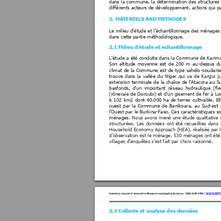
dans 
la 
comm
une, 
la 
déter
mination 
des 
structures 
différents acteurs de dé
veloppement, action
s qui p
2.
 MATERIELS A
ND METHODES
Le milieu d'étude et l
’échantillonnage des ménage
s
dans cette partie 
méthodologique.
2.1 Milieu d'étud
e et échantillon
nage 
L'étude a été conduite da
ns la Commune de
 Karim
Son 
a
ltitude 
moyenne 
est 
de 
200 
m 
au
-
dessus 
du
climat 
de 
la Com
mune 
est 
de 
type 
sahélo
-soudani
trouve 
dans 
la
vallée 
d
u 
Nige
r 
qui 
va 
de
Kargui 
j
extension 
terminale 
de 
la cha
îne 
de 
l'At
acora 
au 
S
basfonds, 
d’u
n 
important 
ré
seau 
hydraulique
(fl
(rôneraie de 
Goroubi) e
t d’un giseme
nt de 
fer à 
Lo
6 
102 
km2 
don
t 
40.000 
ha 
de 
terres 
cultivable. 
El
ouest 
par 
la
Commu
ne 
de 
Ba
nikoara, 
au 
S
ud-est 
l’Ouest 
par 
le Burkina
-Faso.
Ces 
caractérist
iques 
so
ménages. 
Nous avons 
mené une 
étude qualitative 
structurées. 
Les 
do
nnées 
ont 
été 
re
cueillies 
dans 
Household Econom
y Approach (HEA)
, réalisée par
 
d’observation est 
le ménage
. 530 ménages 
ont été
villages d’enquêtes s'est
 fait par choix raison
né.
www.ame
American Jour
nal of Innovative
 Resea
rch and Applied Scie
nces
.
ISSN 2429-
5396
 I
2.2 Collecte et analys
e des données