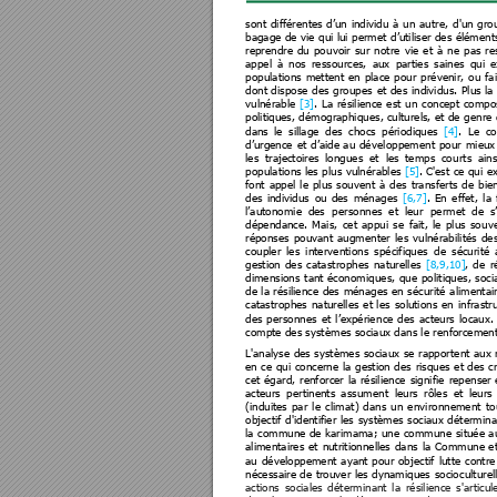
sont 
différentes 
d’un 
individu 
à 
un 
autre, 
d'un 
gro
bagage 
de 
vie 
qui lui 
permet 
d’utiliser 
des 
élément
reprendre 
du 
pou
voir 
sur 
notre
vie 
et 
à 
ne 
pas 
re
appel 
à
nos 
ressources, 
aux 
parties 
saines 
qui 
e
populations 
mettent 
en 
place 
pour 
prévenir, 
ou 
fa
dont 
dispo
se 
des 
groupes 
et 
des 
in
dividus. 
Pl
us 
la 
vulnérable 
[
3]
. 
La 
résilience 
est 
un 
concept 
compos
politiques, 
démographiques
, culturels, 
et 
de 
genre 
dans 
le
sillage
des 
chocs 
périodiques 
[4]
. 
Le 
co
d’urgence 
et 
d’aide 
a
u 
dé
veloppem
ent 
po
ur 
mieux
les 
t
rajectoires 
longues 
et 
les 
te
mps 
cou
rts 
ains
populations les pl
us 
vulnérables 
[5]
. C'est 
ce qui 
ex
font 
appel 
le 
plus 
s
ouvent 
à 
des 
transferts 
de 
bie
des 
individus 
ou 
des 
ménages 
[6,
7]
. 
En 
effet, 
la 
l’autonomie 
des  personnes 
et 
leur  permet 
de 
s
dépendance. 
Mais, 
cet 
app
ui 
se
fait, 
le 
plus
sou
ve
réponses 
pouvant 
augme
nter 
les 
vulnérabilités 
des
coupler 
le
s 
interve
ntions 
spécifiques 
de 
sécurité 
gestion 
des 
cata
strophes 
naturelles 
[
8,
9,10]
, 
de 
r
dimensions 
tant 
économiqu
es, 
que 
politiques, 
soci
de 
la 
résilie
nce 
des 
ménag
es 
en 
sé
curité 
alimentai
cat
astrophes 
naturelles 
et 
le
s 
solu
tions 
en 
i
nfrastr
des 
person
nes 
et 
l’expérie
nce 
des
a
cteurs 
locau
x.
compte des systè
mes sociaux dans le re
nforcement
L'analyse 
des 
systèmes 
socia
ux se 
rapporte
nt 
aux 
en 
ce 
qui
concerne 
la
gestion 
des
risques 
e
t 
des 
cr
cet 
égard, 
renforcer 
la 
résil
ience 
signifie 
repenser 
acteurs 
pe
rtinents 
a
ssument 
leurs 
rôles 
et 
le
urs 
(induites 
par 
le 
climat
) 
dans 
un 
e
nvironnement 
to
objectif 
d'identifier 
les 
systèmes 
sociaux 
dé
termina
la 
commune 
de 
karimama; 
une 
commu
ne
 s
ituée 
a
alimentaires 
et 
nu
tritionnelles 
dans 
la 
Commune 
e
au 
développement 
ayant 
p
our 
ob
jectif 
lutte 
con
tre
nécessaire 
de 
trouver 
les 
dynamiques 
socioc
ulturel
actions 
sociales 
dé
terminant 
la 
ré
silience 
s'articul