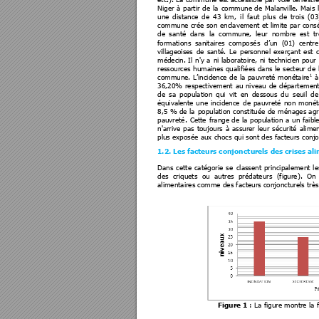
Niger 
à 
partir 
de 
la 
commune 
de 
Malanville. 
Mais 
une 
distance 
de
43 
km
, 
il 
faut 
plus 
de 
trois 
(0
3
commune crée
 son
 en
clavement et
 limite pa
r 
cons
de 
sa
nté 
dans 
la 
commune,
le
ur 
nombre 
est
tr
formations 
sanitaires 
composés 
d’un 
(01) 
ce
ntre
villageoises 
de 
santé. 
Le
personnel 
exerça
nt 
est
c
médecin. 
Il 
n'y 
a 
ni 
laboratoire
, 
ni 
technicien 
pour 
ressources 
humaines 
qualifi
ées 
dans le 
secteur 
de 
commune. 
L’inci
dence 
de 
la 
pauvreté
monétaire
1
à
36,20% 
respectivement 
au 
ni
veau 
de 
départ
ement
de
sa 
population 
qui 
vit 
e
n 
desso
us 
du 
seuil 
de
équivalente 
u
ne 
incidence 
de 
pa
uvreté 
non 
m
onét
8,5 
% 
de 
la
population 
co
nstituée 
de 
ménages a
gr
pauvreté. 
Cette 
frange 
de 
la 
populat
ion 
a 
un 
faibl
n'arrive 
pas 
toujours 
à 
assurer 
leur 
sécurité
alimen
plus exposée aux c
hocs qui sont des 
facteurs conjo
1.2. Les facteurs conjon
cturels des crises al
Dans 
cette 
catégorie
se 
cl
assent 
prin
cipalement 
le
des  criquets  ou  autres  pr
édateurs  (figure
).  On 
alimentaires comme des fa
cteurs conjoncturels trè
s
: 
La 
figure montre la 
Figure 1