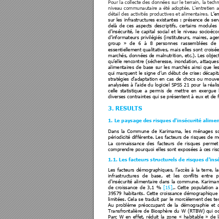
Pour la colle
cte des 
données 
sur le 
terrain, 
la tech
niveau commu
nautaire a 
été adopt
ée. 
L'entretien 
a
détail des a
ctivités producti
ves et alimentaires. 
L’e
sur les 
infrastructures e
xistantes 
: pré
sence 
de 
ser
delà 
de 
ces 
aspects 
descriptifs, 
certa
ins 
modules 
d’insécurité, 
le 
capit
al 
socia
l 
et 
le 
niveau 
socioéc
o
d’informateurs pri
vilégiés (i
nstit
uteurs, 
maires, a
ge
group  » 
de 
6  à 
8  personnes 
ra
ssemblées  de 
essentiellement qualit
atives, m
ais elles 
sont 
croisée
marchés, don
nées de 
malnutrition, 
etc.). Les 
object
qu’elle 
rencontre 
(sécheresse, 
inondatio
n, 
attaques
alimentaires 
de 
base 
sur 
les 
marchés 
ainsi 
que 
les
qui 
marquent 
le 
signe 
d’un 
début 
de 
crise: 
déca
pit
stratégies 
d'adapta
tion 
en 
cas 
de 
chocs 
ou 
mo
uve
analysées 
à 
l’a
ide 
du 
logiciel 
SPSS
21 
pour 
la réa
li
celle 
statist
ique 
a 
pe
rmis 
de 
met
tre 
en 
exergue 
diverses contraintes q
ui se présentent à eux
 et de f
3. RESULTS  
1. Le paysage des risq
ues d'insécurité alime
Dans 
la 
Commune 
de 
Ka
rimama, 
les 
ménages 
s
périodicité 
différente. 
Les 
facteurs 
de 
risques de 
m
La 
connaissance 
des 
facteurs 
de 
risques 
permet
comprendre pourquoi e
lles sont exposées à 
ces ris
1.1. Les facteurs struct
urels de risques 
d'ins
Les 
facteurs 
démographiq
ues, 
l’accès 
à 
la 
terre, 
la
infrastructures 
de 
base, 
et 
les 
conf
lits 
entre 
p
d'insécurité 
aliment
aire 
dans 
la comm
une. 
Karima
de 
croissance 
de 
3,1 
% 
[15]
,
. 
Cette 
population 
a
39579 
habitants. 
Cette 
croissance 
démographiq
ue 
limitées. 
Cela 
se 
traduit 
par 
le 
morcèlement
 des 
te
Au 
problème 
préoccupant 
de 
la
démographie 
et 
Transfrontalière 
de 
Biosphère 
du 
W 
(RTBW) 
qui 
o
Parc 
W 
en 
effet, 
réduit 
la 
zone 
« 
habitable 
» 
de 