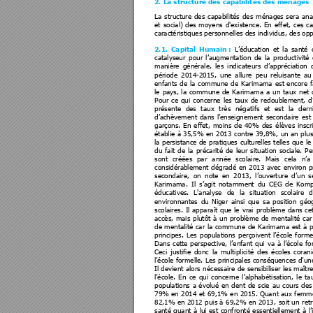
2. La structure des
 capabilités
 des ménages
La 
structu
re 
des 
capabilités 
des 
ménages 
sera 
ana
et 
social) 
des 
moyens 
d'existence. 
En 
effet, 
ces 
ca
caractéristiques perso
nnelles des indivi
dus, des opp
L’
éducation 
et 
la 
santé 
2.1. 
Ca
pital 
Humain
: 
catalyseur 
pour 
l’augmenta
tion 
de
la
productivité 
manière 
généra
le, 
les 
indi
cateurs 
d’appr
éciation 
période 
2
014-2015, 
une 
a
llure 
peu 
reluisa
nte 
au
enfants 
de
la 
commune 
de 
Karimama 
est 
encore 
f
le 
pays, 
la 
commune 
de 
Karimama
a
u
n 
taux 
net 
Pour 
ce 
qui 
concerne 
les 
taux 
de 
redoublement, 
d
présente 
des  t
aux 
t
rès 
négatifs 
et 
est
  la 
de
rn
d’achèvement 
dans 
l’enseignem
en
t 
secondaire
est 
garçons. 
En 
effet, 
moi
ns 
de 
40% 
des
élè
ves 
inscr
établie 
à 
35,5% en 
2013 
c
ontre 39,8%
, un 
an 
plus
la
persistance 
de
pratiques 
cu
lturelles 
telles 
q
ue 
le
du 
fait 
de 
la 
précarité 
de 
leur 
situation 
sociale. 
Pe
sont 
créées 
pa
r 
a
nnée 
scolaire. 
Mais
cela 
n’a 
considérablement 
dégradé 
en 
2013 
avec 
environ 
p
secondaire, 
on 
note 
en 
2
013, 
l’ouverture 
d’
un 
s
Karimama. 
Il 
s’agit 
nota
mment 
du 
CE
G 
de 
Kom
éducatives. 
L'analyse 
de
la 
situation 
scolaire 
d
environnantes 
du 
Niger 
ainsi 
que 
sa 
position 
géo
scolaires. 
Il 
appara
ît 
que 
le
v
rai 
problème 
dans 
ce
accès, 
mais 
plutôt 
à 
un 
pro
blème 
de
mentalité 
car
de 
mentalité 
c
ar 
la 
commu
ne 
de
Karimama
est 
à
p
principes. 
Les 
populat
ions 
perçoivent 
l’école 
forme
Dans 
cette 
pe
rspective, 
l’enfant 
qui 
va 
à 
l’école 
fo
Ceci 
justifie 
do
nc 
la 
multip
licité 
des 
é
coles 
coran
l’école 
formelle. 
Les 
principale
s conséquen
ces d’
un
Il devient a
lors né
cessaire 
de 
sensibiliser 
les maître
l’école.
En 
ce 
qui 
concerne
l'alphabétisation, 
le 
ta
populations 
a 
évolué 
e
n 
de
nt 
de
scie 
au 
co
urs 
des
79% en 
2014 et
 69,1%
 en 
2015. Qua
nt aux
 femme
82,1% en 
2012 p
uis à 
69,2% en 
2013, 
soit u
n
 retr
santé 
quant 
à 
lui 
est 
c
onfr
onté 
essentiellement 
à 
l