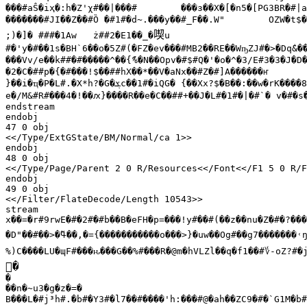
���#aŜ�iҳ�:h�Z'χ#��|���#	���ɜ��X�[�n5�[PG3BR�#|a#�����x�:�����W��6��}~�yU#�C#���#�Y\�

�������#JI�
喫
;)�]� ###�1Aw 	ż##2�E1��_�
u

#�'y�#��1s�BH`6��o�5Z#(�FZ�ev���#MB2��RE��WҧZJ#�>�Dq
&�
���Vv/e��k##�#�����^��{
ު
%�N��Opv�#$#Q�'�o�^�3/E#3�3�J�D
�2�C�##p�{�#���!$��##hX��*��V�aNx��#Z�#]A������ҥ

}��i�ҵ�P�L#.�X*h?�G�
ܮ
c��1#�iQG� {��Xx?$�B��:��w�rK����8
e�/M&#R#���4�!��ԕ}����R��e�C��##+��J�L#�1#�|�#`� v�#�s�
endstream

endobj

47 0 obj

<</Type/ExtGState/BM/Normal/ca 1>>

endobj

48 0 obj

<</Type/Page/Parent 2 0 R/Resources<</Font<</F1 5 0 R/F
endobj

49 0 obj

<</Filter/FlateDecode/Length 10543>>

stream

x��=�r#9rwE�#�2#�#b��B�eFH�p=���!y#��#(��z��nu�Z�#�?���
�D"��#��>�
߬ߟ��
,�={�����������o���>}�uw��Og#��g7�������˓ŋ
%)C����LU�ɰF#���ԋ���G��%#���R�@m�hVLZl��q�f1��#
؇
-oZ?#�j
𨺶�

�

��ո�~u3�g�z�=�

B���L�#j³h#.�b#�Y3#�l7��#����'h:���#@�ah��ZC9�#�`G1M�b