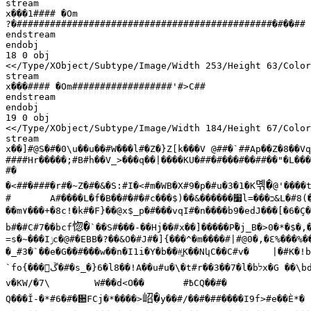
stream

x���1#### �Om

?�##############################################�#��##

endstream

endobj

18 0 obj

<</Type/XObject/Subtype/Image/Width 253/Height 63/Color
stream

x���#### �Om##################'#>C##

endstream

endobj

19 0 obj

<</Type/XObject/Subtype/Image/Width 184/Height 67/Color
stream

x��]#@S�#�0\u��u��#W���l#�Z�}Z[k���V @##�`##Ap��Z�8��Vq
####Hr�����;#B#h��V_>���q��|����KU�##�#���#��##��"�L���Z���Ə��@:���>�!\�������`)tL�#%�3qIP�	���P##�ѓp�$�=#G#��##�D�Y�:<#�x��4w"c14�#`[��2���x��#�$�G#�#7qG�����ĕ��|<�*#u�rF,�,
#�

몎�
�<##�###�r#�~Z�#�&�S:#I�<#m�WB�X#9�p�#u�3�1�K
@'����
#	A#����L�f�B��#�#�#c���$)��&������
׷
l=���
כ
&L�#8(
��m
۷���
惚�
b#�#C#7��bcf
`��S#���-��Hj��#x��]�����P
֠�
j_B�>0�*�$�,
=s�~���І
ݫ
c�@#�EBB�?��&O�#J#�]{���^�m����#|#@0�,�Ԑ%���%�
�_#3�`��e�G��
`fo{���
ڱ�
#�s_�}6�l8��!A��u#u�\�t#r��3��7�l�b
ל
x�G ��\bd
v�KW/�7\	W#��d<O��	#߿CQ��#�

岹�
Q���Ǐ-�*#6�#�᪚FCj�*����>
y��#/��#�##����I9f>#e��Ѐ*�
