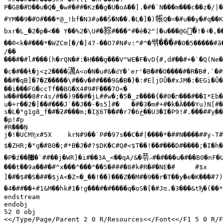
P�GB�#D��u�Q�_�w#�##�Kz��g�U�oA��].�#�`N���m���c��z�/|�v�	�p��]H
帳
#YM��9�#O#���*@_!bf�N3#a��Š�N��.�L�]�)
Q�=�#u��y�#q��K
䝋
𢲿�
bxr�L_�2�p�<�� Y��%2�\U#�
#���"#�ê�2^|�u���@G
!�˧�,�
쌖���
��©<k�#���*�WZCm[�/�]47-��O7#N#v:^#^�
#�0�5�����#ӑ
/��

���#�#l#���(h�rQN�#:�H���g���V^WE�F�vD{#,d#��#+�`�Q(Ne�
澫
�c�#��ɬ�j<
z2����
A<o�N�u#&�ԁY�ʾer'�B�#�O����#�R�B#.`�#
��#�qB]�7�Z�����\#��v�##���9&�B�}�:#E[jDŨ�#xJM�:�EGi�Ũ�
��i���FG�ccTf��BG�X4#9#F���7O<�

W��#���8#r4s/#��)9��#�jL##w�;�5�_z����{�
#0���#��I*Eb�,S1#É`n�+=T�B|#�2��j?#]�#�#[�S���y�/���QK%��##��1�&#�֊[���m��?��7�� �F�Q#��#���xS�#�8�N�;6##�}�k��/Ŷ�c���##d��%��`^��#T11�|���#��8

ת�
u�+r��2�]��#���J`��J��-�s5]#�	�#�3�m#+#�k�Ȁ���Yu)N[#�C�D�dE(��5��Rv5#_#���<#.[��!ӵ�

s�L�"g1g8_f�#�ƻ#���m;�I
X6T��#�r7�6
څ��
U3�I�P9!#.���##y
ְ��
�p!#p

#R���Ņ

j�!�UCMʩx#5X	krN#9��`P#�97s��C�#|����*�##N����##y-T##Ռl �b#.�`,

$�ZHR;�"g�#B0�;#*B�J�#?$DK�C#Q#<$T��!��#���D#����;�I�h�
픆
�P�ź��
޷�
`##��j�WR]�i#��3A_<��qA/&�
ޙ
#�#���u�#��B0�nF�U
]�#�$#�S�##�$jA<�Z=�_��!��)���Z��M#�9��r�T��y�e�K���#7)
�4�##��+#1&M��hk#1�!g���#�#����q�oS�[�#Jռ.�3���&tЂ�(��*
endstream

endobj

52 0 obj

<</Type/Page/Parent 2 0 R/Resources<</Font<</F1 5 0 R/F