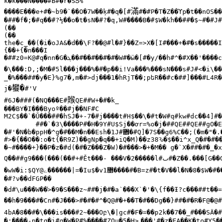
k�k���N����#B#�r�SƼ%

滿
����E���e+#�~b9�`��O�7W��ķ#�q�[#
#�#P�T�Z��ϓp�t��nOS��
�##�f�;�#q��#?½��o�t�sN�#?�q,W#����B�#$W�k
h��##�$~#�#J#
(��

(��

the�c_��(�i�oJA&�d��\F?��@#l�#}��Z=>X�[I#���+�#�s�����I
{��+{�n���I

�##z0=K@#q�nn�G�
ܓ��
#��#��#�#�W#�ӹ�[#�y/��h#^�#X��'����c
�\���:D,;�M�#5l���j���%�#�p��i!Va
ؑ���
%���sN���s#J#<�i\��
_�%���##�y�E}%g7�,m�#>dj���1�hRjT��;pեR��#c�##]���#L4R�
蠜�
j�
#'V

䞀
#6J�###(�NQ���E#
QE##W+�#�k_

���BY�I���Byoº��#j��NF#C

M2C$��`�Ǔ���##�hSJ�+-7�#j����t#H$��\�#t�W#q#kw#dc��4]#�&
�#'�N�b�ppH�^g�#��M�n��Esh�1J#
܎�
#Q]�7S��g6%C��;(�m�"�.
�~#����+}��P�z�#d(�#�Z���Z�Ԝ)�#���>�+�M�� g�`X�##�#�_�x
Q��##g9���(���(��#+#Ět���- ���V�2�����l#
ٮ
#�Z��.���[G��
�wW�i:$QY@
ے������
|=�Iu$�v1
޵����
#�B=z#�t�V��l�N�8�$W�#�
�#?ν��dFGP��

�d#\u���W��
>�9�S���z~##�j�#�a՝���X`�'�\{f��Ɨ?c���##t��=�
��h�9���#�Cn#�J���>#�#�#^�Q@#�+��T�#��Dg��}##�#�R�F@�@#a
4bA�8��#�\���is���#2~���Oբ\�|gc#�F�=��p2k��7��_#���SӒ�#
�:����-p�tq�i#g�W�P#%����#ZOu�5�H>ˬ���'#�z�FA��K�to#Y5�