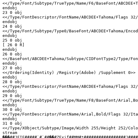
<</Type/Font/Subtype/TrueType/Name/F6/BaseFont/ABCDEE+T
endobj

23 0 obj

<</Type/FontDescriptor/FontName/ABCDEE+Tahoma/Flags 32/
endobj

24 0 obj

<</Type/Font/Subtype/Type0/BaseFont/ABCDEE+Tahoma/Encod
endobj

25 0 obj

[ 26 0 R] 

endobj

26 0 obj

<</BaseFont/ABCDEE+Tahoma/Subtype/CIDFontType2/Type/Fon
endobj

27 0 obj

<</Ordering(Identity) /Registry(Adobe) /Supplement 0>>

endobj

28 0 obj

<</Type/FontDescriptor/FontName/ABCDEE+Tahoma/Flags 32/
endobj

29 0 obj

<</Type/Font/Subtype/TrueType/Name/F8/BaseFont/Arial,Bo
endobj

30 0 obj

<</Type/FontDescriptor/FontName/Arial,Bold/Flags 32/Ita
endobj

31 0 obj

<</Type/XObject/Subtype/Image/Width 255/Height 252/Colo
stream

���##JFIF#####`#`##��#ZExif##MM#*#################J#####