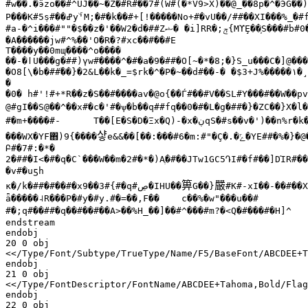
#w��.�ӭzo��#^UJ��~�Z�#R#��7#(W#(�*V9>X)��@_��8p�^�ЭG��)
P���K#5
s#��
ߝ
y
'M;�#�k��#+[!�����No+#�vU��/##��XI���%_�#f
#a-�^i���#""�$��z�'��W2�d�##Z
ޝ� �
i]RR�;
ݼ
{MϒȨ��
S���#b#
��0P�R�Gҳg�#�j#��Y#��"..#�!��

�A������jw#^%��'O�R�?#xc��#��#E

T����y��0mɰ����^o����

��-�ӏU���g�##)үw#����^�#�a�9�##�O[~�*�8;�}S_u���C�]@���
�O8[\�b�##
֕��
}�2&L��k�_=$rk�^�P�~��d#��-� �$3+J%�����
١�
¸
�

�0� h#'!#+*R��z�S��#����av�@o{��Ѓ#��#V��SL#Y���#��W��pv
@#gI��S@��^��x#�c�'#�ѱ�b��q##fq��0�#�L�g�##�}�ZC��}X�l
#�m+����#-	T��[E�S�D�Ξx�Q)-�x�
ڹ
qS�#s��v�')��n%r�k
샿
���ԜX�YF΋)9{����
e&&��[��:���#6�m:#"�Ç�.�
ݻ
�YE##�%�}�@�u�#�#�#	���2#
Բ#�7#:�*�

2�##�I<�#�q�C`���W��m�2#�*�)A
ֶ�
#��JTw1GC5ԴI#�f#��]DΊR#��
�v#�uƽh

箅
嚴
к�/k�##�#��#�x9��3#{#�q#
ڝ�
IHU��
G��}
#K#-xӀ��-��#��X
ǟ�����˨R���P�#y�#y.#�=��,F��	c��%�w"���u��#

#�;q#��##�q��#��#��A>��%H_��]��#^���#m?�<Q�#���#�H]^	q�:##^�\#q�|Ery�qur#z��PcZ��+�0��##z��c#,��##,��#�#v�.#

endstream

endobj

20 0 obj

<</Type/Font/Subtype/TrueType/Name/F5/BaseFont/ABCDEE+T
endobj

21 0 obj

<</Type/FontDescriptor/FontName/ABCDEE+Tahoma,Bold/Flag
endobj

22 0 obj
