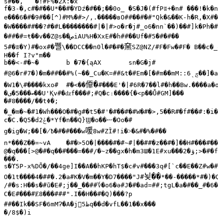
s#��,	�!#F%�2X:�x

f�3-�,c#�#��U*��#�YDź�#��;��0o_ �S�J�(#fPʬ+�n# ���!�k�n
e���6�#�9#��[^)#M%�#>/,.�����вO##��#�#"Qk�&��K-h�R,�X#
�W����##��?#�#L��������#|�|#>o�r�j#_o6�nn`��)��#]k�Ph�#
�##�#=ŧ��v��Z@s��
ص
iAU%H�XxE#�h##��Uf�#5�#�#��

쪨
㚠
5#�ʬ�Y)#�ox#�
\��DCC��n0l�#�#�
SZ@NZ/#F�Fw�#F� B��c�_
H��f I?v"m��

b��<-#�~�	b �7�{ąAX	sn�G�j#

#@6�r#7�)�m�##��#%(~��_Cu�K=##&t�#Em�[�#m��mM::6ˎ
ݘ��
]�a
㒎�
�W1�\#����kxo#	#�<��
#���E'�|#6R�7��l#�h��Bw.����a�
�
5�
ބ���
ی��
U'Қv#�ǳf���#;#Q�c։����{�<p��Ů#GM]���

�#8����/��tΦ�;

�_�m�~�#1�Wh���O�#�g#�t5�#'�#��#�#W�#�>,5��R#�f#��#:�i�
c�C.�Q5�d
ݞ
2�*Yf�n��Q}Ϣ�o��
ޟ�
Oo�#

喛
g�ig�W;��[�̸߿�#�#���w
8w#ZȈ#!i�˃�&#�%�#��

n*���Z��=~vA	�#�>5O�|����#�#~#|��##�z��#�]��H#�
@�q���[>@�#�q��#���=��#/�~z��gx�h�m3Ш�1E#xu���2�
ؤ
;>�#�f
���.

s�ϒ5P-x%DÕ�/��4ge]I��A��hKP�hT$�c#v#���3q#[`c��E��Z#w�#�ˌ#BT��R�D�###A'#�
뇢��
O�1t����4�##�.2�a#K�V�m��Y�D7����"J#
*��-�����*#�)�Q
/#�s:H��s�#ũ�E#;j��_��##
؇�
o6�ә#J�#�ad=##;tgL�a�#��_#�6�
C�E#���#Ɇ8���###".I��H��#�Q)���?p

##��Ik��SF�6mMɁ�A�j
5q��d�vfL��1��x���

ظ
�/8$�)i
