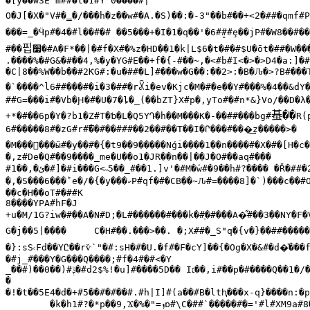
�[y��w3E'm##�t�1#Y`0����#|

O�J[�X�"V#�̳�/���h�z��w#�A.�S)��:�-3"��b#��+<2�##�qmf#P
���=_�Ӵp#�4�#l��#�# ��5���+�I�1�q��'�6#̝##ȩ��jP#�W8��#�
핍
#��
׷�
#A�F*��|�#f�X#�%z�HD��1�k|L$6�t�#�#$U�ōt�##�W���2H#�,�P�#���,�#<8�|ă̴^7��#j#Po�#q,	�#���FI�#���c���Ľ#?��`(�7���A�#`k���_�t�^l�db#e��Jiΐ>!��##�r1�
.����%�#G&�#��4,%�y�YG#E��+f�{-#��~,�<#b#I<�>�>D4�a:]�#
�C|8��%W��b��#2ƘG#:�u�##�L]#���w�G��:��2>:�B�Ԉ�>?B#���T
ꊩ
�`����^l6##���#�i�3�##�r
i�ev�Kjc�M�#�e��Y#���%�4��&dY�
##G=���i#�Vb�Ԩ�#�U�7�ȴ�_(��bZT}X#p�,yTo#�#n*&}Vo/��D�λ���2N�K#��I��Z,�%	g*#
蜝��
+*�#��6p�Y�?b1�Z#T�ƅ�L�Q5YԴ�h��M���K�-��##���bg#
R(
�M���򕆢���ӹ#�y��#�{�t9��9�����Nǵi����1��n����#�X�#�[H�c
�,z#De�Q#��9����_me�U��o1�JR��n��|��J�O#��aq#���	�#�#�_.#	�wx(l�#��*�7;��>&Q#Vq��|�H9#⵪w�Xka#AC8�f##�.�#

#1��,�
ئ�
#]�#i���G<˵5��_#��1.]v'�#M�̕w#�9��h#?���� �Ř�##�
�,�S���6���
ؕ
e�/�{�y���
ކ
P#qf�#�CB��~Ԉ#=����8]�`)���c��#O
��c�H��oT#�##K

8����YPA#hF�J

+u�M/1G?iw�#��A�N#D;�L#������#���k�#
ְ�
#���A�͋#��3��NY�F�
G�j��5|����	C�H#��.���>��. �;X##�_S"q�{v�}��
�}:sS𝇊Fd��YԸ��rѷ`"�#:sH�#�U.�f#�F�cY]��{�Og�X�&#�d�ͦ���
�#j_#���Y�G���Q����;#f�4#�#<�Y

_��#)��0��)#
ݙ�
#d2$%!�u]#����5D�� I
׆��
,i#��p�#����Q��1�/
�

�!�t��5E4�d�+#5��#�#��#.#h|I]#(a��#B�ltԧ���x-q}����n:�р;�#�	�˄�#z.�i#�#��#J��cŏZ��ѦG/c�Қ�i�j�bjj&qoP�'#�8����##��,�U�Z!�+#�v+
	�k�h1#?�*p��9,Ϫ�%�"=
ܙ
ɒ#\C�##`�����#�='#l#XM9a#8