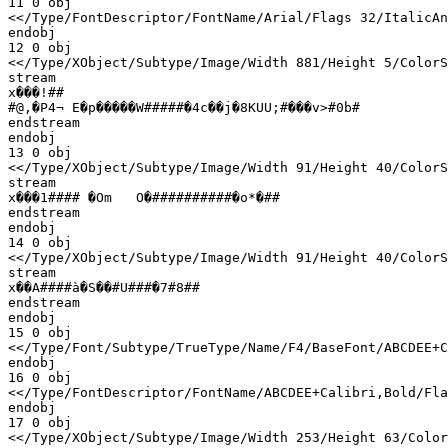
11 0 obj

<</Type/FontDescriptor/FontName/Arial/Flags 32/ItalicAn
endobj

12 0 obj

<</Type/XObject/Subtype/Image/Width 881/Height 5/ColorS
stream

x���!## 

#@,�P4¬	E�p�����W#####�4c��j�8KUU;#���v>#0b#

endstream

endobj

13 0 obj

<</Type/XObject/Subtype/Image/Width 91/Height 40/ColorS
stream

x���1#### �Om	O�##########�o*�##

endstream

endobj

14 0 obj

<</Type/XObject/Subtype/Image/Width 91/Height 40/ColorS
stream

x��A####à�S��#U###�7#8##

endstream

endobj

15 0 obj

<</Type/Font/Subtype/TrueType/Name/F4/BaseFont/ABCDEE+C
endobj

16 0 obj

<</Type/FontDescriptor/FontName/ABCDEE+Calibri,Bold/Fla
endobj

17 0 obj

<</Type/XObject/Subtype/Image/Width 253/Height 63/Color