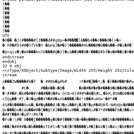
(��

(��

(��

(��

(��

(��

(��

UfF

�U�� �J(#����#[I���d##q8p>�#��
޽
[A��b4��c���d�[>�=

�ʹP#�#Ȏ3##�5fVk�Y-�&H$]�#�}|�����#HU���#�D��Q��~#�i�#�`
�Q<qiv�\�W9���knTK���#@�2[�c&��9��9�!���0#kӮ�o�#��c�V�#
endstream

endobj

32 0 obj

<</Type/XObject/Subtype/Image/Width 255/Height 252/Colo
stream

x���ZW����#k�f	� ##Bb�g#b# 	!F�#�Ѯ��*;�.�}��#��Ϸ�#w
�	#C�	#��A��~�D�	�m�#�#�#�#���9�U��#�&��#��c`��#����������

�'##�#:�b#�#�#
ภ��
#��3�#w`GtB>0(###%�B�h#L,�bM,#ON�DB�#�#
<ÎQg��'#[,�J�gd��Y9�##�aV&����J�ē"t��#uAOw'�#"#�

ꂁ
4S#�D����Uv&�,�#�g���#J�J�րi��#j�J�T�ρ#�#DB
~N#Ԩ@s�#��
@c���Dx�]&W��##�{��@(#]��#�tv#��,#��Ri#�T*##���F6�J��c+
�##T��#=�y#?!#Kf�

�Fo�:\#�`8���
0��)�####�o�b����oTE#{=�^k�{�T�����i#�[�&V�|n�A=/�b#�#