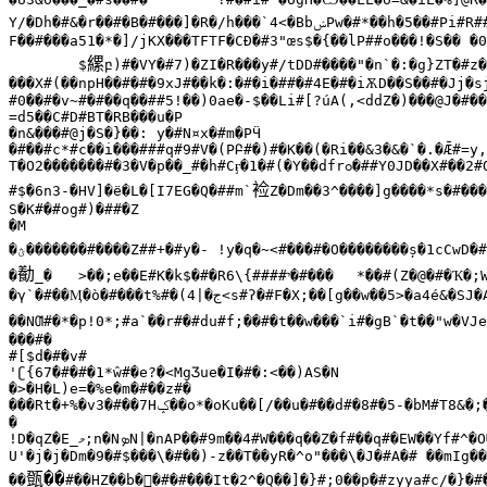
Y/�Dh�#&�r��#�B�#���]�R�/h���`4<�Bb
ݾ
Pw�#*��h�5��#Pi#R#
F��#���a51�*�]/jKX���TFTF�CƉ�#3"œs$�{��lP##o���!�S�� �0
縲
	$
բ)#�VY�#7)�ZI�R���y#/tDD#����"�n`�:�g}ZT�#z�S
���X#(��ոpH��#�#�9xJ#��k�:�#�i�##�#4E�#�iѪD��S��#�Jj�sj
#0��#�v~#�#��q��##5!��)0ae�-$��Li#[?úA(,<ddZ�)���@J�#��
=d5��C#D#BT�RB���u�P

�n&���#@j�S�}��: y�#N¤x�#m�PӴ

�#��#c*#c��i���###q#9#V�(PԲ#�)#�K��(�Ri��&3�&�`�.�Ǣ#=y,
T�O2�������#�3�V�p��_#�h#Cӻ�1�#(�Y��dfr
ߋ�
##Y0JD��X#��2#
裣
#$�6n3-�HV]�ё�L�[I7EG�Q�##m`
S�K#�#og#)�##�Z

�M

�
ؿ�������
#����Z##+�#y�- ǃy�q�~<#���#�O��������ș�1cCwD�#
㔦
�
_�	>��;e��E#K�k$�#�R
י
####}\6�#���	*��#(
�γ`�#��Ӎ�ò�#���t%#�(
|4<s#ʔ�#F�X;��[g��w��5>�a4é&�ЅJ�A

ج�
��NƢ#�*�p!0*;#a`��r#�#du#f;��#�t��w���`i#�gB`�t��"w�VJ
���#�

#[$d�#�v#

'ʗ{67
߭�
#�#�1*ŵ#�e?�<MgӠue�I�#�:<��)AS�N

�>�H�L)e=�%e�m�#��z#�

���Rt�+%�v3�#��7H
ݤ��
�

!D�qZ�E_
މ
;n�N
ܤ
N|�nAP��#9m��4#W���q��Z�f#��q#�EW��Yf#^�O
U'�j�j�Dm�9�#$���\�#��)-z��T��yR�^o"���\�J�#A�# ��mIg��
㽅��
��
#��HZ��b��#�#���It�2^�Q��]�}#;0��p�#zyya#c/�}�#