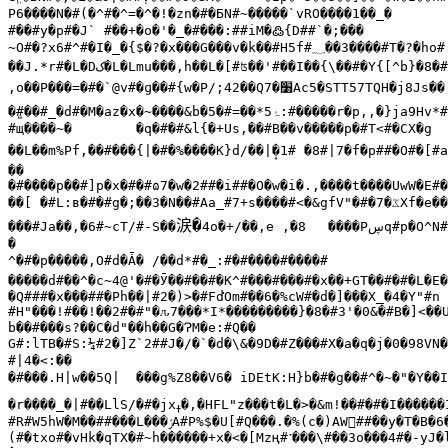
P6����N�#(�^#�^=�^�!�zn�#�БN#~�����`vRO����1��_�

#��#y�p#�J` #��+�o�'�_�#���:##iM�
߷
{D##`�;���

~O#�?x6#^#�I�_�{$�?�x���G���v�k��#H5f#
؁��
3����#T�?�hо#
��J.*r#�L�D
ک�
L�Lmu���,h��L�[#ʦ��'#��I��{\��#�Y{[^b}�8�
,o��P���=�#�`@v#�ɡ��#{w�P/;42��Q
7Ac5�STT57TQH�j8Js�� L��#y6#�#�N'���p(ǵ�l'$unp�1�z#�t#�j�C]���X�P#�]#��\��##{�X�$W##v��P1p�lg��#Zp9#y##�#%�n�[�px$r�>��,zNYF#-��k#.��s�l�|#k��kBҎ�Fef#4,��#�#�̅#�L'��#��hyrIC�f�!X8v#�5#˶��#�(|X�<�h�Ml02�r�c�#�����#��E��|t�s##��I(�%c+�h�q��Y�#Smj�L�#b���|ɤ|��5#l#

׸�
�̺#��#_�d#�M�az�x�~����&b�
ۂ
5*��=#�5:#�����r�p,,�}
#щ����~�	�q�#�#&l{�+Us,��#B��v�����p�#T<#�CX�g

��L��m%Pf,��#���{|�#�%����K}d/��|̘�1# �8#|7�f�p##�O#�[
��

��[ �#L:ʙ�#�#g�;��3�N��#Aa_#7+s����#<�&gfV"�#�
ػ�
7Xf�e�
涙�
���#Ja��,�6#~cT/#-S��
4o�+/��,e ,�8	����P
ڛ
q#p�O^N#
�

^�#�p�����,O#d�Ǡ� /��d*#�_:#�#����#����#

�����d#��^�c~4@'�#�Ӯ��#��#�K^#���#���#�x��+GT��#�#�L�E�
�Q###�x���##�Ph��|#2�)>�#FďOm#��6�%cW#�d�]���X_�4�Y"#n

#H"���!#��!��2#�#"�ԉ7���*I*���������}�8�#3'�0&�#B�]<��U
b��#���s?��C�d"��h��G�ɁM�e:#Q��

G#:lTB�#S:¼#2�]Z`2##J�/�`�d�\&�9D�#Z���#X�a�q�j�0�98VN�
#|4�<:��

�#���.H|w��5Q|	���g%Z8��V6� iDEtK:H}b�#�g��
�r����_�|#��LlS/�#�jx
ߪ�
,�HFL"z���t�L�>�&m!��#�#�I������
#R#W5hW�M��##���L���
ݬ
A#P%$�U[#Q���.�%(c�)AW󾵍##��y�T�B�
(#�txo#�vHk�qTX�#~h������+x�<�[Mzң#˺���\#��3o���4#�-yJ�