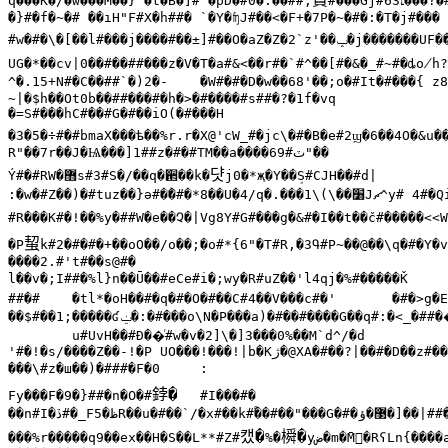
q���K�/�w���M��}"�t�B�]#^�pD�#0�:��##;
#���Gj#
׆
�}#�f�~�# ��ıH"F#X�h##�	`�Y�ʩJ#��<�F+�7P�~�#�:�T�j#���

#w�#�\�[��l#���j����#��±]#��O�aZ�Z�2`z'��
ݒ�
j�������UF�
UG�*��cv|0��#��##���z�V�T�a#&<��r#�`#^��[#�&�_#~#�ȡo̸h
^�.15+N#�C��##`�)2�-	�W#�#�D�w��68'�
~|�$h��Ot0b��##���#�h�>�#����#s##�?�1f�vq

�=S#���hC#��#G�#��iO(�#���H

�3�5�÷#�#bmaX���ѣ��%r.r�X@'cW_#�jc\�#�B�e#2ϣ�6��4O�&u�
R"��7r��J�Ѩ���]1##z�#�#TM��a����
#69"��

ٽ
댯
Ý#�#RW�
޻
s#3#S�/��q�
਒��
k�
j0�*җ�Y��
S#CJH��#d|

:�w�#Z��)�#tuz��}ә#�
ۖ�
#�*8��U�4/q�.���1\(\��
׸
J
ޗ
^y# 4#�Q
蛪
�P
k#2�#�#�+��oO��/o��;�o#*{6"�T#R,�3Գ#P~��@��\q�#�Y�v
����2.#'t#��s@#�

##�#	�tl*�oH��
��$#��1;�����ʛ
ݔ�
:�#���o\N�P���a)�#��#����G��q#:�<_�##��
	u#UvH��#Ɖ��ͬ#w�v�2]\�]3���0%��M`d^/�d

'#�!�s/����Z��-!�P UO���!���!|b�K
ژ�
@XA�#��?|��#�D��z#��
���\#z�ш��)�###�F�0	:

鋍�
Fy���F�9�}##�n�
߀�
#
	#I���#�

��n#I�
ڏ
#�_F
ظ�
5R��u�#��`/�x#��k#
֠��
#��"���G�#�
޳�ؤ�
]��|##�
캤�
橓�
���%r�����q9��ex��H�S��L**#Z#
%�
y
ض�
m�̄M�RʕLn{���