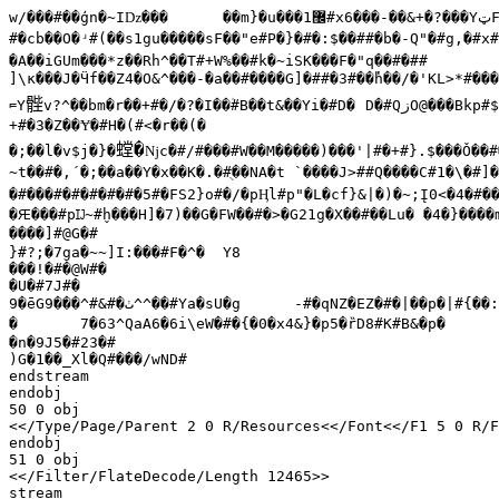
w/���#��ģn�~Iǲ���	��m}�u���1
޼
#x6���-��&+�?���Y
ټ
#�cb��O�ʴ#(��s1gu�����sF��"e#P�}�#�:$��##�b�-Q"�#g,�#x
�A��iGUm���*z��Rh^��T#+W%��#k�~iSK���F�"q��#�##

]\к���J�Ӵf��Z4�O&^���-�a��#����G]�##�3#��̔h��/�'KL>*#��
䯗
⫭Y
v?^��bm�r��+#�/�?�I��
#B��t&��Yi�#D�	D�#Q
ز
O@���Bkp#$
+#�3�Z��Ɏ�#H�(#<�r��(�

螳�
�;��l�v$j�}�
ǋc�#/#���#W��M�����)���'|#�+#}.$���Ǒ��#
~t��#�,΄�;��a��Y�x��K�.�#
ֻ��
NA�t	`����J>##Q����C#1�\�#]�#St�!h�^B

�#���#�#�#�#�#�5#�FS2}o#�/�pӉl#p"�L�cf}&|�)�~;Į0<�4�#��
�Ԙ���#pĲ~#h̬���H]�7)��G�FW��#�>�G21g�X��#��Lu� �4�}����m#�s� Fe�CZ�C�f##�!
����]#@G�#

}#?;�7ga�~~]I:���#F�^�	Y8

���!�#�@W#�

�U�#7J#�

9�ēG
#&#^���9^^��#Ya�sU�g	-#�qNZ�EZ�#�|��p�|#{��:Y�_#����c�����kL�Ćr#�_1#v�7#sV���

ٺ�
�n�9J5�#23�#

)G�1��_Xl�Q#���/wND#

endstream

endobj

50 0 obj

<</Type/Page/Parent 2 0 R/Resources<</Font<</F1 5 0 R/F
endobj

51 0 obj

<</Filter/FlateDecode/Length 12465>>

stream
