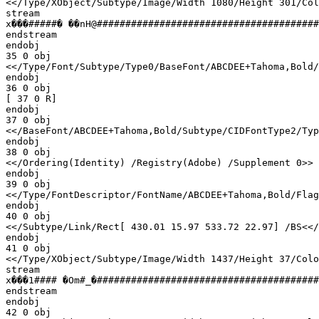
<</Type/XObject/Subtype/Image/Width 1080/Height 301/Col
stream

x���#####� ��nH@#######################################
endstream

endobj

35 0 obj

<</Type/Font/Subtype/Type0/BaseFont/ABCDEE+Tahoma,Bold/
endobj

36 0 obj

[ 37 0 R] 

endobj

37 0 obj

<</BaseFont/ABCDEE+Tahoma,Bold/Subtype/CIDFontType2/Typ
endobj

38 0 obj

<</Ordering(Identity) /Registry(Adobe) /Supplement 0>>

endobj

39 0 obj

<</Type/FontDescriptor/FontName/ABCDEE+Tahoma,Bold/Flag
endobj

40 0 obj

<</Subtype/Link/Rect[ 430.01 15.97 533.72 22.97] /BS<</
endobj

41 0 obj

<</Type/XObject/Subtype/Image/Width 1437/Height 37/Colo
stream

x���1#### �Om#_�#######################################
endstream

endobj

42 0 obj
