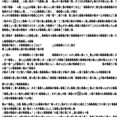
6�U~\���_.m�i�#>^N��s� ~�w#+�#��?�:#{NN#��#p�O##�mЩ>� }
M�F��-`4�:&gխ#��:�#»�Gvu�t��\�#��#t#@/`���##|�Q�A����##
��#8#7��&z�.,^x%@���b{�t,'���nA�/#�B

#x#R����
٢���
##��QQ#R`#�"�";�fH�	�1�#$��#���#�#*Q#��BZ{���C�we#�P��#p�G#���v�TO��,���ly���q#�)�n��.#

궒
)�##h
EUJ��*k|#f�5�a���y�'2!�#�O�##��n\�ɏ���%���N��#b�
>��2y=�2�P��R9R#:QQ�;M��9"]�g##m��x��X��##T1860#�#�zRa�
���ң*�N�#��#-#�#А#���i�Ti���{{��]�

�2��#-����HiQ��p�;,���#4��m���#�{����##7
ߐ����
#d���5V�~
&����#%#���s4��

���#�#s-#����O4]N87	yB���GTd\�#

�|p�m���u�R�N���7�#�

վC�m	#6���63l�
߈��
	���##iK!4#u��v�r3_�p#�H����Ӹ�|
`#*��s;_�ogN��1�M�i֎~$�Z#l#��{������X���#�D�oQ�#�AG#/l
m�*�^ց#
ֲ��
#U �z�,�8��#�E&|~�#e@SA�#���
߉݄
US	�#��5Y�ds��ba���#XoFM�����+Rh#II#�9#ж�R��#{)�A�//=Cxx}

6�^SV����>�NT��#

#�#[#�'MZ�SY��\��c����m7��4�I#�#\��~x�{��5#�xA#���Ё�

C���Έ�ż�##��,�%�F̩�S��al���Y����d#�'���#�8!�h�/gθ�#����
�%#U�G7�����m

�#��3;�%���pW.##|��%a���#��v��[#ɒ��z�U��Hj�ǿt�#�xW#08��

纈
7��y�+6+�#a��Y�5#
ך���
aΊ:##1�z#�'��V#
N#�.V�F��M6����s�
\#�#���0��)
%#�C

�W*��g_N�˱��q#�IUW��#�#^�+#SL�#8t#4�0G�B]5����ZPK�Y@Y���
F�##���S�
ۓ�
է�#+7##��o8uLS��p�#�#�s�

;��#��#x�#���a"jt�$X����"N�J�E�I#
ݓ�
A��4+�
