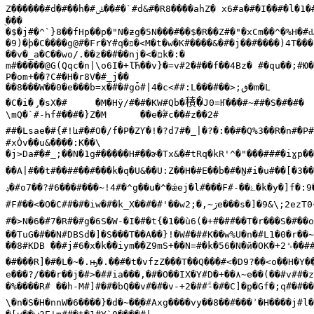
Z������#d�#��h�#
ݰ��
#�`#d&#�R8����ahZ� x6#a�#�I��#�l�1�
���

�$�j#�^`}8��fHp��p�"N�ƶg�5N���#��$�R��Z#�"�xCm��^�%H�#ԃ
�9)�þ�C����g@#�Fr�Y#q�
פ�
<M�t�w�K#����&�#�j��#����)4T���
��v�_a�C��wo/.��z��#��nj�<�
ם
k�:�

m#�����@G(Qqc�n|\o6I�+ƖЋ��v}�=v#2�#��f��4Bz� #�qu��;#Ю�
P�om+��?C#�H�r8V�#_j��

��8���W��0�e���b=x�#�#gȱ#|4�c<##:L���#��>;
ڧ�
m�L

䅩�
�C�i�̡�sX�#	�M�Hÿ/#�#�KW#Qb�
\mQ�`#-Һf#��#�}Z�M	��e�
#c��#z��2#

##�Lsae�#{#!և#�#O�/f�P�ZƳ�!�?d7#�_|�?�:��#�Q%3��R�n#�P#
#xÒv��u&����:K��\

�j>Da#�#_;��N�1g#�����H#��ɚ�Tx&�#tRq�kR'^�"���###�iɣp�
��A|#��t#��##��#���k�q�U&��U:Z��H�#E��b�#�N̺#i�u#��[�3�
ݚ�
#o7��?#6���#���~!4#�^g��u�^�ǽej�l#���F#-��
ۓ�
k�y�]f�:9
#F#��<�O�C##�#�iw�#�k_X��#�#'��w
ڗ
~,�;2e���s�]�9&\;2ezT
#�>N�6�#7�R#�#g�6S�W-�I�#�t{�1��ù6(�+#�##��T�r���S�#��
��TuG�#��N#DBSd�]�S���T��A��}!�W#�##K��w%U�n�#L1�0�r��~fC�������a�#S
��8#KDB	��#j#6�x�k��iym��Z9mS+��N=#�k�56�N�й�OK�+2␞��###�8]�j��"-�N>b#ԵէD�s���2��g�P`�##�#��.=#�0C~���K��#

�#���R]�#�L�~�.ԣ�.��#�t�vfzZ���T��Q���#<�D9?��<o��H�Y�
e���?/���r��j�#>�##ia���,�#�O��IX�Y#D�+��
٨
�%����R# ��h-M#]#�#�bQ��v#�#�v-+2�##
-�#�C]�
p�Gf�;q#�#��
\�n�S�H�nnW�6����}�d�~��
֛�