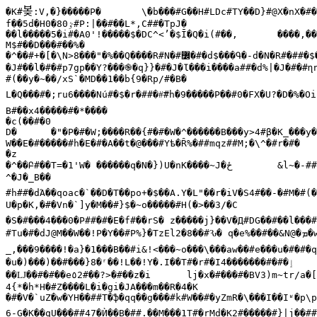
봊
�Κ#
:V,�}�����P�	\�b���#G��H#LDc#TY��D}#@X�
f��5d�H0�8
0#P:|��#��L*,C##�TpJ�

ٷ
��l�����5�i#�A0'!�����$�DC^<ʼ�$Ī�Q�i(#��,	����,��-L���#M���##�#��R�H�At#��Y�0r�%\"~

M$#��D���#��%�

�^��#+�[�\N>8���"�%��Q����R#N�#߼�#�d$���Գ�-d�N�R#�##�$���<�̃#�;$��P#r�#���T�.#�1�!��U1���XL��d���

�J#��l�#�#p7gp��Y?���֎�q}}�#�J�Ɩ���i����a##�d%|�J�#�#ղn
#(��y�~��/xS`�МD��1��b{9�Rp/#�B�

B#��x4�����#�*����	

�c(��#�0

D�	�"�P�#�W;����R��{#�#�W�^������B���y>4#β�K_���y
W��E�#�����#h�E�#�A��t�@���#Yѣ�Ȓ%�##mqz##Μ;�\^�#r�#�

�z

�^��Բ#��T=�1'W� ������q�N�})U�nK����~J�
ځ
	&l~�-##˛���4�z^6#a#/�������C7�J;��#Ñ��h}�_�AX��[�

^�J�_B��

#h##�dΆ��qoac�`��D�T��po+�$��A.Y�L"��r�iV�S4#��-�#M�#(
U�p�K,�#�Vn�`]y�M��#}$�~o�����#H(�>��3/�C

�S�#���4���0�P##�#�E�f#��rS� z�����j}��V�Д#DG��#��l���#
#Tu�#�dJ@M��W��!P�Y��#P%}�TzEl2�8��#Ԅ� q�e%��#��&N@�
ܡ�
_,���9����!�a}�1���B��#i&!<���~o���\���aw��#e���u�#�#�
�u�)���)��#���}8�ʳ��!L��!Y�.I��T#�r#�I4�������#�#�
ٳ
��Ǉ��#�#��e
٥
2#��?>�#��z�i	lj�x�#���#�BV3)m~tr/a�[��b��^��φ#03�L���O#�X�œ�ϭ��G�)��T4��(Z6�ṫ!����#��տ��m6�x���kRa�-(<D#k�

4{*�h*H�#Z����L�i�gi�JA���m��R�4�K

�#�V�`uZ�w�YH��##T�ֆ�qq��g���#k#W��#�yZmR�\���I��Iʶ�р\p
6-G�K��qU���##47�Ѝ��B�##.��M���1T#�rMd�K2#�����#}|j��##