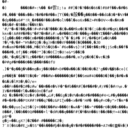
�#-

똵
�)	���B�#>:%�� �#
I;!a ##]�?�?��6�66�)#8#f��v�#�6
㱿��
#�,���'���x��o?�#�#�#��x|ϓ{��/�
g��B��+��d&�3�*�%Y��
�dp���a6#"!R_�#���F��&�#�olV��l�eo6x��Z>#K�ꝊV<<�x�Km�

��$�#~�5��o?��Nt�k

'#/"�=�7��y��!#<#4%�T���Ԍ�Ľ�w��Mke�C�7�(;&�U�U#�qKL��#�
kʀn�!A###�#�$^�#7�H�#i#:w�#��BI#�!���g=���YΣ���Fw��#��9
S[g��s��t#��Cm�#��$����R�;hˮ�`�i#�ˎP(/�#�Q#{æ�G%��

?�\*�/�#~^H%�#QҘ�:�g)H�X��VF����{�Q����,�JƉ

#m�amP�#��3��,M�EҰh5�Qb�=`#6e��v$}!#[��t��z#�jjSσ�ı��f�
���#�,0fj��:#��?^]�3�0{]t�U!e&*S��I�

@�L'�q�ҔZ�TLz��#�#/8#����Auҳ��#�
ٸ
e7y@�O�[�vc�2
ֻ�
�P#g#�M���0��Ԯ���R��8fU

.}�^�p��ĝ�%��mq�xj��O��#>D#��W��ǔ�)��D�U�Z'g��V�߽�Ѣ�cʘ|
p#��⯉�`���TE�Q�r`#��#W>������Q�#]��SmW#4O���D�}��j�#�x�
�&�i�lM3�\�Ū/e=

o��Fn��#�I#�z#w`��H��4�%
ች�
IV�##���Yl�w��6OnE�fa#

AQ �z��#�}Oz�
ݡ��
#�\4i#;��Eg�1�V%�m�O#�#���@#4+L#�y��
#�+�#�s��PtK##?#��q7��z&P1Ʈe��<x�#�'H#� ��q#=O�y^>T�m*
��c��yuo]w25�(ў+O��E��#W>���O!�wA�^(��>^#���r6�Q��s���a
8��#,(��b��9Q#����+l'�d#U��q���F#{�Ӵ�NH��U!��d��
ן
Y=4C��L
p8*�

g�j=��LgX?|�Z��#-#�����C2�;

7`X(�6&�#E
ݪ