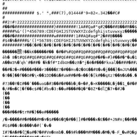
#

##

############# $.' ",###(7),01444#'9=82<.342��#C#			

#

##2!#!22222222222222222222222222222222222222222222222222
#��#�################}########!1A##Qa#"q#2���##B��#R��$3
#####%&'()*456789:CDEFGHIJSTUVWXYZcdefghijstuvwxyz�����
#��#�################w#######!1##AQ#aq#"2�##B����	#3R�#br�

#$4�%�####&'()*56789:CDEFGHIJSTUVWXYZcdefghijstuvwxyz��
########?#��(�#�(�#�(�#�(�#�(�#�(�#�(�#�(�#�(�#�(�#�(�#
膀
������
ȇh� 8�t#QE##QE##QE##QE##QE##QE##QE##Q@#�#�=#}#��#�"�u�1q�C#����#�#��##��I�_/R�#O##RՁ#�#��#��{}��#�4�bm�
A��W3%�
ߴ
qh`#�##� �k�f#"IdbUH��zƛ�^j�ê�#���Fkxal��###�##
��#�J�<#����#���r3����Ɇ?�#��Hꮌ�2�0G��#8�ν�j���}�mJU%���
�!��]��f��O#�\<��1DD��&�#uW##�#�=��(�[k#��qXz?��N�&��.�
#?3��Y�I#��ʹ���uo&�#3��#�#��b�;�+�#,�>K�����L�j��1_�#�#
�/#�m�C|�f��c$#�[#bs�3:��u#���#�Q�"�8Z*�dl�7+�#J�

(��

(��

(��

(��

���#��#�trM#�}��e#�����

/�>����##�#���#M�
۷�
$#��6�Ŋ�#��|]#�#���x�Ɛ��#+JN#n;��#��
#G$#��:�6���%�#(`�v�

I#7�A�#�{񷇆�a#�7�##Vm�nmb�.��9#k���M#M���
ܖ�
M�/�-F_�w#Q�