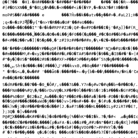
@�(?��	�H1-�H##���K�'�##
#|#�DSXN��_�^�0L͟ƽ�%
ۙ��
L�<H���#<i�{�YP,�<�XA7�#!X��R�

mоP#S��FA�#���� e	���7Ĥx��k��atv��ջ��#>�.#
喐�
;q<�=�zPJ
y{"�n>Y�R��a�U#'��#eU���v

Ds���<��O���I"'�r�k�#RPF#Z3�;Q#~�e#PD�#��I�j'�#
ق
]}�#(R_
�E���W���#��
ڵ��
Ɠ�u�D�e�i��j�F0��{�д���_#�C�8#��bP�a#P�
ۏ�
\+�Z�<��#b���#��
��'�#��
ף
G������Y#��qQ#{�#�#�#6�#$T������#'Nm�#$U�X�|��
�#m�����M\#>�xy2�#�#��##�L#�O�TA#
ڽ��
9�}�##�5�IB�#�'�
#^�y�}�VS�"����2#8�3��#XF>#��#Ɔ#��#p��#ˀ5Ӎ�g�#�S����0�w
5��
ٻڹ
Sht�Ժ���c��|#���}
ل
" �Y�&<
ٺ�
,�w�##	'���ǟ6�:���#��+
ޞ�
y{b�>��\����#m/�Hi�'Շm>	9q##��4�Z��	��##�##~�c
#m��@�#�C������

S�dR#�#�L��7��~�0_�Ŏ#/,s���7&��.Y7n�ǫ#w7�#q��b+�#��D�/
���FNA���%#Q\�/��brDuV@�LX#�#�9l��#�SS�!1�1#���x�GY#Ծ�q
���#%0�0F_�E2�aZ_Aw��
߳�
c�Q"#��D#�s��#a�)�#�-#O��!�U�%#�$
�θ�S@##���d���aWd�j��F��}v>[#�m#+��-�
۷
_�(#s�.�
׆��
#�#;��x
��k)W�j3�V#��#�M�0�d��#(J.�a#?S��3��НL����ILy#2iRT#�E?
};3Q� �]v��##�

P@#
X����a�K##�h�ʨ}�4�#�#�g(%��hK*��I�k.?�/�#<	
ܣ�
��#��Ǆ�#�#���L����[p�aFA-�is��z#�
ر
##z�Ν"��#Iz�g�Xɭ}#�