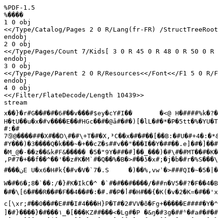
%PDF-1.5

%����

1 0 obj

<</Type/Catalog/Pages 2 0 R/Lang(fr-FR) /StructTreeRoot
endobj

2 0 obj

<</Type/Pages/Count 7/Kids[ 3 0 R 45 0 R 48 0 R 50 0 R 
endobj

3 0 obj

<</Type/Page/Parent 2 0 R/Resources<</Font<</F1 5 0 R/F
endobj

4 0 obj

<</Filter/FlateDecode/Length 10439>>

stream

x��}�r#G��#�#�6#��v���#$ey�cY#I��	�<@ H
H�tU��u�x�#v����E��#HGc��#�@ā#�#�)[�lL�#�*�P�5tt�%�YU�T
#:�#

7➈@����##�X#��D\#�#\+T�#�X,³C��x�#�#��[��B:�#U�#+4�:�*&
#Y���)�3����Q�k���~�+��cZ�s##v��"���I��Y�##��.e]�#�]��#
�M_@�-��z��&k#F&����� �5�"9Y�##�#]��_���)�#\#�#MT��#�K�
,P#7�+��f��^��'��z#K�M`#�Q��%�B�>#��ʖ�x#;�j�b�#r�%S���\
#���
ن
E U�x6�H#k{�#v�V�`7�.S	�)��%,vwʾ�>###QI�~
W�#�6�;8�`��:/�}#K�IkC�^ �`#�#��#����/�##n�V5�#?�F��4�
�#�\[6�#��R��#�F��4��#�:�#.#�P�
أ
#�H#��{�K(�v�2�K=�#��'x�KO�#�##�rT@�MJ��TV��
c[\xr;#��0��#�E##�I#4���H}P�T#�2#VV�õ�Fg+�����E####�Y�
]�#}����}�#���
۱
_�[���KZ##���<�Lg#�P �&ŋ�#3g�##ʱ�#a#�#�#