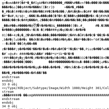
g=�omA�##{�#*�_�#IgA#�#X#������_#���%#��znf��o���5�K���
���#�&s[��$###�#���N({�tr|D	=��#�_#���

�_#�&�(##�bh�$#K��#��E##�I�#�Æ��;\�#G�Ӄ�nc�Q## ��Y��d��A
�P"�W#,N/$@:_~���I�w���ʥ��{�f�R>͔�]���%ƞ����
݋
#�X:�Ԓ#XMd
����J��t�c�##@���#L˕Z���D�R#���#u��#��ʛ��j��q����Y���P�
㢩�
_��W#��s#����#�@
Y�#�#�D&_�������{{�b.#_	#�.�I���I�B\�p��#���N@D#@#i#�D	���6�B �#OA

�#���Og�������v!�I�-�|#��###qU�qO�ʪ�(>�#�#�

01)��+4z�չ�_Z�%�##��o���L���#����F2�##x�Ũ#ś�#�C�'��I�+�
,b�#�jlub�#�s ��dK�S�W#��s#��8#�#p�H,��#*��d�9=^0#]�œ�
--�і�B�`��[#p��n��

z�F���#;$�#�#��?��#�F�W�+#�#a�#Ѐ�^T�Q�X"��,Piuz�#��fw8�
�#`<@s#< ####�#�&%��#
٬
#��P*U*5k*�F�Y�

:���#2�#���|���S	��##�������#�00ȵ�~���1G���j
N��#�#�#�#�#�#�#�ȿq�+���v�#�#�.`#�Mck�5�<§V�#�#�#�1�+�
ތ
��#�_#�#���#��>�#k��Г��

endstream

endobj

33 0 obj

<</Type/XObject/Subtype/Image/Width 1080/Height 301/Col
stream

x���#####� ��nH@#######################################
endstream

endobj

34 0 obj
