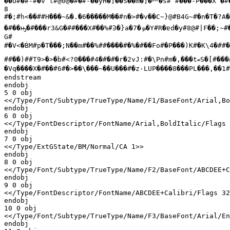
��U#�#-#�v`l#@0@�#�#-��yH�]��S��m�]�
ޟ�
s# #���-P���X`�#
8

#�;#h<��##H���~&�.�6�����M��#n�>#�v��C~}@#B4G~#�n�T�?A�
�#��ԣ�#���r3&G�##���X#��%#Ͽ�}a�
ܤ�
7�Y#R�ɐd�y#8@#|F��;~
G#

#�V<�ḂM#p�T���;N��m#��%##����#�%�#��Fo#�P���)Ƙ#�K\4�##�
##��)##T9>�>�b#<?0���#4�#�#�r�2vJ:#�\Pn#m�,���t
ބ
S�[#���
�Vq����X�#��#6#�>��\���~��U���#�z
۽
LUP����8���PL���,��1#
endstream

endobj

5 0 obj

<</Type/Font/Subtype/TrueType/Name/F1/BaseFont/Arial,Bo
endobj

6 0 obj

<</Type/FontDescriptor/FontName/Arial,BoldItalic/Flags 
endobj

7 0 obj

<</Type/ExtGState/BM/Normal/CA 1>>

endobj

8 0 obj

<</Type/Font/Subtype/TrueType/Name/F2/BaseFont/ABCDEE+C
endobj

9 0 obj

<</Type/FontDescriptor/FontName/ABCDEE+Calibri/Flags 32
endobj

10 0 obj

<</Type/Font/Subtype/TrueType/Name/F3/BaseFont/Arial/En
endobj
