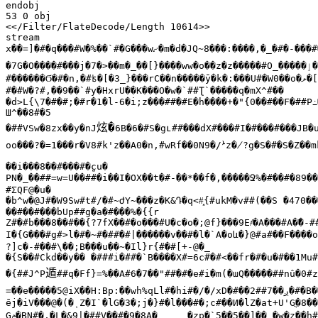
endobj

53 0 obj

<</Filter/FlateDecode/Length 10614>>

stream

x��=]�#�q���#W�%��`#�G���w⹔�m�d�JQ~8���:����,�_�#�-���#
�7G�O����#���j�7�>��m�_��[}����ww�o��z�z�����#O_�����
˻
#������Ϭ�#�n,�#ʪ�[�3_}���rC��n�����ӯ�k�:���U#�W0��o�
ލ�
[
#�#W�?#,��9��`#y�HxrU��K���O�w�`##Ʈ`����
ܰ�
q�mX^#��

�d>L{\7�#�#;�#r�1�l-6�i;z���##�#E�h����+�"{0��#��F�##P
߸
Ш^��8#�5

炫�
�##VSw�8zx��y�nJ
6B�6�#S�gʟ##���dX#���#I�#���#���JB�
oo���?�=1���r�V8#k'z��A0�n,#wRf��0N9�/
ܑ
z�̸?g�S�#�S�Z��m
��i���8��#���#�c̺u�

PN�_��##=w=U��##�i��I�OX��t�#-��*��f�,�����Ջ%�#��#�89��
#ƩQF@�u�

�b^w�@J#�W9Sw#t#/�#~ԺY~���z�K&Դ�q<#͓{#ukM�v##(��S �470�
��#��#���bUp##g�a�#���%�{{r

Z#�#b���8��#��{?7fX��#�o���#U�c�o�;@f}���9E҂�A���#A�
߱�
-#
I�{G���#g#>l�#�~#�##�#|������v��#�l�`A�oև�}@#a#��F����o
?]c�-#��#\��;B���u��~�Il}r{#�#[+-@�_

遁
�{##J^P
##q�Ff}=%��A#6�7��"##�#�e#i�m(�աQ�����##nû�0#
=��e�����5@iX��H:Bp:��wh%qLl#�hi#�/�/xD�#��2##
ږ��
ēj�iV���@�(�ͺZ�I`�lG�3�;j�}#�l���#�;c#��И�lZ�at+U'G
ֲ�
8��
G
ݦ�
BN#�,�L�&9|�##̜V��#�9�8A�	�zp�`5��5