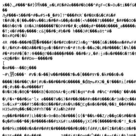
㈞
x��}
ݒ
#���"�#}
N��_e�L#E�#
��

Ԡ#���+5��#�*#�w#5+�_�#9]?^���
#KR`�#�BK�&�C#&�#

��8h�6Y� 8X�AJR������ϔ�DP##�#˲�;ę���p#*����O����_a�����uN|�zT�;h�#�8��G��##���#
�T;4�F#��v����:c&̙I��#�;#b�#� h���J#C���a8t^A�

�0x#Q#�)�Ȗ

㾸�
4R #��=���#�
�!/�#K#=��DA��#�3go�!��##Yn�*#!Rc�~��a2�L#�#����Cl�%l���#}�	~~�#K�##�#|�`#C"
#�*#9##�[�?:֎���@?��A���̙�#���-��#�rz,�#
܀
j
٨�
o�#���G�?5�t
<K@�#�H	�##Dm
ޟ��
��#�

[

�m#��~~��Dj���

멝
~#\
O���' #V�:�>��}W��#����7�w�[���#9Y�.�k#��6�v� 	�

㍷
����)��#��C\�#|#U�x��#��#�G�����_�
ϻь#XJ�_�?���Ri[#��#
#�;#s��~�w#����#T

�V�X3�i�ѲQ�^���KB}�ӘBDNAr�jc#�l�qH"#n� #�%C'##��@`��%�
�\F�+*��#�Ge'lx e����TW�G)�##��d��##n��#8���G�ґ3A�Ҿc��
Sv�ix#^X��#?5��X�DE��#�#z#A�%X��Cg�A�6�#��/��3_��##��W
H35wRMq��c��2##YhT��`#Ja�h2###

nq��#�#��##)Lb��5�>9n�Boð�#���[G{�"��ѣ÷��Z/z��gG�S#��R
�q�#hH��*��j�#����4��#$X&#!sA����yjX[#�{�����M�U�"!_�z�P���#Z�{���#� ?t#
�#�PkcB���V�A�##�##E�#���
َ�
#��#�$��Sfd##/L�#ΐI�#b�5c8�#�
�U3&o���_�#s��#�	?#�#i#"�OgH�Ѽ��LL�o=