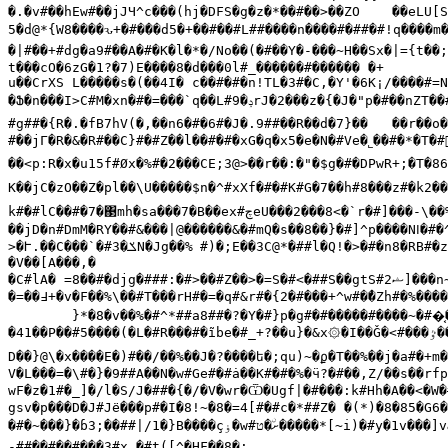
�.�v#��hЕw#��jJЧ^c���(hj�DFS�g�z�*��#��>��ZO	��eLU[S�DΊ�#63�#�V9ћ��i��#�#<	�8^ʐ��#7��B�z�Ԁ#:yR��"�(\@##�Ien#�ʸ�##<G

5�d@*{W8����ԅ+�#�
َ��
d5�+��#��#L##����n����#�##�#!q����m�
�|#��+#dg�a9#��A�#�K�l�*�/No��(�#��Y�-���~H��Sx�|={t��;
t���cO�6zG�1?�7)E����8�d���0l#_������#������ �+

u��CrXS L�����s�(��4I� c��#�#�n!TL�3#�C,�Y'�6K¡/����#=N
�Ֆ�n���I>C#M�xn�#�=���`q��L#
9rJ�2���z�{�J�"p�#��nZT��#i�bX�R;U�z#�Z;�s#?#�yԪ&j�O��H�N�L�#�%�`�

ݚ�
#g##�{R�.�fB
#��jГ�R�&�R#��C}#�#Z��l��#�#�xG�q�x5�e�N�#Ve�˾��#�*�T�#
��<p:R�x�u15f#Øx�%#�2���CE;3@>��r��:�"�$g�#�DPwR+;�T�86
K��jC�zO��Z�pl��\U�����$n�^#xXf�#�#K#G�7��h#8���z#�k2��
k#�#lC��#�7�΃mh�sa���7�B��ex#
چ
eU���2���8<�`r�#]���-\��
��jD�n#DmM�RY��#&���|@������&�#mQ�s��8��}�#]^p����N
ߊ�
#�
>�Ւ.��C���`�#3�
ݎ
N�Jg��%	#)�;E��3C@*�##l�Q!�>�#�n8
�V��[A���,�

�C#lA� =8��#�djg�###:�#>��#Z��>�=S�#<�##S��gtS#
ޝ
2]���
�=��
߃
+�v�F��%\��#T���rH#�=�q#&r#�{2�#���+^w#�̽�Zh#�%����
	}*�8�v��%�#^*##a8##�?�Y�#}p�g#�#�����#����~�#�͔
�41��P��#5����(�L�#R���#�ĩbe�#_+?��u}�&x
۞�
I��Ǧ�<#���
ٷ�
D��}@\�x����E�)#��/��%��J�?����ե�;qu)~�ϼ�T��%��j�a#�+m
V�L���=�\#�}�9##A��N�w#Ge#�#ȧ��K͏#�#�%�ӵ?�#��,Z/��s��rfp#
wF�z�1#�_]�/l�S/J�##�{�/�V�wr�Ѿ�Ugf|�#���:k#Hh�A��<�W�
gsv�p���D�J#Jё���p#�I�8!~�8�=4[#�#c�*##Z� �(*)�8�85�G6�
�#�~���}�ɓ3;��##|/1�}B����ç
ۏ�
w#
ށۨ�ט�����
*[~i)�#y�1v���]v
-##��#��#���3#x �#t([^�HF��8�:
