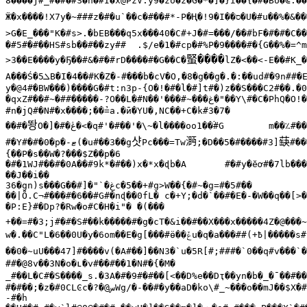
8����ǰ#_#�#�#S�h�#I�x@PzV:y9�zo�z�G�*�]�}ɾ��{�#�BǗ�⋐.��
Ӝ�x����!X7y�~###z�#�u`��c�#��#*-P�Ң�!9�I��
ס�
U�#u��%�&��
�#5#�#��HS#sb��#��zy##	.$/e�1�#cp�#%P�9����#�{G��%�=^m�sb0�#fr��R��

蜸����
>3��E����y�Ҕ��#&�#�#rD����#�G��C�
lZ�<��<-E��#K_�
A���Ś�
ܠ
5B�I�4��#K�Z�-#���b�cV�O,�8�g��g�.�:��ud#�9n##�
y�@4#�BW���)����G�#t:n3p-{O�!�#�l�#]t#�)z��S���C2#��.�0
�qxZ#��#~�##�����-?O��L�#N��'���#~���
غ�
"��Y\#�C�PhQ�O!
#n�jQ#�N#�x����;��̉=a.�ӣ�YU�,NC��+C�k#3�7�

뙁
��#�
O�]�#�
ڠ�
<�q#'�#��'�\~�l����oo1��
#G	m��
؉
#��
샷
㴐
蒛
#�Y#�#�0�p�-
ޓ
(�u#��3��g
Pc���=Tw
;�D��5�#����#3]
#��
{��P�s��W�?���$Z��p�6

�#�1WJ#��#�0A��#9k*�#
��J��i��

36�gn)s���G��#]�"`�
غ
c�5��+#g>W��{�#~�g=#�5#��

��|Õ.C¬#���#�6��#G#�nɖ��0fL� c�+Y;�d�`��#�E�-�W��q��[>�
�P:E}#�Dp?�Rw�o#C�H�i"� �(���

+��=#�3;j#�#�S#��k�����#�g�cT�&i��#��X���x�����4Z�@���~
w�.��C"L�6��0U�y�6om��E�g[���#ӫ��
ݞ
u�q�a���##(+߿|��
��0�~uU���47]#����v(�A#��]��N3�`u�5R[#;###�`0��q#v���`�
##�@8v��3N�o�ʟ�v#��#��1�N#�{�M�

_#��L�C#�S����_s.�3A�#�9#�#��[<��D%e��Dҭ��yn�b�_�¯��#�
#�#��;�z�#0CLϾc�?�@
س
Wg/�-��#�y��aD�ko\#_~���o��mJ��$X�#
-#�h
