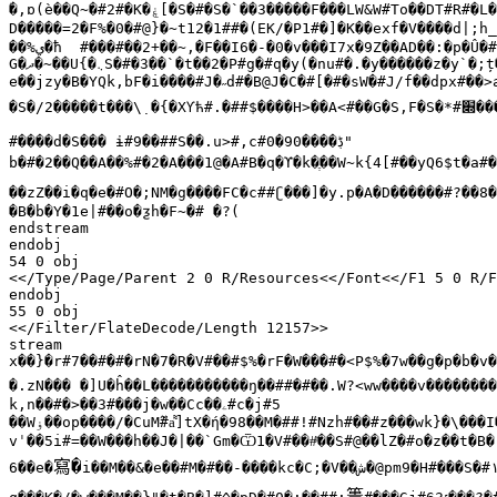
٘�
,ɒ(è��Q~�#2#�K�
ۼ
[�S�#�S�`��3�����F���LW&W#To��DT#R#�L�
��%
ي�
ħ	#���#��2+��~,�F��I6�-�0�v���I7x�9Z��AD��:�p�Û�#�Q#��;#"��L��/�p##.ǀd�

G�
ދ�
~��U{�
܆
S�#�3��`�t��2�P#g�#q�y(�nu#�.�y������z�y`�;ț�
�S�/2�����t���\̣ �{�XƳћ#.�##$����H>��A<#��G�S,F�S�*#
׍��
#����d�S��� ɨ#9��##S��.u>#,c#0�
90"

ڋ����
b�#�2��Q��A��%#�2�A���1@�A#B�q�ϒ�k�
ֶ��
W~k{4[#��yQ6$t�a#�
��zZ��i�q�e�#O�;NM�g����FC�c##ʗ���]�y.p�A�D������#?��8
�B�b�Y�1e|#��o�ƺh�F~�# �?(

endstream

endobj

54 0 obj

<</Type/Page/Parent 2 0 R/Resources<</Font<</F1 5 0 R/F
endobj

55 0 obj

<</Filter/FlateDecode/Length 12157>>

stream

x��}�r#7��#�#�rN�7�R�V#��#$%�rF�W���#�<P$%�7w��g�p�b�v�
�.zN���	�]U�ĥ��L�����������ŋ��##�#��.W?<ww����v�����
k,n��#�>��3#���j�w��Cc��
ۦ
#c�j#5

��W
ۏ��
op����/�CuМ
#a͌]tX�ή�98��M�##!#Nzh#��#z���wk}�\���I
vˈ��5i#=��W���h��J�|��`Gm�Ѿ1�V#��#ͪ��S#@��lZ�#o�z��t�B�'
寫�
6��e�
i��M��&�e��#M�#��-����kc�C;�V��
ش�
@pm9�H#���S�#
簣