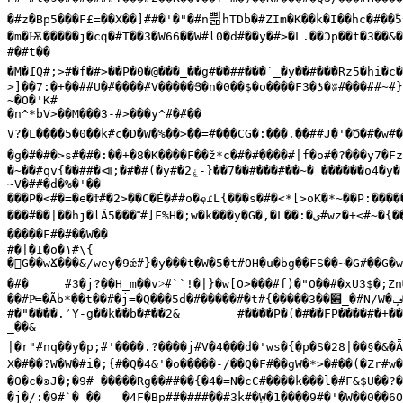
쁾
�#z�Bp5���F£=��X��]##�'�"�#n
hTDb�#ZIm�K��k�I��hc�#��
#�#t��

�M�
߁
>]��7:�+��##U�#����#V�����Յ�n�0��$�օ����F3�ƾ�ʬ#���##~#}
~�O�'K#

�n^*bV>��M���3-#>���y^#�#��

V?�L����5�0��k#c�D�W�%��>��=#���CG�:���.��##J�'�Ծ�#�w#
�g�#�#�>s#�#�:��+�8�K����F��ž*c�#�#����#|f�o#�?���y7�F
�~��#qv{��##�⧏;
߭�
#�#(�y#�2
ۼ
-}��7��#���#��~� ������o4�y�

~V�##�d�%�'��

���P�<#�=�e�Ϯ#�2>��C�É�##o�ҿɾL{���s�#�<*[>oK�*~��P:����
���#��|��hj�lǍ5���˭#]F%H�;w�k���y�G�,�L��:�
ى
#wz�+<#~�{�
�����F#�#��W��

#�|�I�o�
۱
#\{

�G��wՃ���&/wey�9ǽ#}�y���t�W�5�t#OH�u�bg��FS��~�G#��G�w
�#�	#3�j?��H_m��v˃#``!�|}�w[O>���#f)�"O��#�xU3$�;Zn
��#Pͯ=�Ãb*��t��#�j=�Q���5d�#�����#�t#{�����3��
׋
_�#N/W�
#�"����.ʾY-g��k��b�#��2&	#����P�(�#��FP�
_��&

|�r"#nq��y�p;#'����.?����j#V�4���d�'ws�{�p�S�28|��§�&�Ǟ
X�#��?W�W�#i�;{#�Q�4&'�o�����-/��Q�F#��gW�*>�#��(�Zr#w
�O�c�ͽJ�;�9# �����Rg��##��{�4�=N�cC#����k���l�#F&$U��
�j�/:�9#`�_��	�4F�Bp##�###��#3k#�
W�1����9#�'�W��0��6O