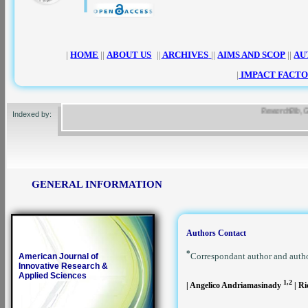
|
HOME
||
ABOUT US
||
ARCHIVES
||
AIMS AND SCOP
||
AU
|
IMPACT FACTO
ResearchBib, Google
Indexed by:
GENERAL INFORMATION
Authors Contact
*
Correspondant author and auth
American Journal of
Innovative Research &
Applied Sciences
1,2
| Angelico Andriamasinady
| R