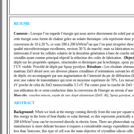
RESUME
Contexte :
Lorsque l’on regarde l’énergie qui nous arrive directement du soleil par 
cette énergie sous forme de chaleur grâce au solaire thermique: cela représente don
2
conversion de 10 à 20 %, ce sont 100 à 200 kWh/m
/an que l’on peut récupérer dire
qualité microélectronique excellentes, environ 30 % du marché, mais sa fabrication est 
intéressant d’avoir les cellules solaires de la deuxième génération à base de couche mi
cristallin ayant comme principal objectif la réduction des coûts de fabrication.
Object
dépôt sur les propriétés optiques, structurales et électriques par la technique, spray 
l’UV visible. Procédé de dépôt par Spray pyrolyse.
Résultats :
Les résultats obtenus
matériau ZnO désiré avec ses diverses phases cristallines d’orientations suivant les d
de dépôt, est accompagnée par une augmentation de l’intensité du pic de diffraction (
avec une valeur de transmittance qui reste en moyenne supérieure de 70%. Les mesure
eV proche de celui du ZnO monocristallin 3.3 eV. Par contre pour la couche de ZnO :
son utilisation de ce semi-conducteur dans la conversion de l'énergie au niveau d’une c
Mots-clé
s: couches minces, oxyde de zinc dopé aluminium (ZnO: Al), Spray pyrolyse, an
ABSTRACT
Background:
When we look at the energy coming directly from the sun per square me
this energy in the form of heat thanks to solar thermal, so this represents practicall
2
200 kWh/m
/year can be recovered directly in electric form. There are photovoltaic s
manufacture is more delicate because it requires a considerable energy expenditure and
less than 5microns; this type of cell was the main objective of crystalline silicon cell