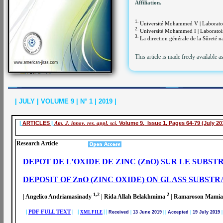
Affiliation.
1.
Université Mohammed V | Laboratoire
2.
Université Mohammed I | Laboratoire 
3.
La direction générale de la Sûreté na
This article is made freely available a
| JULY | VOLUME 9 | N° 1 | 2019 |
|
ARTICLES
|
Am. J. innov. res. appl. sci.
Volume 9, Issue 1, Pages 64-79 (July 20
Research Article
DEPOT DE L’OXIDE DE ZINC (ZnO) SUR LE SUB
DEPOSIT OF ZnO (ZINC OXIDE) ON GLASS SUBST
1,2
2
| Angelico Andriamasinady
| Rida Allah Belakhmima
| Ramaroson Mamia
|
PDF FULL TEXT
| |
|
|
XML FILE
Received
|
13 June 2019
|
|
Accepted
|
19 July 2019
|