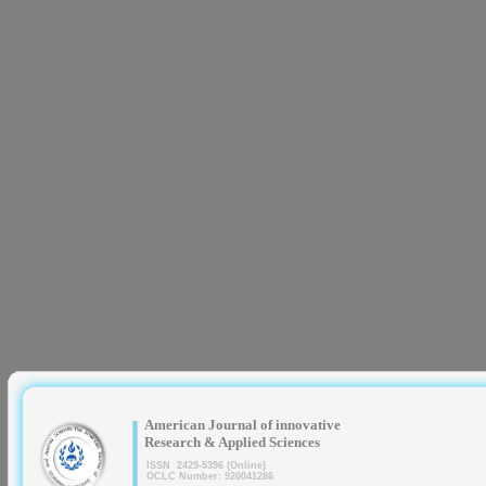
|
American Journal of innovative
Research & Applied Sciences
ISSN 2429-5396 (Online)
OCLC Number: 920041286