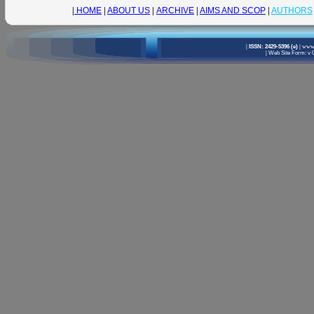
|
HOME
|
ABOUT US
|
ARCHIVE
|
AIMS AND SCOP
|
AUTHORS
|
ISSN: 2429-5396 (e)
|
www.
|
Web Site Form: v 