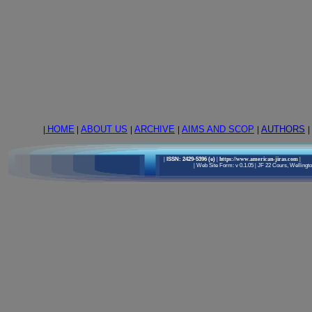
|
HOME
|
ABOUT US
|
ARCHIVE
|
AIMS AND SCOP
|
AUTHORS
|
|
ISSN: 2429-5396 (e)
| https://www.american-jiras.com
|
|
Web Site Form: v 0.1.05
|
JF 22 Cours, Wellington