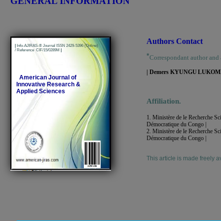
GENERAL INFORMATION
Authors Contact
|
Info-AJIRAS-® Journal ISSN 2429-5396 (Online)
/ Reference CIF/15/0289M
|
*
Correspondant author and
| Demers
KYUNGU
LUKOM
American Journal of
Innovative Research &
Applied Sciences
Affiliation.
1. Ministère de le Recherche Sc
Démocratique
du
Congo |
2. Ministère de le Recherche Sc
Démocratique
du
Congo |
This article is made freely a