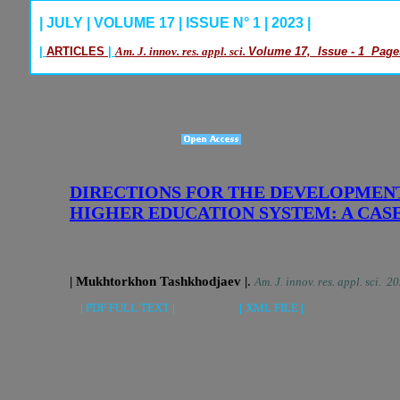
| JULY | VOLUME 17 | ISSUE N° 1 | 2023 |
|
ARTICLES
|
Am. J. innov. res. appl. sci.
Volume 17, Issue - 1 Pages
DIRECTIONS FOR THE DEVELOPMEN
HIGHER EDUCATION SYSTEM: A CAS
| Mukhtorkhon Tashkhodjaev |
.
Am. J. innov. res. appl. sci. 2
|
PDF FULL TEXT
| |
XML FILE
|