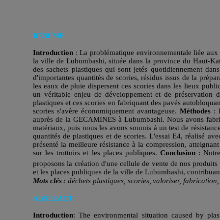
RESUME
Introduction
: La problématique environnementale liée aux 
la ville de Lubumbashi, située dans la province du Haut-Kat
des sachets plastiques qui sont jetés quotidiennement dans
d'importantes quantités de scories, résidus issus de la prépa
les eaux de pluie dispersent ces scories dans les lieux publi
un véritable enjeu de développement et de préservation 
plastiques et ces scories en fabriquant des pavés autobloqua
scories s'avère économiquement avantageuse.
Méthodes
: 
auprès de la GECAMINES à Lubumbashi. Nous avons fabriqué 
matériaux, puis nous les avons soumis à un test de résistanc
quantités de plastiques et de scories. L'essai E4, réalisé a
présenté la meilleure résistance à la compression, atteignant
sur les trottoirs et les places publiques.
Conclusion
: Notre
proposons la création d'une cellule de vente de nos produits
et les places publiques de la ville de Lubumbashi, contribuan
Mots
clés
:
déchets
plastiques,
scories,
valoriser,
fabrication,
ABSTRACT
Introduction
: The environmental situation caused by plas