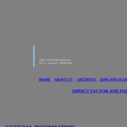
|
American Journal of innovative
Research & Applied Sciences
ISSN 2429-5396 (Online)
OCLC Number: 920041286
|
HOME
||
ABOUT US
||
ARCHIVES
||
AIMS AND SCO
|
IMPACT FACTOR AND IN