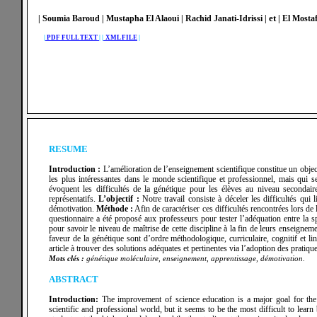
et
| Soumia Baroud | Mustapha El Alaoui
| Rachid Janati-Idrissi
|
| El Mosta
|
PDF FULL TEXT
|
|
XML FILE
|
RESUME
Introduction :
L’amélioration de l’enseignement scientifique constitue un obje
les plus intéressantes dans le monde scientifique et professionnel, mais qui s
évoquent les difficultés de la génétique pour les élèves au niveau secondaire
représentatifs.
L’objectif :
Notre travail consiste à déceler les difficultés qui 
démotivation.
Méthode :
Afin de caractériser ces difficultés rencontrées lors d
questionnaire a été proposé aux professeurs pour tester l’adéquation entre la spé
pour savoir le niveau de maîtrise de cette discipline à la fin de leurs enseignem
faveur de la génétique sont d’ordre méthodologique, curriculaire, cognitif et li
article à trouver des solutions adéquates et pertinentes via l’adoption des prati
Mots clés :
génétique moléculaire, enseignement, apprentissage, démotivation.
ABSTRACT
Introduction:
The improvement of science education is a major goal for the 
scientific and professional world, but it seems to be the most difficult to learn 