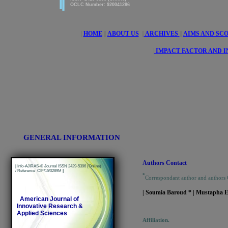
OCLC Number: 920041286
|
HOME
||
ABOUT US
||
ARCHIVES
||
AIMS AND SC
|
IMPACT FACTOR AND 
GENERAL INFORMATION
Authors Contact
|
Info-AJIRAS-® Journal ISSN 2429-5396 (Online)
/ Reference CIF/15/0289M
|
*
Correspondant author and authors
| Soumia Baroud * | Mustapha E
American Journal of
Innovative Research &
Applied Sciences
Affiliation.