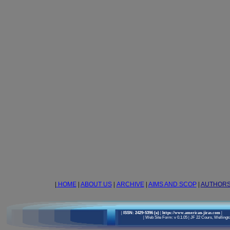
|
HOME
|
ABOUT US
|
ARCHIVE
|
AIMS AND SCOP
|
AUTHOR
|
ISSN: 2429-5396 (e)
| https://www.american-jiras.com
|
|
Web Site Form: v 0.1.05
|
JF 22 Cours, Wellingto