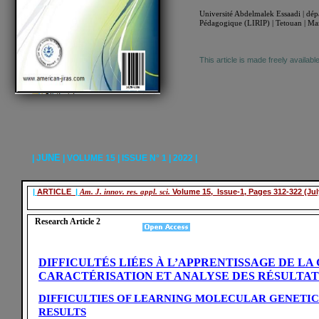
Université Abdelmalek Essaadi | dépar
Pédagogique (LIRIP) | Tetouan | Mar
This article is made freely availab
UNE
| J
| VOLUME 15 | ISSUE N° 1 | 2022 |
|
ARTICLE
|
Am. J. innov. res. appl. sci.
Volume 15, Issue-1, Pages 312-322 (Jul
Research Article 2
DIFFICULTÉS LIÉES À L’APPRENTISSAGE DE LA
CARACTÉRISATION ET ANALYSE DES RÉSULTAT
DIFFICULTIES OF LEARNING MOLECULAR GENETIC
RESULTS