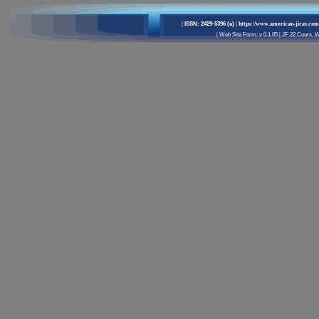
|
ISSN: 2429-5396 (e)
| https://www.american-jiras.com
|
Web Site Form: v 0.1.05
|
JF 22 Cours, We