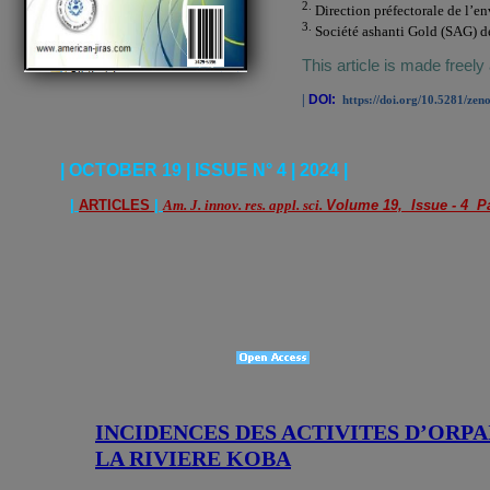
2.
Direction préfectorale de l’e
3.
Société ashanti Gold (SAG) de
This article is made freely
|
DOI:
https://doi.org/10.5281/ze
| OCTOBER 19 | ISSUE N° 4 | 2024 |
|
ARTICLES
|
Am. J. innov. res. appl. sci.
Volume 19, Issue - 4 Pa
INCIDENCES DES ACTIVITES D’ORPA
LA RIVIERE KOBA