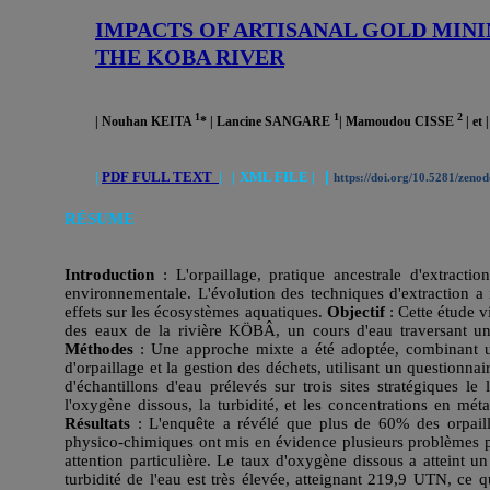
IMPACTS OF ARTISANAL GOLD MINI
THE KOBA RIVER
1
1
2
| Nouhan KEITA
*
| Lancine SANGARE
| Mamoudou CISSE
| e
|
PDF FULL TEXT
|
|
XML FILE |
|
https://doi.org/10.5281/zen
RÉSUME
Introduction
: L'orpaillage, pratique ancestrale d'extractio
environnementale. L'évolution des techniques d'extraction a i
effets sur les écosystèmes aquatiques.
Objectif
: Cette étude v
des eaux de la rivière KÖBÂ, un cours d'eau traversant un
Méthodes
: Une approche mixte a été adoptée, combinant une
d'orpaillage et la gestion des déchets, utilisant un questionna
d'échantillons d'eau prélevés sur trois sites stratégiques l
l'oxygène dissous, la turbidité, et les concentrations en mé
Résultats
: L'enquête a révélé que plus de 60% des orpaille
physico-chimiques ont mis en évidence plusieurs problèmes pr
attention particulière. Le taux d'oxygène dissous a atteint 
turbidité de l'eau est très élevée, atteignant 219,9 UTN, ce