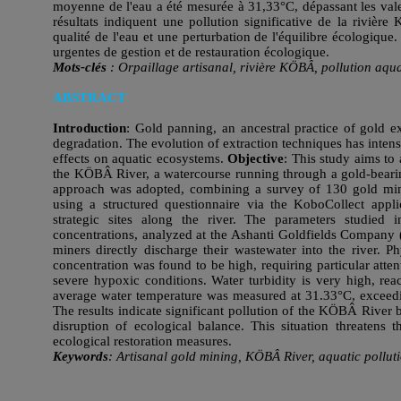
moyenne de l'eau a été mesurée à 31,33°C, dépassant les vale
résultats indiquent une pollution significative de la rivière
qualité de l'eau et une perturbation de l'équilibre écologique
urgentes de gestion et de restauration écologique.
Mots-clés
: Orpaillage artisanal, rivière KÖBÂ, pollution aqua
ABSTRACT
Introduction
: Gold panning, an ancestral practice of gold ex
degradation. The evolution of extraction techniques has intensi
effects on aquatic ecosystems.
Objective
: This study aims to
the KÖBÂ River, a watercourse running through a gold-bearing
approach was adopted, combining a survey of 130 gold min
using a structured questionnaire via the KoboCollect appl
strategic sites along the river. The parameters studied 
concentrations, analyzed at the Ashanti Goldfields Company
miners directly discharge their wastewater into the river. 
concentration was found to be high, requiring particular atten
severe hypoxic conditions. Water turbidity is very high, re
average water temperature was measured at 31.33°C, exceedi
The results indicate significant pollution of the KÖBÂ River 
disruption of ecological balance. This situation threatens
ecological restoration measures.
Keywords
: Artisanal gold mining, KÖBÂ River, aquatic polluti