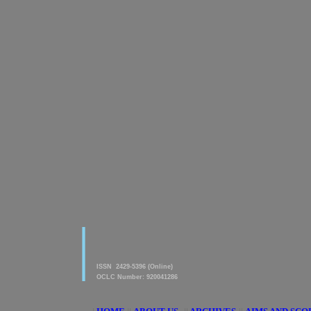
|
American Journal of innovative
Research & Applied Sciences
ISSN 2429-5396 (Online)
OCLC Number: 920041286