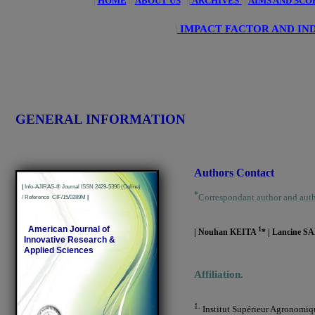
|
HOME
||
ABOUT US
||
ARCHIVES
||
AIMS AND SCO
|
IMPACT FACTOR AND IN
GENERAL INFORMATION
Authors Contact
|
Info-AJIRAS-® Journal ISSN 2429-5396 (Online)
*
Correspondant author and aut
/ Reference CIF/15/0289M
|
American Journal of
1
| Nouhan KEITA
*
| Lancine 
Innovative Research &
Applied Sciences
Affiliation.
1.
Institut Supérieur Agronomiqu