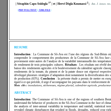
1*
2
| Séraphin Capo Atidegla
| et | Hervé Dègla Koumassi
|
.
Am. J. innov. re
|
PDF FULL TEXT
|
|
XML FILE
|
RESUME
Introduction
: La Commune de Sô-Ava est l’une des régions du Sud-Bénin où la v
comprendre le comportement des producteurs de la Commune de Sô-Ava face aux 
proviennent entre autres de l’analyse de la variabilité interannuelle des température
de rendement de trois principales cultures.
Résultats
: Les résultats ont révélé des
baisse des rendements agricoles et le bouleversement du calendrier agricole class
rendements de la tomate, du piment et de la patate douce ont régressé respect
développé plusieurs stratégies d’adaptation dont notamment la diversification des 
de production (63%).
Conclusion
: la présente étude a permis de mettre en exerg
égard à ce qui précède, il urge d’accompagner les paysans dans le renforcement de l
Mots clés :
inondations, sécheresses, régime pluvial, calendrier agricole, producteur
ABSTRACT
Introduction
: The Commune of Sô-Ava is one of the regions of southern Benin w
understand the behavior of producers in the Sô-Ava Commune in the face of climat
the analysis of inter-annual variability in temperature and rainfall, statistical t
revealed climatic disturbances that resulted in floods, droughts, reduced crop yie