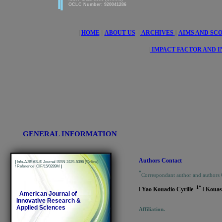
OCLC Number: 920041286
|
HOME
||
ABOUT US
||
ARCHIVES
||
AIMS AND SC
|
IMPACT FACTOR AND 
GENERAL INFORMATION
Authors Contact
|
Info-AJIRAS-® Journal ISSN 2429-5396 (Online)
/ Reference CIF/15/0289M
|
*
Correspondant author and authors
1*
ǀ Yao Kouadio Cyrille
ǀ Koua
American Journal of
Innovative Research &
Applied Sciences
Affiliation.