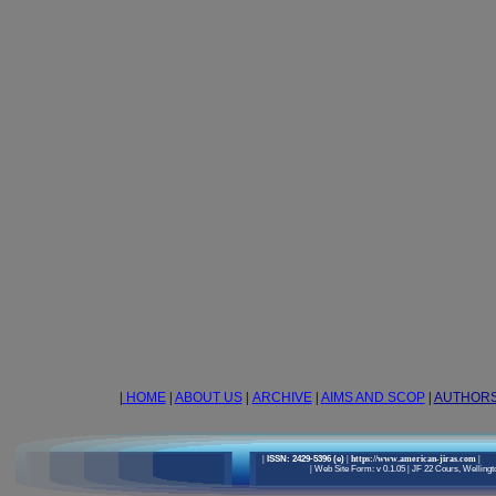
|
HOME
|
ABOUT US
|
ARCHIVE
|
AIMS AND SCOP
|
AUTHOR
|
ISSN: 2429-5396 (e)
| https://www.american-jiras.com
|
|
Web Site Form: v 0.1.05
|
JF 22 Cours, Wellingto