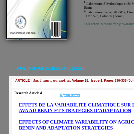
1.
Laboratoire d’hydraulique et de M
Bénin |
2.
Laboratoire Pierre PAGNEY, Clima
01 BP 526, Cotonou | Bénin |
This article is made freely availab
UNE
| J
| VOLUME 15 | ISSUE N° 1 | 2022 |
|
ARTICLE
|
Am. J. innov. res. appl. sci.
Volume 15, Issue-1, Pages 330-335 (July
Research Article 4
EFFETS DE LA VARIABILITE CLIMATIQUE SUR
AVA AU BENIN ET STRATEGIES D’ADAPTATION
EFFECTS OF CLIMATE VARIABILITY ON AGRI
BENIN AND ADAPTATION STRATEGIES