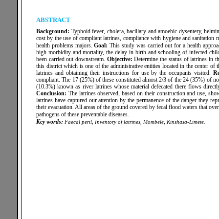
ABSTRACT
Background:
Typhoid fever, cholera, bacillary and amoebic dysentery, helmint
cost by the use of compliant latrines, compliance with hygiene and sanitatio
health problems majors.
Goal:
This study was carried out for a health approach
high morbidity and mortality, the delay in birth and schooling of infected chi
been carried out downstream.
Objective:
Determine the status of latrines in
this district which is one of the administrative entities located in the center 
latrines and obtaining their instructions for use by the occupants visited.
Re
compliant. The 17 (25%) of these constituted almost 2/3 of the 24 (35%) of non-
(10.3%) known as river latrines whose material defecated there flows directly
Conclusion:
The latrines observed, based on their construction and use, showe
latrines have captured our attention by the permanence of the danger they rep
their evacuation. All areas of the ground covered by fecal flood waters that over
pathogens of these preventable diseases.
:
Key words
Faecal peril, Inventory of latrines, Mombele, Kinshasa-Limete.