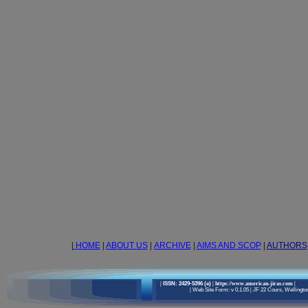
|
HOME
|
ABOUT US
|
ARCHIVE
|
AIMS AND SCOP
|
AUTHORS
|
ISSN: 2429-5396 (e)
| https://www.american-jiras.com
|
|
Web Site Form: v 0.1.05
|
JF 22 Cours, Wellington