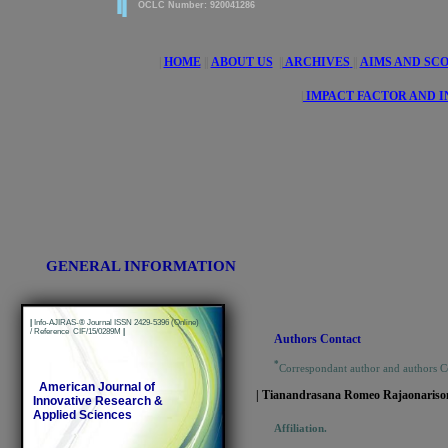
OCLC Number: 920041286
|
HOME
||
ABOUT US
||
ARCHIVES
||
AIMS AND SC
|
IMPACT FACTOR AND 
GENERAL INFORMATION
|
Info-AJIRAS-® Journal ISSN 2429-5396 (Online)
/ Reference CIF/15/0289M
|
Authors Contact
*
Correspondant author and authors 
American Journal of
| Tianandrasana Romeo Rajaonariso
Innovative Research &
Applied Sciences
Affiliation.