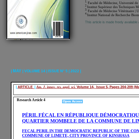
1.
Faculté de Médecine, Université 
2.
Institut Supérieur des Techniques
3.
Faculté de Médecine Vétérinaire |
4.
Institut National de Recherche Bi
This article is made freely available
MAY
|
| VOLUME 14 | ISSUE N° 5 | 2022 |
|
ARTICLE
|
Am. J. innov. res. appl. sci.
Volume 14, Issue 5, Pages 204-209 (Ma
Research Article 4
PÉRIL FÉCAL EN RÉPUBLIQUE DÉMOCRATIQUE
QUARTIER MOMBELE DE LA COMMUNE DE LIM
FECAL PERIL IN THE DEMOCRATIC REPUBLIC OF THE CO
COMMUNE OF LIMETE, CITY PROVINCE OF KINSHASA