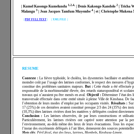
1,2,4,
2
| Kumel Kasongo Kumelundu
| Denis Kakongo Kandolo
| Tricha
3
4
Malangu
| Jean Jacques Tamfum Muyembe
| et | Christophe Muken
|
PDF FULL TEXT
| |
XML FILE |
RESUME
Contexte :
La fièvre typhoïde, le choléra, les dysenteries bacillaire et amibien
moindre coût par l’usage des latrines conformes, le respect des mesures d’hygi
constitue des problèmes sanitaires majeurs.
But :
Cette étude a été effectuée p
responsable de la morbimortalité élevée, des retards staturopondéral et scolair
travaux qui n’auraient pu être menés en aval.
Objectif :
Déterminer l’état des 
transversale effectuée dans cette entité située à pleine Ville de Kinshasa. De faço
l’obtention de leurs modes d’emploi par les occupants visités.
Résultats :
Sur 
Double click to edit
17 (25%) de ces dernières avaient constitué presque 2/3 des 24 (35%) des insta
(10,3%) dites latrines rivières dont les matières y déféquées coulent directement
Conclusion :
Les latrines observées, de par leurs constructions et utilisat
Particulièrement, les latrines rivières ont captivé notre attention par la 
l’environnement, au-delà même des lieux de leurs évacuations. Tous les espaces 
l’instar des excréments déféqués à l’air libre, demeurent des sources potentiell
Mots clés
: Péril fécal, état des lieux, latrines, Mombele, Kinshasa-Limete.