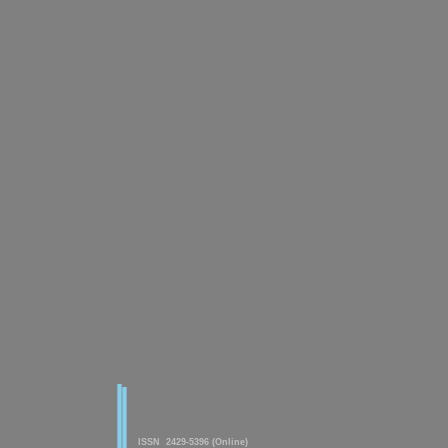
|
|
American Journal of innovative
Research & Applied Sciences
ISSN 2429-5396 (Online)