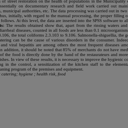
s of street restoration on the health of populations in the Municipali
sentially on documentary research and field work carried out main
s, municipal authorities, etc. The data processing was carried out in t
us, initially, with regard to the manual processing, the proper filling 
ollows. At this level, the data are inserted into the SPSS software to al
ts:
The results obtained show that, apart from the rinsing waters and 
iarrheal diseases, counted in all foods are less than 0.1 microorganisms
.106, the total coliforms 2.3.103 to 9.106. Salmonella-shiguellia, the g
 catering can be the cause of various disorders in the consumer. Indee
sis and viral hepatitis are among others the most frequent diseases a
n addition, it should be noted that 85% of merchants do not have medi
of the food is directly done by the hand of the restaurateurs and mo
dishes. In view of these results, it is necessary to improve the hygienic
ing in the control, a sensitization of the kitchen staff to the eleme
leaning program of the premises and equipment.
catering; hygiene ; health risk, food