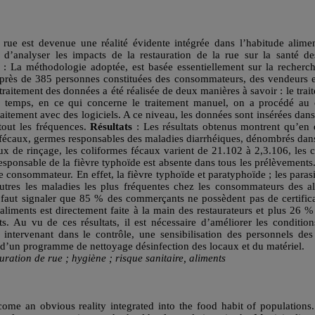
 rue est devenue une réalité évidente intégrée dans l’habitude alime
st d’analyser les impacts de la restauration de la rue sur la santé
: La méthodologie adoptée, est basée essentiellement sur la recherc
 auprès de 385 personnes constituées des consommateurs, des vendeurs e
 traitement des données a été réalisée de deux manières à savoir : le trai
er temps, en ce qui concerne le traitement manuel, on a procédé au
traitement avec des logiciels. A ce niveau, les données sont insérées dan
rtout les fréquences.
Résultats
: Les résultats obtenus montrent qu’en 
t fécaux, germes responsables des maladies diarrhéiques, dénombrés dans
x de rinçage, les coliformes fécaux varient de 21.102 à 2,3.106, les 
sponsable de la fièvre typhoïde est absente dans tous les prélèvements.
e consommateur. En effet, la fièvre typhoïde et paratyphoïde ; les parasit
e autres les maladies les plus fréquentes chez les consommateurs des
l faut signaler que 85 % des commerçants ne possèdent pas de certifi
aliments est directement faite à la main des restaurateurs et plus 26 % 
s. Au vu de ces résultats, il est nécessaire d’améliorer les conditi
s intervenant dans le contrôle, une sensibilisation des personnels de
d d’un programme de nettoyage désinfection des locaux et du matériel.
ration de rue ; hygiène ; risque sanitaire, aliments
come an obvious reality integrated into the food habit of populations