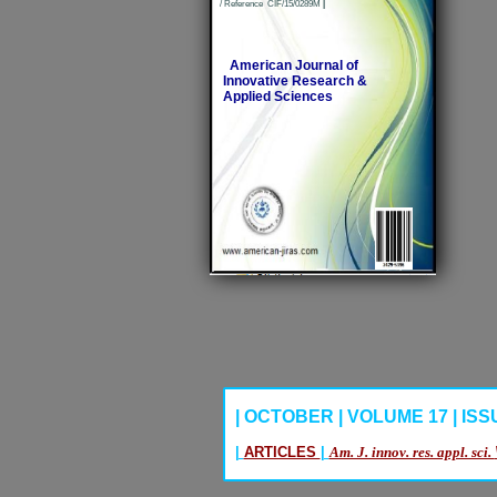
/ Reference CIF/15/0289M
|
American Journal of
Innovative Research &
Applied Sciences
| OCTOBER | VOLUME 17 | ISSUE
|
ARTICLES
|
Am. J. innov. res. appl. sci.