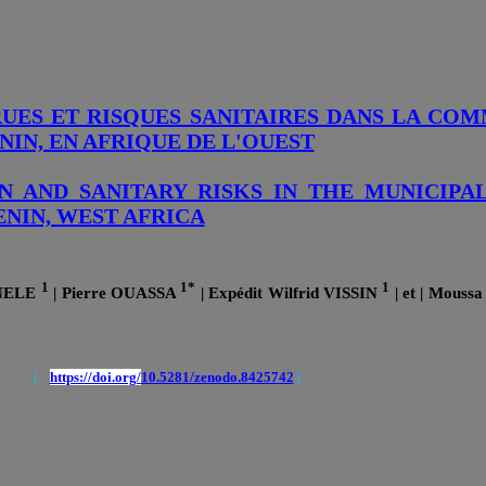
UES ET RISQUES SANITAIRES DANS LA CO
ENIN, EN AFRIQUE DE L'OUEST
N AND SANITARY RISKS IN THE MUNICIPA
ENIN, WEST AFRICA
1
1*
1
GNELE
| Pierre OUASSA
| Expédit Wilfrid VISSIN
| et | Mous
|
|
https://doi.org/
10.5281/zenodo.8425742
|