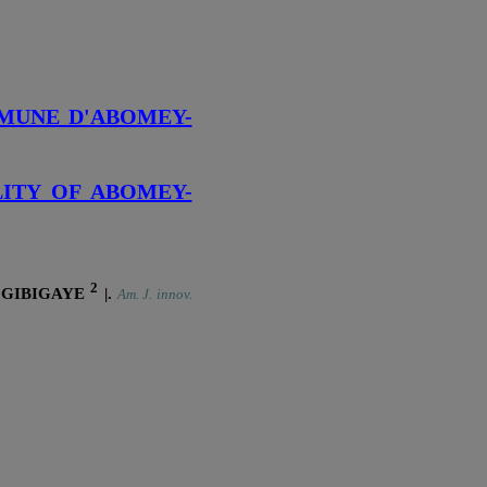
MMUNE D'ABOMEY-
LITY OF ABOMEY-
2
sa GIBIGAYE
|.
Am. J. innov.