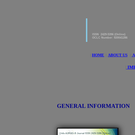
|
American Journal of 
Research & Applied S
ISSN 2429-5396 (Online)
OCLC Number: 920041286
|
HOME
||
ABOUT US
||
A
|
IMP
GENERAL INFORMATION
|
Info-AJIRAS-® Journal ISSN 2429-5396 (Online)