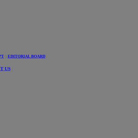
PT
||
EDITORIAL BOARD
|
T US
|