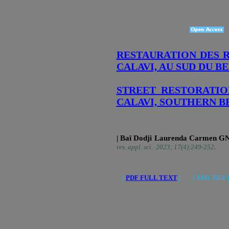
RESTAURATION DES R
CALAVI, AU SUD DU B
STREET RESTORATIO
CALAVI, SOUTHERN B
| Baï Dodji Laurenda Carmen 
.
res. appl. sci. 2023; 17(4):249-252
|
PDF FULL TEXT
| |
XML FILE