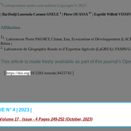
*
Correspondant author and authors Copyright © 2023:
1
1*
| Baï Dodji Laurenda Carmen GNELE
| Pierre OUASSA
| Expédit Wilfrid VISSI
Affiliation.
1
1.
Laboratoire Pierre PAGNEY, Climat, Eau, Ecosystème et Développement (LACE
Bénin |
2.
Laboratoire de Géographie Rurale et d’Expertise Agricole (LaGREA) | FASHS/UA
This article is made freely available as part of this journal's Op
|
|
https://doi.org/
10.5281/zenodo.8425742
 N° 4 | 2023 |
Volume 17, Issue - 4 Pages 249-252 (October, 2023)