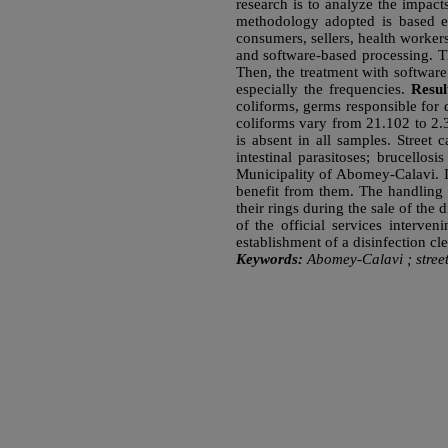
research is to analyze the impact
methodology adopted is based es
consumers, sellers, health worker
and software-based processing. Th
Then, the treatment with software f
especially the frequencies.
Resul
coliforms, germs responsible for d
coliforms vary from 21.102 to 2.3
is absent in all samples. Street
intestinal parasitoses; brucello
Municipality of Abomey-Calavi. I
benefit from them. The handling 
their rings during the sale of the 
of the official services interven
establishment of a disinfection c
Keywords:
Abomey-Calavi ; street 