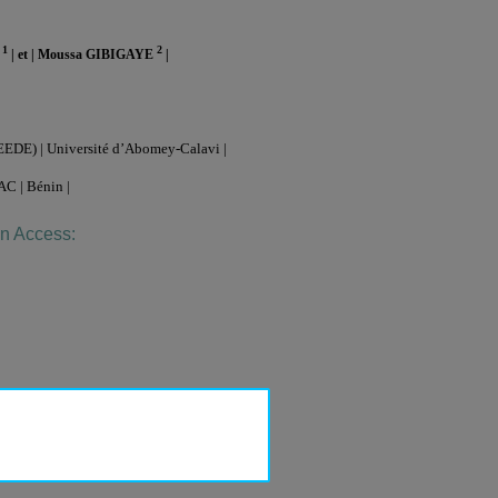
1
2
N
| et | Moussa GIBIGAYE
|
EDE) | Université d’Abomey-Calavi |
C | Bénin |
en Access: