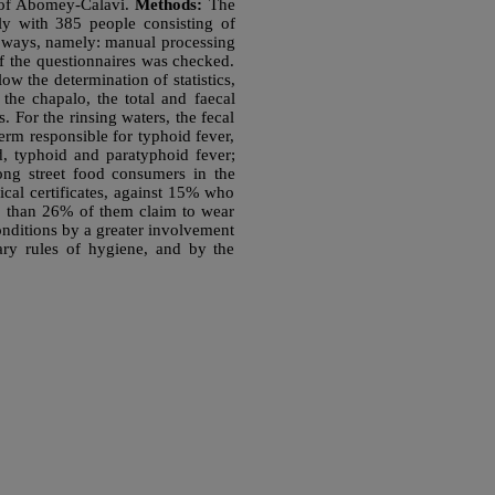
ty of Abomey-Calavi.
Methods:
The
ly with 385 people consisting of
wo ways, namely: manual processing
of the questionnaires was checked.
low the determination of statistics,
the chapalo, the total and faecal
. For the rinsing waters, the fecal
erm responsible for typhoid fever,
d, typhoid and paratyphoid fever;
mong street food consumers in the
cal certificates, against 15% who
re than 26% of them claim to wear
 conditions by a greater involvement
ntary rules of hygiene, and by the