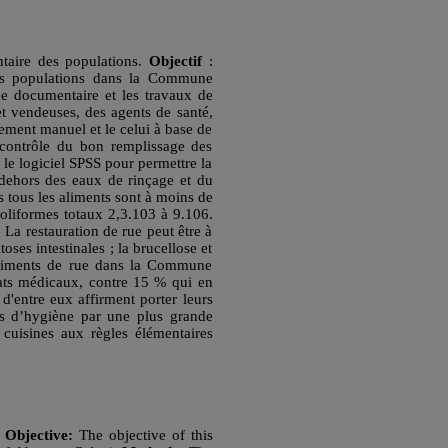
ntaire des populations.
Objectif
:
 des populations dans la Commune
he documentaire et les travaux de
t vendeuses, des agents de santé,
tement manuel et le celui à base de
 contrôle du bon remplissage des
s le logiciel SPSS pour permettre la
dehors des eaux de rinçage et du
 tous les aliments sont à moins de
coliformes totaux 2,3.103 à 9.106.
 La restauration de rue peut être à
oses intestinales ; la brucellose et
 aliments de rue dans la Commune
cats médicaux, contre 15 % qui en
d'entre eux affirment porter leurs
ons d’hygiène par une plus grande
s cuisines aux règles élémentaires
.
Objective:
The objective of this