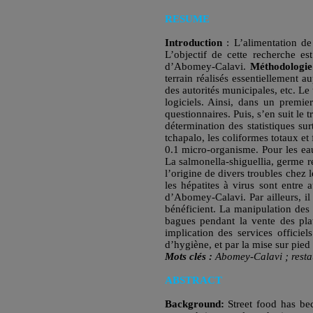
RESUME
Introduction
: L’alimentation de
L’objectif de cette recherche e
d’Abomey-Calavi.
Méthodologie
terrain réalisés essentiellement
des autorités municipales, etc. Le
logiciels. Ainsi, dans un premi
questionnaires. Puis, s’en suit le 
détermination des statistiques su
tchapalo, les coliformes totaux e
0.1 micro-organisme. Pour les eau
La salmonella-shiguellia, germe re
l’origine de divers troubles chez l
les hépatites à virus sont entr
d’Abomey-Calavi. Par ailleurs, i
bénéficient. La manipulation des 
bagues pendant la vente des plat
implication des services officiel
d’hygiène, et par la mise sur pie
Mots clés :
Abomey-Calavi ; restau
ABSTRACT
Background:
Street food has be