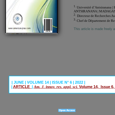
1.
Université d’Antsiranana | 
ANTSIRANANA | MADAGAS
2.
Directeur de Recherches A
3.
Chef de Département de Re
This article is made freely 
| JUNE | VOLUME 14 | ISSUE N° 6 | 2022 |
|
ARTICLE
|
Volume 14, Issue 6,
Am. J. innov. res. appl. sci.