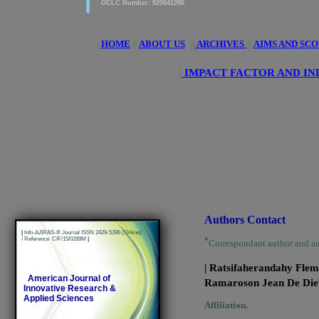
OCLC Number: 920041286
|
HOME
||
ABOUT US
||
ARCHIVES
||
AIMS AND SCO
|
IMPACT FACTOR AND IN
Authors Contact
|
Info-AJIRAS-® Journal ISSN 2429-5396 (Online)
/ Reference CIF/15/0289M
|
*
Correspondant author and a
| Ratsifaherandahy Fle
American Journal of
Ramaroson Jean De Di
Innovative Research &
Applied Sciences
Affiliation.