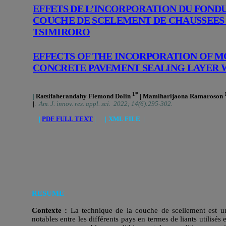
EFFETS DE L’INCORPORATION DU FONDU
COUCHE DE SCELEMENT DE CHAUSSEES 
TSIMIRORO
EFFECTS OF THE INCORPORATION OF M
CONCRETE PAVEMENT SEALING LAYER 
1*
|
Ratsifaherandahy Flemond Dolin
| Mamiharijaona Ramaroson
|
.
Am. J. innov. res. appl. sci. 2022; 14(6):295-302.
|
PDF FULL TEXT
| |
XML FILE |
RESUME
Contexte :
La technique de la couche de scellement est une
notables entre les différents pays en termes de liants utilis