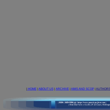
|
HOME
|
ABOUT US
|
ARCHIVE
|
AIMS AND SCOP
|
AUTHOR
|
ISSN: 2429-5396 (e)
| https://www.american-jiras.com
|
|
Web Site Form: v 0.1.05
|
JF 22 Cours, Wellingto