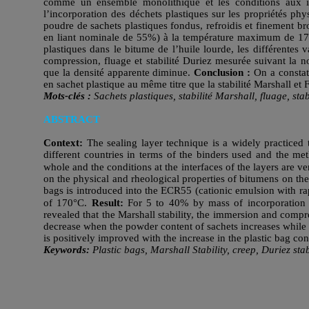
comme un ensemble monolithique et les conditions aux in
l’incorporation des déchets plastiques sur les propriétés ph
poudre de sachets plastiques fondus, refroidis et finement b
en liant nominale de 55%) à la température maximum de 17
plastiques dans le bitume de l’huile lourde, les différentes v
compression, fluage et stabilité Duriez mesurée suivant l
que la densité apparente diminue.
Conclusion :
On a constaté
en sachet plastique au même titre que la stabilité Marshall et
Mots-clés :
Sachets plastiques, stabilité Marshall, fluage, st
ABSTRACT
Context:
The sealing layer technique is a widely practiced 
different countries in terms of the binders used and the m
whole and the conditions at the interfaces of the layers are ve
on the physical and rheological properties of bitumens on the
bags is introduced into the ECR55 (cationic emulsion with r
of 170°C.
Result:
For 5 to 40% by mass of incorporation of
revealed that the Marshall stability, the immersion and comp
decrease when the powder content of sachets increases while 
is positively improved with the increase in the plastic bag cont
Keywords:
Plastic bags, Marshall Stability, creep, Duriez st