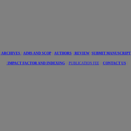
tive
s
|
ARCHIVES
||
AIMS AND SCOP
||
AUTHORS
||
REVIEW
||
SUBMIT MANUSCRIPT
|
IMPACT FACTOR AND INDEXING
| |
PUBLICATION FEE
|
|
CONTACT US
|