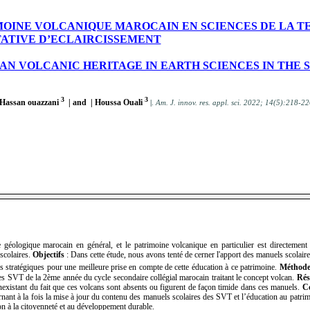
MOINE VOLCANIQUE MAROCAIN EN SCIENCES DE LA T
TATIVE D’ECLAIRCISSEMENT
N VOLCANIC HERITAGE IN EARTH SCIENCES IN THE
3
3
 Hassan ouazzani
| and | Houssa Ouali
|
.
Am. J. innov. res. appl. sci. 2022; 14(5):218-22
 géologique marocain en général, et le patrimoine volcanique en particulier est directement 
scolaires.
Objectifs
: Dans cette étude, nous avons tenté de cerner l'apport des manuels scolair
s stratégiques pour une meilleure prise en compte de cette éducation à ce patrimoine.
Méthode
es SVT de la 2ème année du cycle secondaire collégial marocain traitant le concept volcan.
Rés
nexistant du fait que ces volcans sont absents ou figurent de façon timide dans ces manuels.
C
nt à la fois la mise à jour du contenu des manuels scolaires des SVT et l’éducation au patrim
on à la citoyenneté et au développement durable.