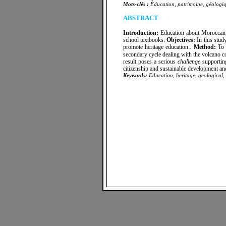
Mots-clés :
Éducation, patrimoine, géologiqu
Double click to edit
ABSTRACT
Introduction:
Education about Moroccan ge
school textbooks.
Objectives:
In this stud
promote heritage education
Method:
To 
.
secondary cycle dealing with the volcano c
result
poses a serious
challenge
supporting
citizenship and sustainable development and c
Keywords:
Education, heritage, geological, 