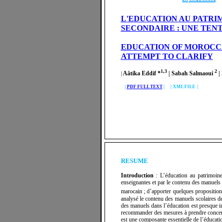
L'EDUCATION AU PATRI
SECONDAIRE : UNE TEN
EDUCATION OF
MOROCCA
ATTEMPT TO CLARIFY
1,3
2
Aâtika Eddif *
| Sabah Salmaoui
|
|
|
PDF FULL TEXT
| |
XML FILE |
RESUME
Introduction
:
L’éducation au patrimoine
enseignantes et par le contenu des manuels 
marocain ; d’apporter quelques proposition
analysé le contenu des manuels scolaires d
des manuels dans l’éducation est presque i
recommander des mesures à prendre concerna
est une composante essentielle de l’éducati