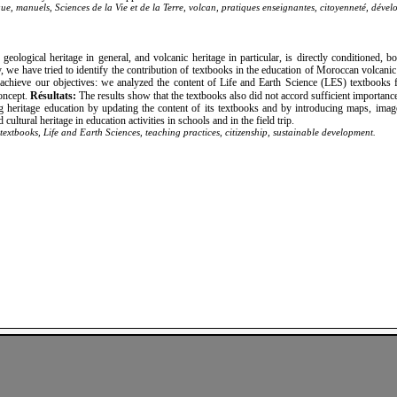
e, manuels, Sciences de la Vie et de la Terre, volcan, pratiques enseignantes, citoyenneté, déve
ological heritage in general, and volcanic heritage in particular, is directly conditioned, bo
y, we have tried to identify the contribution of textbooks in the education of Moroccan volcani
achieve our objectives: we analyzed the content of Life and Earth Science (LES) textbooks
oncept.
Résultats:
The results show that the textbooks also did not accord sufficient importance
 heritage education by updating the content of its textbooks and by introducing maps, imag
ultural heritage in education activities in schools and in the field trip.
textbooks, Life and Earth Sciences, teaching practices, citizenship, sustainable development.