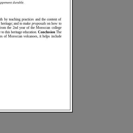
loppement durable.
th by teaching practices and the content of
c heritage; and to make
proposals
on how to
 from the 2nd year of the Moroccan college
 to this heritage education.
Conclusion
The
es of Moroccan volcanoes, it helps include