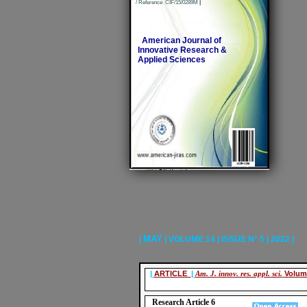
/ Reference CIF/15/0289M
|
American Journal of
Innovative Research &
Applied Sciences
MAY
|
| VOLUME 14 | ISSUE N° 5 | 2022 |
|
ARTICLE
|
Am. J. innov. res. appl. sci.
Volume
Research Article 6