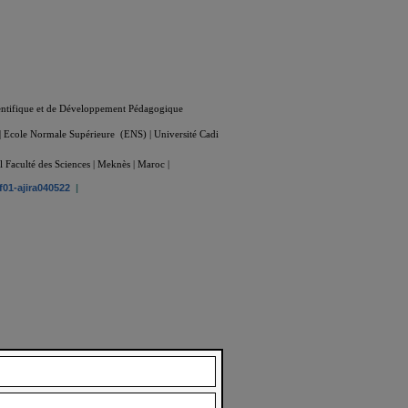
ientifique et de Développement Pédagogique
| Ecole Normale Supérieure (ENS) | Université Cadi
aculté des Sciences | Meknès | Maroc |
01-ajira040522
|