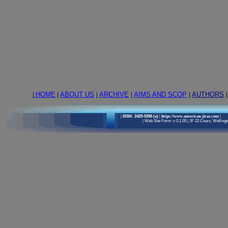
|
HOME
|
ABOUT US
|
ARCHIVE
|
AIMS AND SCOP
|
AUTHORS
|
|
ISSN: 2429-5396 (e)
| https://www.american-jiras.com
|
|
Web Site Form: v 0.1.05
|
JF 22 Cours, Wellingto