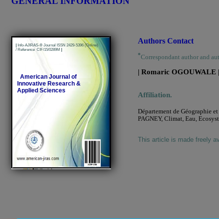
GENERAL INFORMATION
Authors Contact
|
Info-AJIRAS-® Journal ISSN 2429-5396 (Online)
/ Reference CIF/15/0289M
|
*
Correspondant author and au
| Romaric OGOUWALE 
American Journal of
Innovative Research &
Applied Sciences
Affiliation.
Département de Géographie et 
PAGNEY, Climat, Eau, Ecosyst
This article is made freely a