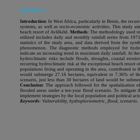
ABSTRACT
Introduction
: In West Africa, particularly in Benin, the recu
systems, as well as socio-economic activities. This study ai
beach resort of Avlékété.
Methods
: The methodology used rev
utilized includes daily and monthly rainfall series from 19
statistics of the study area, and data derived from the synt
phenomenon. The diagnostic methods employed for hydroplu
indicate an increasing trend in maximum daily rainfall. At th
hydroclimatic risks include floods, droughts, coastal eros
recurring hydroclimatic risk at the exceptional beach resort o
populations living and operating in the area, contributed to
would submerge 27.16 hectares, equivalent to 7.36% of the t
scenario, just less than 30 hectares of land would be subm
Conclusion
: The approach followed for the spatialization o
flooded areas under a ten-year flood scenario. To mitigate the
implement strategies by the local population and political acto
Keywords
: Vulnerability, hydropluviometric, flood, scenario.