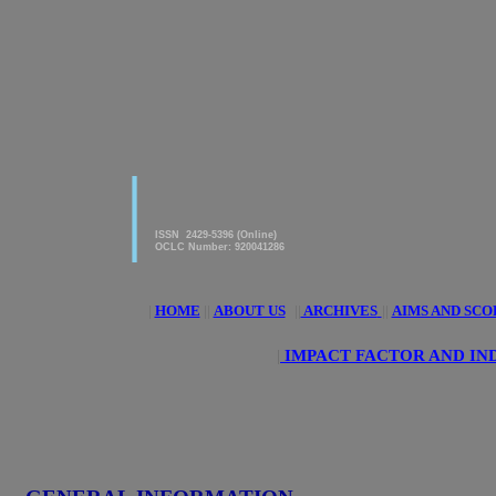
|
American Journal of innovative
Research & Applied Sciences
ISSN 2429-5396 (Online)
OCLC Number: 920041286
|
HOME
||
ABOUT US
||
ARCHIVES
||
AIMS AND SCO
|
IMPACT FACTOR AND IN