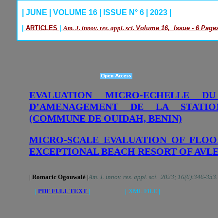
| JUNE | VOLUME 16 | ISSUE N° 6 | 2023 |
|
ARTICLES
|
Am. J. innov. res. appl. sci.
Volume 16, Issue - 6 Pages
EVALUATION MICRO-ECHELLE D
D’AMENAGEMENT DE LA STATION
(COMMUNE DE OUIDAH, BENIN)
MICRO-SCALE EVALUATION OF FLOO
EXCEPTIONAL BEACH RESORT OF AVL
| Romaric Ogouwalé |
Am. J. innov. res. appl. sci. 2023; 16(6):346-353.
|
PDF FULL TEXT
| |
XML FILE
|