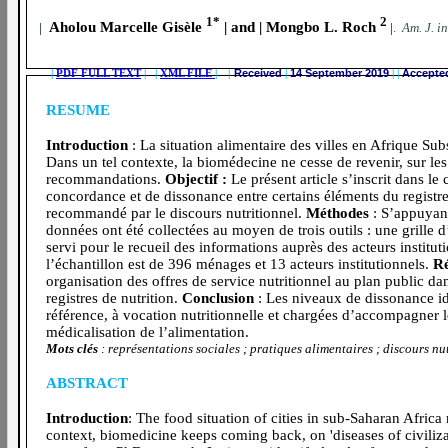
1*
2
Aholou Marcelle Gisèle
| and | Mongbo L. Roch
|
|
.
A
m. J. i
|
PDF FULL TEXT
| |
XML FILE
|
|
Received
|
14 September 2019
|
|
Accepte
RESUME
Introduction
: La situation alimentaire des villes en Afrique S
Dans un tel contexte, la biomédecine ne cesse de revenir, sur les 
recommandations.
Objectif :
Le présent article s’inscrit dans le
concordance et de dissonance entre certains éléments du registre 
recommandé par le discours nutritionnel.
Méthodes
: S’appuyant
données ont été collectées au moyen de trois outils : une grille
servi pour le recueil des informations auprès des acteurs instituti
l’échantillon est de 396 ménages et 13 acteurs institutionnels.
Ré
organisation des offres de service nutritionnel au plan public d
registres de nutrition.
Conclusion
: Les niveaux de dissonance ide
référence, à vocation nutritionnelle et chargées d’accompagner l
médicalisation de l’alimentation.
Mots clés
: représentations sociales ; pratiques alimentaires ; discours nut
ABSTRACT
Introduction
: The food situation of cities in sub-Saharan Africa
context, biomedicine keeps coming back, on 'diseases of civiliz