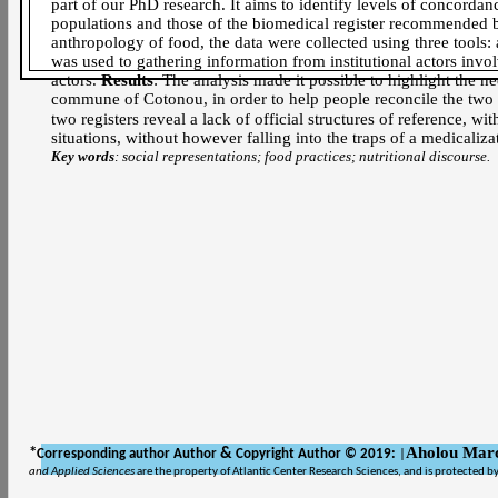
part of our PhD research. It aims to identify levels of concorda
populations and those of the biomedical register recommended b
anthropology of food, the data were collected using three tools:
was used to gathering information from institutional actors invol
actors.
Results
: The analysis made it possible to highlight the ne
commune of Cotonou, in order to help people reconcile the two n
two registers reveal a lack of official structures of reference, 
situations, without however falling into the traps of a medicaliza
Key words
: social representations; food practices; nutritional discourse.
Aholou Marc
*
&
Corresponding author Author
Copyright Author © 2019:
|
and Applied Sciences
are the property of Atlantic Center Research Sciences, and is protected b