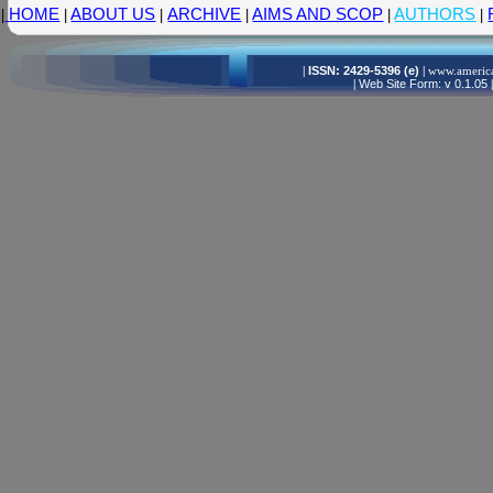
HOME
ABOUT US
ARCHIVE
AIMS AND SCOP
AUTHORS
|
|
|
|
|
|
|
ISSN: 2429-5396 (e)
|
www.america
|
Web Site Form: v 0.1.05