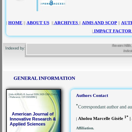
|
HOME
||
ABOUT US
||
ARCHIVES
||
AIMS AND SCOP
||
AUT
|
IMPACT FACTOR
ResearchBib, Goo
Indexed by:
Indexing
GENERAL INFORMATION
|
Info-AJIRAS-® Journal ISSN 2429-5396 (Online)
Authors Contact
/ Reference CIF/15/0289M
|
*
Correspondant author and au
American Journal of
1*
Aholou Marcelle Gisèle
|
Innovative Research &
|
Applied Sciences
Affiliation.