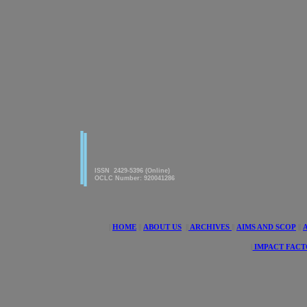
|
|
American Journal of innovative
Research & Applied Sciences
ISSN 2429-5396 (Online)
OCLC Number: 920041286
|
HOME
||
ABOUT US
||
ARCHIVES
||
AIMS AND SCOP
||
|
IMPACT FACT