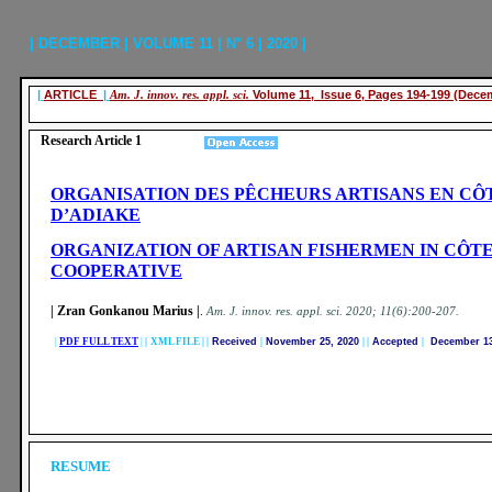
| DECEMBER | VOLUME 11 | N° 6 | 2020 |
|
ARTICLE
|
Am. J. innov. res. appl. sci.
Volume 11, Issue 6, Pages 194-199 (Dece
Research Article 1
ORGANISATION DES PÊCHEURS ARTISANS EN CÔT
D’ADIAKE
ORGANIZATION OF ARTISAN FISHERMEN IN CÔTE
COOPERATIVE
| Zran Gonkanou Marius
|
.
A
m. J. innov. res. appl. sci.
2020; 11(6):200-207.
|
PDF FULL TEXT
|
|
XML FILE | |
Received
|
November 25, 2020
|
|
Accepted
|
December 13
RESUME