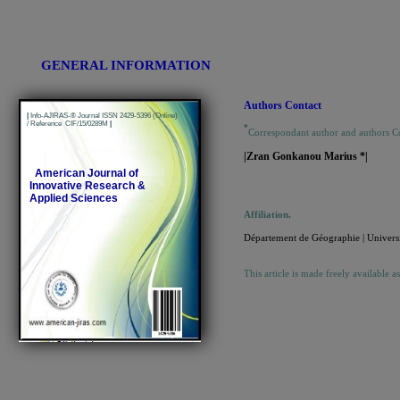
GENERAL INFORMATION
Authors Contact
|
Info-AJIRAS-® Journal ISSN 2429-5396 (Online)
/ Reference CIF/15/0289M
|
*
Correspondant author and authors C
|Zran Gonkanou Marius *|
American Journal of
Innovative Research &
Applied Sciences
Affiliation.
Département de Géographie | Universi
This article is made freely available a