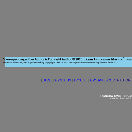
*
Zran Gonkanou Marius
*
&
Corresponding author Author
Copyright Author © 2020:|
|
.
All 
Research Sciences, and is protected by copyright laws CC-BY
:
. See
http://creativecommons.org/licenses/by-nc/4.0/.
|
HOME
|
ABOUT US
|
ARCHIVE
|
AIMS AND SCOP
|
AUTHOR
|
ISSN: 2429-5396 (e)
|
www.ame
|
Web Site Form: v 0.1