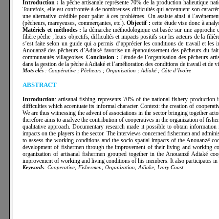
Introduction :
la pêche artisanale représente 70% de la production halieutique nat
Toutefois, elle est confrontée à de nombreuses difficultés qui accentuent son caractè
une alternative crédible pour palier à ces problèmes. On assiste ainsi à l’avènement
(pêcheurs, mareyeuses, commerçantes, etc.).
Objectif :
cette étude vise donc à analy
Matériels
et méthodes :
la démarche méthodologique est basée sur une approche qual
filière pêche ; leurs objectifs, difficultés et impacts positifs sur les acteurs de la fil
s’est faite selon un guide qui a permis d’apprécier les conditions de travail et le
Anouanzê des pêcheurs d’Adiaké favorise un épanouissement des pêcheurs du fait de 
communautés villageoises.
Conclusion :
l’étude de l’organisation des pêcheurs art
dans la gestion de la pêche à Adiaké et l’amélioration des conditions de travail et de
Mots clés
: Coopérative ; Pêcheurs ; Organisation ; Adiaké ; Côte d’Ivoire
ABSTRACT
Introduction
: artisanal fishing represents 70% of the national fishery productio
difficulties which accentuate its informal character. Context: the creation of cooperat
We are thus witnessing the advent of associations in the sector bringing together acto
therefore aims to analyze the contribution of cooperatives in the organization of fis
qualitative approach. Documentary research made it possible to obtain information rel
impacts on the players in the sector. The interviews concerned fishermen and adminis
to assess the working conditions and the socio-spatial impacts of the Anouanzê co
development of fishermen through the improvement of their living and working cond
organization of artisanal fishermen grouped together in the Anouanzê Adiaké coop
improvement of working and living conditions of his members. It also participates in t
Keywords
: Cooperative; Fishermen; Organization; Adiake; Ivory Coast