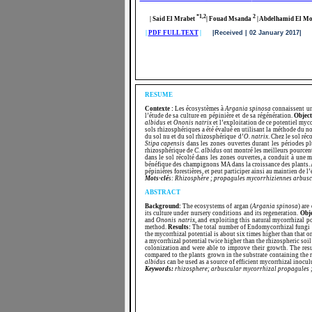
*1,2
2
| Said El Mrabet
| Fouad Msanda
| Abdelhamid El M
|
PDF FULL TEXT
|
|Received | 02 January 20
RESUME
Contexte :
Les écosystèmes à
Argania spinosa
connaissent une
l’étude de sa culture en pépinière et de sa régénération.
Object
albidus
et
Ononis natrix
et l’exploitation de ce potentiel myc
sols rhizosphériques a été évalué en utilisant la méthode du n
du sol nu et du sol rhizosphérique d’
O. natrix
. Chez le sol réc
Stipa capensis
dans les zones ouvertes durant les périodes pl
rhizosphérique de
C. albidus
ont montré les meilleurs pourcen
dans le sol récolté dans les zones ouvertes
,
a conduit à une m
bénéfique des champignons MA dans la croissance des plants. A
pépinières forestières, et peut participer ainsi au maintien de l
Mots-clé
s: Rhizosphère ; propagules mycorrhiziennes arbuscul
ABSTRACT
Background:
The ecosystems of argan (
Argania spinosa
) are
its culture under nursery conditions and its regeneration.
Obje
and
Ononis natrix,
and exploiting this natural mycorrhizal po
method.
Results:
The total number of Endomycorrhizal fungi s
the mycorrhizal potential is about six times higher than that o
a mycorrhizal potential twice higher than the rhizospheric soil
colonization and were able to improve their growth. The resu
compared to the plants grown in the substrate containing the 
albidus
can be used as a source of efficient mycorrhizal inoc
Keywords:
rhizosphere; arbuscular mycorrhizal propagules ; 