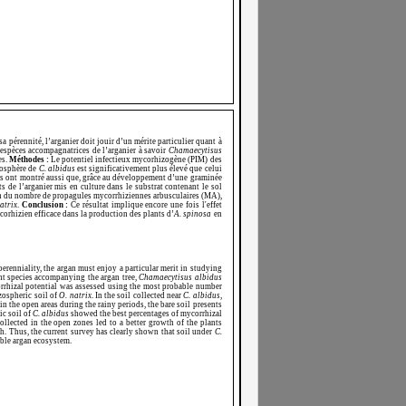
 pérennité, l’arganier doit jouir d’un mérite particulier quant à
 espèces accompagnatrices de l’arganier à savoir
Chamaecytisus
es.
Méthodes :
Le potentiel infectieux mycorhizogène (PIM) des
zosphère de
C. albidus
est significativement plus élevé que celui
ats ont montré aussi que, grâce au développement d’une graminée
nts de l’arganier mis en culture dans le substrat contenant le sol
ion du nombre de propagules mycorrhiziennes arbusculaires (MA),
atrix
.
Conclusion :
Ce résultat implique encore une fois l'effet
orhizien efficace dans la production des plants d’
A. spinosa
en
erenniality, the argan must enjoy a particular merit in studying
ant species accompanying the argan tree,
Chamaecytisus albidus
rhizal potential was assessed using the most probable number
izospheric soil of
O. natrix
. In the soil collected near
C. albidus
,
in the open areas during the rainy periods, the bare soil presents
ic soil of
C. albidus
showed the best percentages of mycorrhizal
llected in the open zones led to a better growth of the plants
th. Thus, the current survey has clearly shown that soil under
C.
able argan ecosystem.