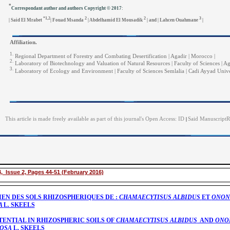
*
Correspondant author and authors Copyright © 2017
:
*1,2
2
2
3
| Said El Mrabet
| Fouad Msanda
| Abdelhamid El Mousadik
| and | Lahcen Ouahmane
|
Affiliation.
1.
Regional Department of Forestry and Combating Desertification | Agadir | Morocco |
2.
Laboratory of Biotechnology and Valuation of Natural Resources | Faculty of Sciences | Ag
3.
Laboratory of Ecology and Environment | Faculty of Sciences Semlalia | Cadi Ayyad Unive
This article is made freely available as part of this journal's Open Access: ID
Said ManuscriptR
|
, Issue 2, Pages 44-51 (February 2016)
EN DES SOLS RHIZOSPHERIQUES DE :
CHAMAECYTISUS ALBIDUS
ET
ONON
A
L. SKEELS
ENTIAL IN RHIZOSPHERIC SOILS OF
CHAMAECYTISUS ALBIDUS
AND
ONON
NOSA
L. SKEELS