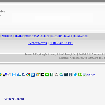
tive
s
||
AUTHORS
||
REVIEW
||
SUBMIT MANUSCRIPT
||
EDITORIAL BOARD
||
CONTACT US
|
PUBLICATION FEE
|
IMPACT FACTOR
| |
|
ResearchBib, Google Scholar, SIS database, i.f.s.i.j, Scribd, IISJ, Eurasian Scientif
Sesearch, AcademicKeays, CiteSeerX, UDL Librar
Authors Contact