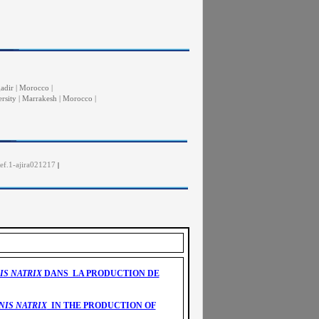
adir | Morocco |
rsity | Marrakesh | Morocco |
ef.1-ajira021217
|
IS NATRIX
DANS LA PRODUCTION DE
IS NATRIX
IN THE PRODUCTION OF