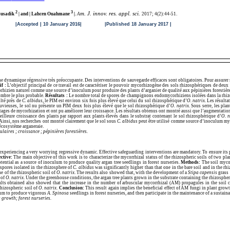
2
3
m. J. innov. res. appl. sci.
ousadik
| and | Lahcen Ouahmane
|
.
A
2017; 4(2):44-51
.
17| |Accepted | 10 January 2016| |Published 18 January 2017 |
 dynamique régressive très préoccupante. Des interventions de sauvegarde efficaces sont obligatoires. Pour assurer sa
if :
L’objectif principal de ce travail est de caractériser le pouvoir mycorhizogène des sols rhizosphériques de deux
orhizien naturel comme une source d’inoculum pour produire des plants d’arganier de qualité aux pépinières forestièr
ombre le plus probable.
Résultats :
Le nombre total de spores de champignons endomycorhiziens isolées dans la rhi
olté près de
C. albidus,
le PIM est environ six fois plus élevé que celui du sol rhizosphérique d’
O. natrix
. Les résult
uvieuses, le sol nu présente un PIM deux fois plus élevé que le sol rhizosphérique d’
O. natrix
. Sous serre, les pla
tages de mycorhization et ont pu améliorer leur croissance. Les résultats obtenus ont montré aussi que l’augmentat
eilleure croissance des plants par rapport aux plants élevés dans le substrat contenant le sol rhizosphérique d’
O. n
insi, nos recherches ont montré clairement que le sol sous
C. albidus
peut être utilisé comme source d’inoculum myc
’écosystème arganeraie.
aires ; croissance ; pépinières forestières.
 experiencing
a very worrying regressive dynamic. Effective safeguarding interventions are mandatory. To ensure its p
ctive:
The main objective of this work is to characterize the mycorrhizal status of the rhizospheric soils of two pl
tential as a source of inoculum to produce quality argan tree seedlings in forest nurseries.
Methods:
The soil mycor
pores isolated in the rhizosphere of
C. albidus
was significantly higher than that one in the bare soil and in the rh
ne of the rhizospheric soil of
O. natrix
. The results also showed that, with the development of a
Stipa capensis
grass 
 of
O. natrix
. Under the greenhouse conditions, the argan tree plants grown in the substrate containing the rhizospher
lts obtained also showed that the increase in the number of arbuscular mycorrhizal (AM) propagules in the soil co
rhizospheric soil of
O. natrix
.
Conclusion:
This result again implies the beneficial effect of AM fungi in plant grow
ulum to produce vigorous
A. Spinosa
seedlings in forest nurseries, and then participate in the maintenance of a sustain
growth; forest nurseries.