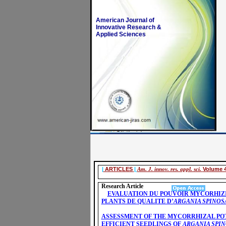
American Journal of
Innovative Research &
Applied Sciences
|
ARTICLES
|
Am. J. innov. res. appl. sci.
Volume 4
Research Article
EVALUATION DU POUVOIR MYCORHIZI
PLANTS DE QUALITE D’
ARGANIA SPINOS
ASSESSMENT OF THE MYCORRHIZAL POT
EFFICIENT SEEDLINGS OF
ARGANIA SPI