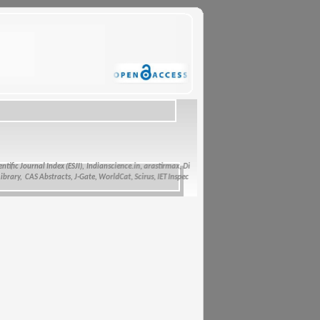
ic Journal Index (ESJI),
Indianscience.in, arastirmax, Directory of Research Journals Indexing, Pak
y, CAS Abstracts, J-Gate, WorldCat, Scirus, IET Inspec Direct, and getCited