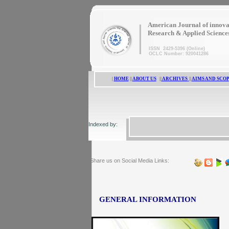
|
American Journal of innova
Research & Applied Science
ISSN 2429-5396 (Online)
OCLC Number: 920041286
|
HOME
||
ABOUT US
||
ARCHIVES
||
AIMS AND SCOP
Indexed by:
Share us on Social Media Links:
GENERAL INFORMATION