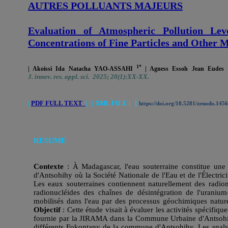
AUTRES POLLUANTS MAJEURS
Evaluation of Atmospheric Pollution Lev
Concentrations of Fine Particles and Other M
1*
| Akoissi Ida Natacha YAO-ASSAHI
| Agness Essoh Jean Eude
J. innov. res. appl. sci. 2025; 20(1):XX-XX.
|
PDF FULL TEXT
|
|
XML FILE |
|
https://doi.org/10.5281/zenodo.1
RESUME
Contexte
: À Madagascar, l'eau souterraine constitue une
d'Antsohihy où la Société Nationale de l'Eau et de l'Électr
Les eaux souterraines contiennent naturellement des radio
radionucléides des chaînes de désintégration de l'urani
mobilisés dans l'eau par des processus géochimiques naturel
Objectif
: Cette étude visait à évaluer les activités spécifiq
fournie par la JIRAMA dans la Commune Urbaine d'Antsoh
différents Fokontany de la commune d'Antsohihy. Les analys