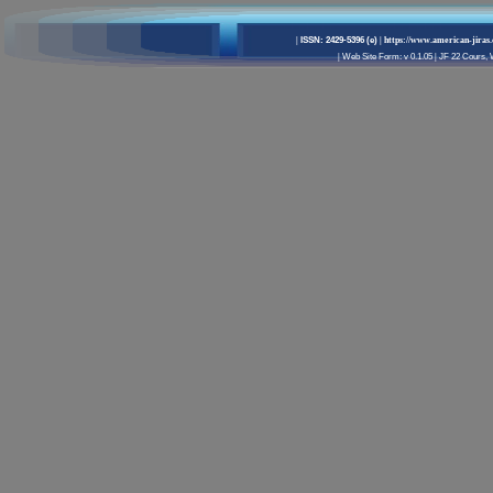
|
ISSN: 2429-5396 (e)
| https://www.american-jiras
|
Web Site Form: v 0.1.05
|
JF 22 Cours, W