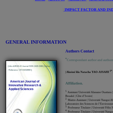
|
IMPACT FACTOR AND IN
GENERAL INFORMATION
Authors Contact
*
Correspondant author and author
|
Info-AJIRAS-® Journal ISSN 2429-5396 (Online)
/ Reference CIF/15/0289M
|
1*
| Akoissi Ida Natacha YAO-ASSAHI
American Journal of
Affiliation.
Innovative Research &
Applied Sciences
1.
Assistant Université Alassane Ouattara
Bouaké | Côte d’Ivoire|
2.
Maitre-Assistant | Université Nangui 
Laboratoire des Sciences de l’Environne
3.
Professeur Titulaire | Université Féli
4.
Professeur Titulaire | Université Nang