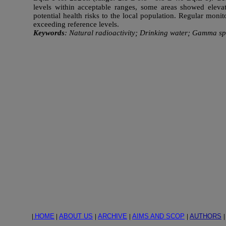
levels within acceptable ranges, some areas showed elevat
potential health risks to the local population. Regular mon
exceeding reference levels.
Keywords
: Natural radioactivity; Drinking water; Gamma sp
|
HOME
|
ABOUT US
|
ARCHIVE
|
AIMS AND SCOP
|
AUTHORS
|