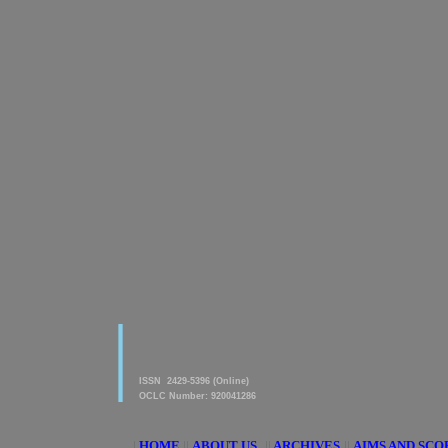
|
American Journal of innovative
Research & Applied Sciences
ISSN 2429-5396 (Online)
OCLC Number: 920041286
|
HOME
||
ABOUT US
||
ARCHIVES
||
AIMS AND SCO