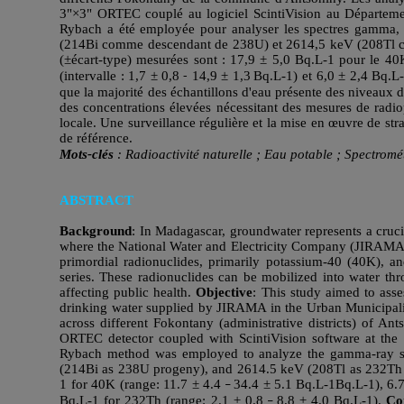
3"×3" ORTEC couplé au logiciel ScintiVision au Départem
Rybach a été employée pour analyser les spectres gamma, e
(214Bi comme descendant de 238U) et 2614,5 keV (208Tl
(±écart-type) mesurées sont : 17,9 ± 5,0 Bq.L-1 pour le 40K
(intervalle : 1,7 ± 0,8
14,9 ± 1,3
Bq.L-1) et 6,0 ± 2,4 Bq.L-
-
que la majorité des échantillons d'eau présente des niveaux de
des concentrations élevées nécessitant des mesures de radiop
locale. Une surveillance régulière et la mise en œuvre de st
de référence.
Mots-clés
: Radioactivité naturelle ; Eau potable ; Spectrom
ABSTRACT
Background
: In Madagascar, groundwater represents a cruci
where the National Water and Electricity Company (JIRAMA) 
primordial radionuclides, primarily potassium-40 (40K),
series. These radionuclides can be mobilized into water thr
affecting public health.
Objective
: This study aimed to asse
drinking water supplied by JIRAMA in the Urban Municipal
across different Fokontany (administrative districts) of 
ORTEC detector coupled with ScintiVision software at th
Rybach method was employed to analyze the gamma-ray spe
(214Bi as 238U progeny), and 2614.5 keV (208Tl as 232Th
1 for 40K (range: 11.7 ± 4.4
34.4 ± 5.1
Bq.L-1Bq.L-1), 6.7
–
Bq.L-1 for 232Th (range: 2.1 ± 0.8
8.8 ± 4.0
Bq.L-1).
Co
–