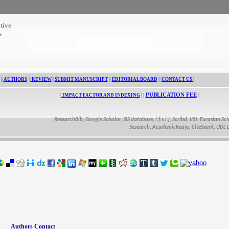
tive
s
||
AUTHORS
||
REVIEW
||
SUBMIT MANUSCRIPT
||
EDITORIAL BOARD
||
CONTACT US
|
PUBLICATION FEE
|
IMPACT FACTOR AND INDEXING
| |
|
ResearchBib, Google Scholar, SIS database, i.f.s.i.j, Scribd, IISJ, Eurasian Scientif
Sesearch, AcademicKeays, CiteSeerX, UDL Librar
Authors Contact