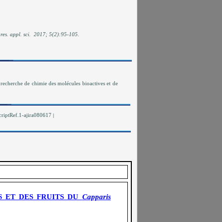
 res. appl. sci. 2017; 5(2):95-105.
 recherche de chimie des molécules bioactives et de
iptRef.1-ajira080617
|
S ET DES FRUITS DU
Capparis