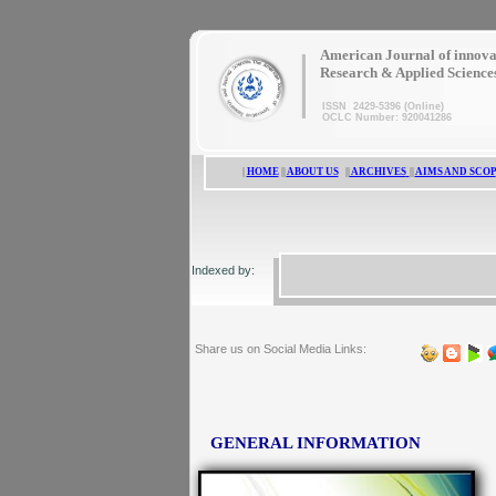
|
American Journal of innova
Research & Applied Science
ISSN 2429-5396 (Online)
OCLC Number: 920041286
|
HOME
||
ABOUT US
||
ARCHIVES
||
AIMS AND SCOP
Indexed by:
Share us on Social Media Links:
GENERAL INFORMATION