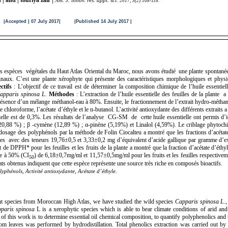
.
A
2017; 5(2):108-118
.
|Accepted | 07 July 2017| |Published 14 July 2017 |
des espèces végétales du Haut Atlas Oriental du Maroc, nous avons étudié une plante spontané
inaux. C’est une plante xérophyte qui présente des caractéristiques morphologiques et physio
ctifs
: L’objectif de ce travail est de déterminer la composition chimique de l’huile essentie
apparis spinosa L.
Méthodes
: L’extraction de l’huile essentielle des feuilles de la plante a 
présence d’un mélange méthanol-eau à 80%. Ensuite, le fractionnement de l’extrait hydro-méthan
le chloroforme, l’acétate d’éthyle et le n-butanol. L’activité antioxydante des différents extraits
elle est de 0,3%. Les résultats de l’analyse CG-SM de cette huile essentielle ont permis d’id
(20,88 %) ;
β -cym
ène (12,89 %) ;
α-pin
ène (5,19%) et Linalol (4,59%). Le criblage phytochim
 dosage des polyphénols par la méthode de Folin Ciocalteu a montré que les fractions d’acétat
s avec des teneurs 19,76±0,5 et 3,33±0,2 mg d’équivalent d’acide gallique par gramme d’extrai
 de DPPH* pour les feuilles et les fruits de la plante a montré que la fraction d’acétate d’éthy
ice à 50% (CI
) de 6,18±0,7mg/ml et 11,57±0,5mg/ml pour les fruits et les feuilles respective
50
ats obtenus indiquent que cette espèce représente une source très riche en composés bioactifs.
olyphénols, Activité antioxydante, Acétate d’éthyle.
lant species from Moroccan High Atlas, we have studied the wild species
Capparis spinosa L.
,
paris spinosa
L is a xerophytic species which is able to bear climate conditions of arid an
 of this work is to determine essential oil chemical composition, to quantify polyphenolics and 
from leaves was performed by hydrodistillation. Total phenolics extraction was carried out 