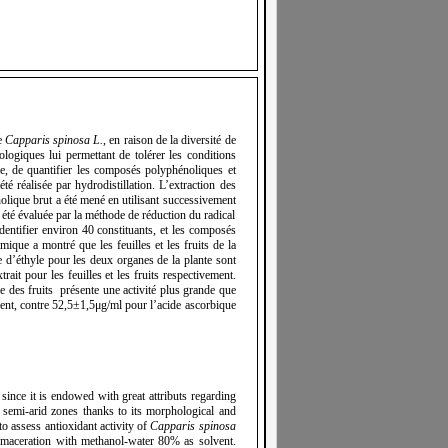
e
Capparis spinosa L.
, en raison de la diversité de
logiques lui permettant de tolérer les conditions
lle, de quantifier les composés polyphénoliques et
été réalisée par hydrodistillation. L’extraction des
olique brut a été mené en utilisant successivement
 a été évaluée par la méthode de réduction du radical
entifier environ 40 constituants, et les composés
ique a montré que les feuilles et les fruits de la
e d’éthyle pour les deux organes de la plante sont
t pour les feuilles et les fruits respectivement.
le des fruits présente une activité plus grande que
ment, contre 52,5±1,5μg/ml pour l’acide ascorbique
 since it is endowed with great attributs regarding
d semi-arid zones thanks to its morphological and
to assess antioxidant activity of
Capparis spinosa
by maceration with methanol-water 80% as solvent.