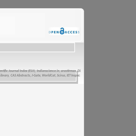
ic Journal Index (ESJI),
Indianscience.in, arastirmax, Directory of Research Journals Indexing, Pak
y, CAS Abstracts, J-Gate, WorldCat, Scirus, IET Inspec Direct, and getCited