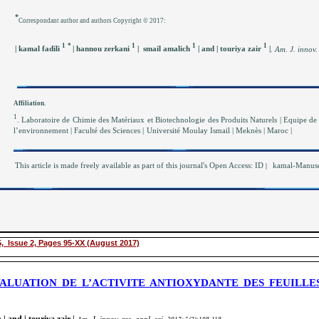
*
Correspondant author and authors Copyright © 2017:
1
*
1
1
1
| kamal fadili
| hannou zerkani
| smail amalich
| and | touriya zair
|
.
Am. J. innov.
Affiliation.
1
. Laboratoire de Chimie des Matériaux et Biotechnologie des Produits Naturels | Equipe de
l’environnement | Faculté des Sciences |
Université Moulay Ismail | Meknès | Maroc |
This article is made freely available as part of this journal's Open Access: ID
kamal-Manuscr
|
, Issue 2, Pages 95-XX (August 2017)
LUATION DE L’ACTIVITE ANTIOXYDANTE DES FEUILLE
| and | touriya zair |
m. J. innov. res. appl. sci.