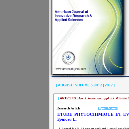
American Journal of
Innovative Research &
Applied Sciences
| AUGUST | VOLUME 5 | N° 2 | 2017 |
|
ARTICLES
|
Am. J. innov. res. appl. sci.
Volume 5
Research Article
ETUDE PHYTOCHIMIQUE ET EVA
Spinosa
L
.
| kamal fadili | hannou zerkani | smail amalich 