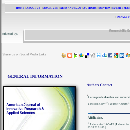
|
HOME
||
ABOUT US
||
ARCHIVES
||
AIMS AND SCOP
||
AUTHORS
||
REVIEW
||
SUBMIT MA
|
IMPACT 
ResearchBib, Google 
Indexed by:
Share us on Social Media Links:
GENERAL INFORMATION
Authors Contact
*
Correspondant author and authors
1*
1
| Lahoucine Bay
| Youssef Ammari
American Journal of
Innovative Research &
Applied Sciences
Affiliation.
1.
Laboratoire LACAPE
|
Laboratoire
05 28 22 01 00
|