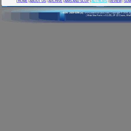
|
HOME
|
ABOUT US
|
ARCHIVE
|
AIMS AND SCOP
|
AUTHORS
|
REVIEW
|
SUM
|
ISSN: 2429-5396 (e)
|
www.american-jiras.com
|
Copyright © 2016, aj
|
Web Site Form: v 0.1.05
|
JF 22 Cours, Welli