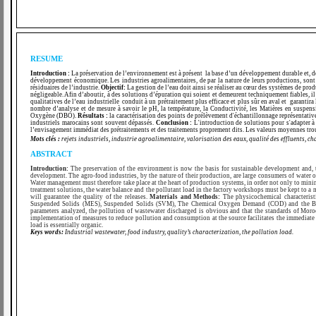
RESUME
Introduction :
La préservation de l’environnement est à présent la base d’un développement durable et, de c
développement économique. Les industries agroalimentaires, de par la nature de leurs productions, sont 
résiduaires de l’industrie.
Objectif:
La gestion de l’eau doit ainsi se réaliser au cœur des systèmes de pro
négligeable. Afin d’aboutir, à des solutions d’épuration qui soient et demeurent techniquement fiables, il
qualitatives de l’eau industrielle conduit à un prétraitement plus efficace et plus sûr en aval et garantira 
nombre d’analyse et de mesure à savoir le pH, la température, la Conductivité, les Matières en su
Oxygène (DBO).
Résultats :
la caractérisation des points de prélèvement d'échantillonnage représentative
industriels marocains sont souvent dépassés.
Conclusion :
L'introduction de solutions pour s'adapter à 
l’envisagement immédiat des prétraitements et des traitements proprement dits. Les valeurs moyennes 
Mots clés :
rejets industriels, industrie agroalimentaire, valorisation des eaux, qualité des effluents, ch
ABSTRACT
Introduction:
The preservation of the environment is now the basis for sustainable development and, th
development. The agro-food industries, by the nature of their production, are large consumers of water o
Water management must therefore take place at the heart of production systems, in order not only to minim
treatment solutions, the water balance and the pollutant load in the factory workshops must be kept to a 
will guarantee the quality of the releases.
Materials and Methods:
The physicochemical characteristi
Suspended Solids (MES), Suspended Solids (SVM), The Chemical Oxygen Demand (COD) and the
parameters analyzed, the pollution of wastewater discharged is obvious and that the standards of Moro
implementation of measures to reduce pollution and consumption at the source facilitates the immedia
load is essentially organic.
Keys words:
Industrial wastewater, food industry, quality’s characterization, the pollution load.