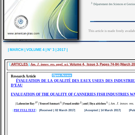
2.
Département des Sciences et Gesti
This article is made freely availa
| MARCH | VOLUME 4 | N° 3 | 2017 |
|
ARTICLES
|
Am. J. innov. res. appl. sci.
Volume 4, Issue 3, Pages 74-84 (March 20
Research Article
ÉVALUATION DE LA QUALITÉ DES EAUX USEES DES INDUSTRI
D’EAU
EVALUATION OF THE QUALITY OF CANNERIES FISH INDUSTRIES 
1*
1
2
1
m. J. innov. res.
| Lahoucine Bay
| Youssef Ammari
| Fouad zouhir
| and | Ihya aitichou
|
.
A
|
PDF FULL TEXT
|
|Received | 02 March 2017| |Accepted | 14 March 2017| |Publi