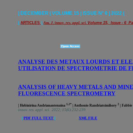
| DECEMBER | VOLUME 15 | ISSUE N° 6 | 2022 |
|
ARTICLES
|
Am. J. innov. res. appl. sci.
Volume 15, Issue - 6 Pa
ANALYSE DES METAUX LOURDS ET EL
UTILISATION DE SPECTROMETRIE DE 
ANALYSIS OF HEAVY METALS AND MINE
FLUORESCENCE SPECTROMETRY
1,2*
2
| Hobinirina Andrianantenaina
| Anthonio Randriatsimihory
| Fabbie
innov. res. appl. sci. 2022; 15(6):232-239.
|
PDF FULL TEXT
| |
XML FILE
|