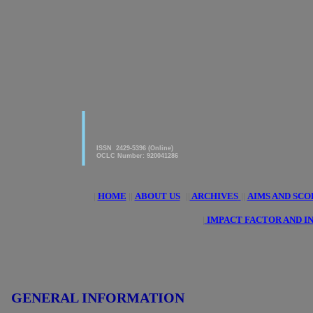
|
American Journal of innovative
Research & Applied Sciences
ISSN 2429-5396 (Online)
OCLC Number: 920041286
|
HOME
||
ABOUT US
||
ARCHIVES
||
AIMS AND SCO
|
IMPACT FACTOR AND I
GENERAL INFORMATION