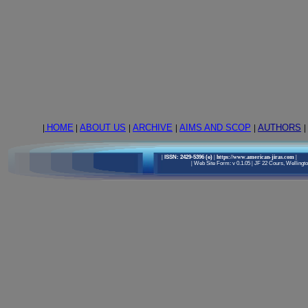
|
HOME
|
ABOUT US
|
ARCHIVE
|
AIMS AND SCOP
|
AUTHORS
|
|
ISSN: 2429-5396 (e)
| https://www.american-jiras.com
|
|
Web Site Form: v 0.1.05
|
JF 22 Cours, Wellington