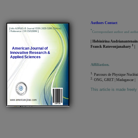
Authors Contact
|
Info-AJIRAS-® Journal ISSN 2429-5396 (Online)
*
Correspondant author and auth
/ Reference CIF/15/0289M
|
| Hobinirina Andrianantenai
1
Franck Ratovonjanahary
|
American Journal of
Innovative Research &
Applied Sciences
Affiliation.
1.
Parcours de Physique Nucléair
2.
ONG, GRET | Madagascar |
This article is made freely