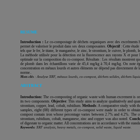
RESUME
Introduction :
Le co-compostage de déchets organiques avec des excréments hum
permet de valoriser le produit dans ses deux composantes.
Objectif
: Cette étude
tels que le fer, le titane, le manganèse, le zinc, le strontium, le cuivre, le plomb, 
La méthode utilisée pour la détection est la fluorescence aux rayons X et pour l
optimale sur la composition du co-compost. Résultats : Les résultats montrent qu
de plomb dans les échantillons varie de 45,4 mg/kg à 70,4 mg/kg. On note éga
concentration en métaux lourds et autres éléments ne dépend pas directement de la
norme..
Mots clés
: Analyse XRF, métaux lourds, co-compost, déchets solides, déchets liqui
ABSTRACT
Introduction:
The co-composting of organic waste with human excrement is one o
its two components.
Objective
: This study aims to analyze qualitatively and qua
strontium, copper, lead, cobalt, rubidium.
Methods
: A comparative study with th
samples, eight (08) different types of co-compost were made in order to obta
compost contain iron whose percentage varies between 2.7% and 4.2%. The con
strontium, rubidium, cobalt, manganese, zinc and copper was also noted.
Concl
of digestate to organic matter. All concentrations are in accordance with the stand
Keywords:
XRF analysis, heavy metals, co-compost, solid waste, liquid waste.