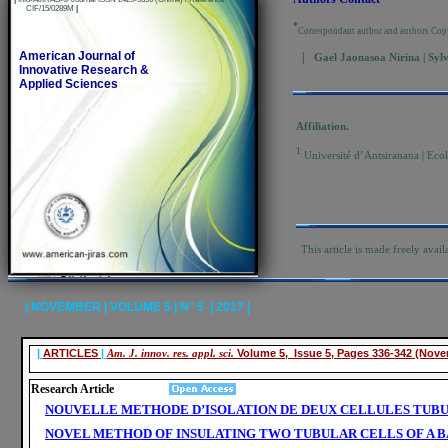
CIF/15/0289M
|
*
Correspondant author and authors Cop
American Journal of
|
Gael Jaonasoa Nirina | Sylv
Innovative Research &
Applied Sciences
Affiliation.
1
Université d’Antsiranana | Ecol
This article is made freely avail
| NOVEMBER | VOLUME 5 | N° 5 | 2017 |
|
ARTICLES
|
Am. J. innov. res. appl. sci.
Volume 5, Issue 5, Pages 336-342 (Nov
Research Article
NOUVELLE METHODE D’ISOLATION DE DEUX CELLULES TUBU
NOVEL METHOD OF INSULATING TWO TUBULAR CELLS OF A 