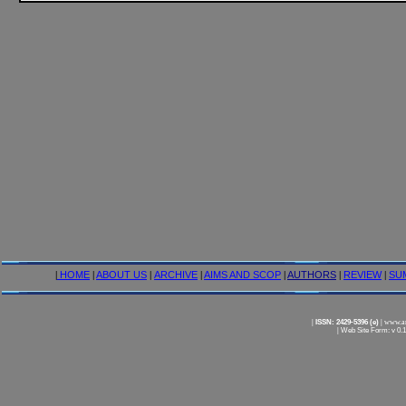
|
HOME
|
ABOUT US
|
ARCHIVE
|
AIMS AND SCOP
|
AUTHORS
|
REVIEW
|
SU
|
ISSN: 2429-5396 (e)
|
www.am
|
Web Site Form: v 0.