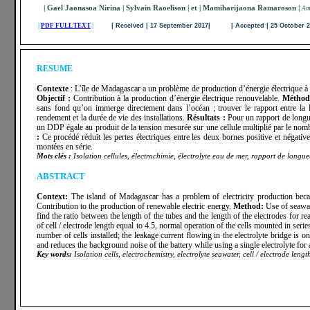
| Gael Jaonasoa Nirina | Sylvain Raoelison | et | Mamiharijaona Ramaroson |
A
m
|
PDF FULL TEXT
|
| Received | 17 September 2017| | Accepted | 25 October 
RESUME
Contexte
: L’île de
Madagascar a un problème de production d’énergie électrique à c
Objectif :
Contribution à la production d’énergie électrique renouvelable.
Méthod
sans fond qu’on immerge directement dans l’océan ; trouver le rapport entre la 
rendement et la durée de vie des installations.
Résultats :
Pour un rapport de longue
un DDP égale au produit de la tension mesurée sur une cellule multiplié par le nombre
:
Ce procédé réduit les pertes électriques entre les deux bornes positive et négative e
montées en série.
Mots clés :
Isolation cellules, électrochimie, électrolyte eau de mer, rapport de longue
ABSTRACT
Context:
The island of Madagascar has a problem of electricity production becaus
Contribution to the production of renewable electric energy.
Method:
Use of seawate
find the ratio between the length of the tubes and the length of the electrodes for re
of cell / electrode length equal to 4.5, normal operation of the cells mounted in ser
number of cells installed; the leakage current flowing in the electrolyte bridge is 
and reduces the background noise of the battery while using a single electrolyte for a
Key words:
Isolation cells, electrochemistry, electrolyte seawater, cell / electrode len