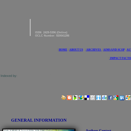
|
American Journal of innovative
Research & Applied Sciences
ISSN 2429-5396 (Online)
OCLC Number: 920041286
|
HOME
||
ABOUT US
||
ARCHIVES
||
AIMS AND SCOP
||
AU
|
IMPACT FACTO
 of Research Journals Indexing, Pak Academic
Indexed by:
and getCited
Share us on Social Media Links:
GENERAL INFORMATION
Authors Contact
|
Info-AJIRAS-® Journal ISSN 2429-5396 (Online) / Reference