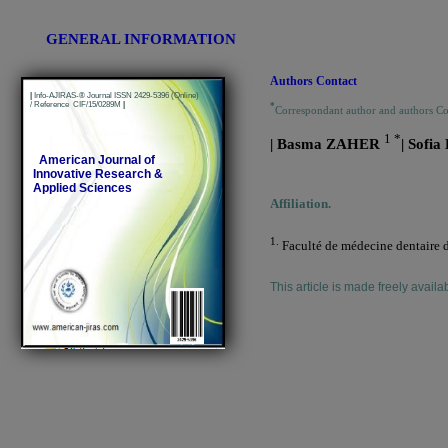
GENERAL INFORMATION
Authors Contact
|
Info-AJIRAS-® Journal ISSN 2429-5396 (Online)
/ Reference CIF/15/0289M
|
*
Correspondant author and authors C
1 *
| Basma ZAHER
| Sofi
American Journal of
Innovative Research &
Applied Sciences
Affiliation.
1.
Faculté de médecine dentaire d
This article is made freely availa