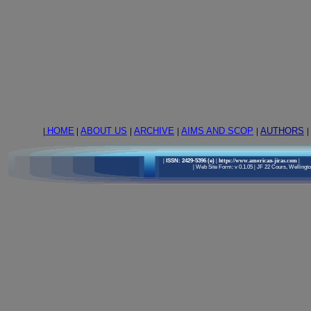
|
HOME
|
ABOUT US
|
ARCHIVE
|
AIMS AND SCOP
|
AUTHORS
|
|
ISSN: 2429-5396 (e)
| https://www.american-jiras.com
|
|
Web Site Form: v 0.1.05
|
JF 22 Cours, Wellington