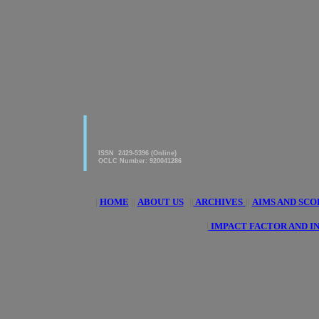
|
American Journal of innovative
Research & Applied Sciences
ISSN 2429-5396 (Online)
OCLC Number: 920041286
|
HOME
||
ABOUT US
||
ARCHIVES
||
AIMS AND SCO
|
IMPACT FACTOR AND I