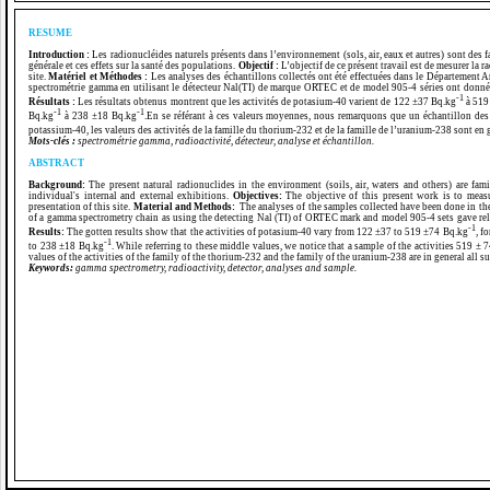
RESUME
Introduction :
Les radionucléides naturels présents dans l’environnement (sols, air, eaux et autres) sont des
générale et ces effets sur la santé des populations.
Objectif :
L’objectif de ce présent travail est de mesurer la
site.
Matériel et Méthodes :
Les analyses des échantillons collectés ont été effectuées dans le Département A
spectrométrie gamma en utilisant le détecteur Nal(TI) de marque ORTEC et de model 905-4 séries ont donné de
-1
Résultats :
Les résultats obtenus montrent que les activités de potasium-40 varient de 122 ±37 Bq.kg
à 519
-1
-1
Bq.kg
à 238 ±18 Bq.kg
.En se référant à ces valeurs moyennes, nous remarquons que un échantillon des
potassium-40, les valeurs des activités de la famille du thorium-232 et de la famille de l’uranium-238 sont e
Mots-clés :
spectrométrie gamma, radioactivité, détecteur, analyse et échantillon.
ABSTRACT
Background:
The present natural radionuclides in the environment (soils, air, waters and others) are fa
individual's internal and external exhibitions.
Objectives:
The objective of this present work is to measu
presentation of this site.
Material and Methods:
The analyses of the samples collected have been done in th
of a gamma spectrometry chain as using the detecting Nal (TI) of ORTEC mark and model 905-4 sets gave reli
-1
Results:
The gotten results show that the activities of potasium-40 vary from 122 ±37 to 519 ±74 Bq.kg
, f
-1
to 238 ±18 Bq.kg
. While referring to these middle values, we notice that a sample of the activities 519 ± 
values of the activities of the family of the thorium-232 and the family of the uranium-238 are in general all 
Keywords:
gamma spectrometry, radioactivity, detector, analyses and sample.