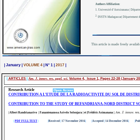
Authors Affiliation
:
1. Université d’Antsiranana | Départ
2.
INSTN-Madagascar| Département de 
This article is made freely availab
| January |
VOLUME 4
| N° 1 |
2017
|
|
ARTICLES
|
Am. J. innov. res. appl. sci.
Volume 4, Issue 1, Pages 22-28 (January 20
Research Article
CONTRIBUTION A L’ETUDE DE LA RADIOACTIVITE DU SOL DE DIST
CONTRIBUTION TO THE STUDY OF BEFANDRIANA-NORD DISTRICT S
m. J. innov. res
| Albert Randrianarivo | Fanantenansoa Asivelo Solonjara | et |Frédéric Asimanana
|
.
A
|
PDF FULL TEXT
|
|
Received
|
17 November 2016
|
|
Accepted
|
14 December 2016
|
|
Pub