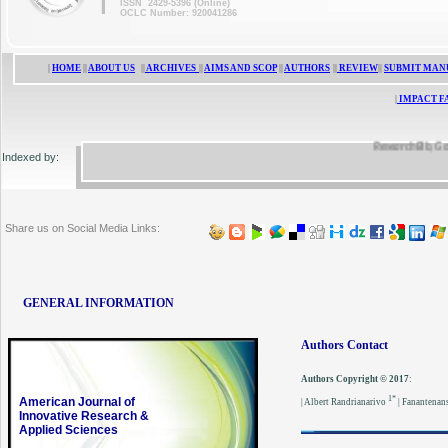
ISSN 2429-5396 (Online)
OCLC Number: 920041286
|
HOME
||
ABOUT US
||
ARCHIVES
||
AIMS AND SCOP
||
AUTHORS
||
REVIEW
||
SUBMIT MAN
|
IMPACT F
ResearchBib, Google 
Indexed by:
Share us on Social Media Links:
GENERAL INFORMATION
Authors Contact
Authors Copyright © 2017
:
1*
American Journal of
| Albert Randrianarivo
| Fanantenan
Innovative Research &
Applied Sciences