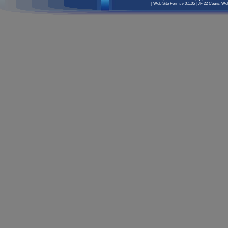
|
Web Site Form: v 0.1.05
|
JF 22 Cours, Well