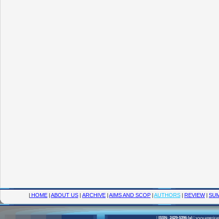
|
HOME
|
ABOUT US
|
ARCHIVE
|
AIMS AND SCOP
|
AUTHORS
|
REVIEW
|
SUM
|
ISSN: 2429-5396 (e)
|
www.american