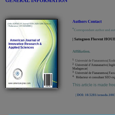
GENERAL INFORMATION
Authors Contact
|
Info-AJIRAS-® Journal ISSN 2429-5396 (Online)
/ Reference CIF/15/0289M
|
*
Correspondant author and au
| Satognon Florent HOU
American Journal of
Innovative Research &
Applied Sciences
Affiliation.
1.
Université de Fianarantsoa| Ecol
2.
Université d’Antananarivo| Ingéni
Madagascar|
3.
Université de Fianarantsoa| Facul
4.
Rédacteur et consultant SEO expe
This article is made fre
| DOI: 10.5281/zenodo.100