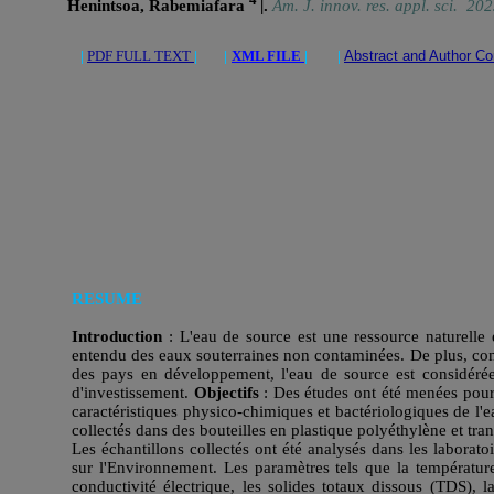
Henintsoa, Rabemiafara
|.
Am. J. innov. res. appl. sci. 20
|
PDF FULL TEXT
| |
XML FILE
| |
Abstract and Author C
RESUME
Introduction
: L'eau de source est une ressource naturelle
entendu des eaux souterraines non contaminées. De plus, comp
des pays en développement, l'eau de source est considéré
d'investissement.
Objectifs
: Des études ont été menées pour 
caractéristiques physico-chimiques et bactériologiques de l'e
collectés dans des bouteilles en plastique polyéthylène et tr
Les échantillons collectés ont été analysés dans les laborat
sur l'Environnement. Les paramètres tels que la température
conductivité électrique, les solides totaux dissous (TDS), l