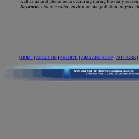
well as natural phenomena occurring during the rainy season,
Keywords :
Source water,
environmental pollution
, physicoch
|
HOME
|
ABOUT US
|
ARCHIVE
|
AIMS AND SCOP
|
AUTHORS
|
|
ISSN: 2429-5396 (e)
| https://www.american-jiras.com
|
|
Web Site Form: v 0.1.05
|
JF 22 Cours, Wellington