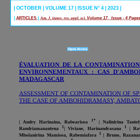
| OCTOBER | VOLUME 17 | ISSUE N° 4 | 2023 |
|
ARTICLES
|
Am. J. innov. res. appl. sci.
Volume 17, Issue - 4 Pages
ÉVALUATION DE LA CONTAMINATION
ENVIRONNEMENTAUX : CAS D'AMBO
MADAGASCAR
ASSESSMENT OF CONTAMINATION OF S
THE CASE OF AMBOHIDRAMASY, AMBAT
1*
| Andry Harinaina, Rabearisoa
| Nalinirina Tante
1
1
Randriamanantena
| Viviane, Harinandrasana
| Ra
1
Mbolanirina Mamisoa, Rabemiafara
| Bruno, Razan
4