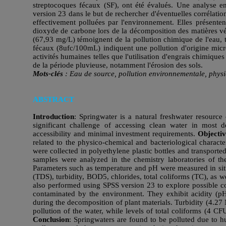
streptocoques fécaux (SF), ont été évalués. Une analyse en
version 23 dans le but de rechercher d'éventuelles corrélatio
effectivement polluées par l'environnement. Elles présenten
dioxyde de carbone lors de la décomposition des matières vé
(67,93 mg/L) témoignent de la pollution chimique de l'eau, 
fécaux (8ufc/100mL) indiquent une pollution d'origine mic
activités humaines telles que l'utilisation d'engrais chimiqu
de la période pluvieuse, notamment l'érosion des sols.
Mots-clés
: Eau de source, pollution environnementale, physi
ABSTRACT
Introduction
: Springwater is a natural freshwater resourc
significant challenge of accessing clean water in most d
accessibility and minimal investment requirements.
Objectiv
related to the physico-chemical and bacteriological characte
were collected in polyethylene plastic bottles and transporte
samples were analyzed in the chemistry laboratories of th
Parameters such as temperature and pH were measured in situ,
(TDS), turbidity, BOD5, chlorides, total coliforms (TC), as w
also performed using SPSS version 23 to explore possible co
contaminated by the environment. They exhibit acidity (pH
during the decomposition of plant materials. Turbidity (4.2
pollution of the water, while levels of total coliforms (4 
Conclusion
: Springwaters are found to be polluted due to hum