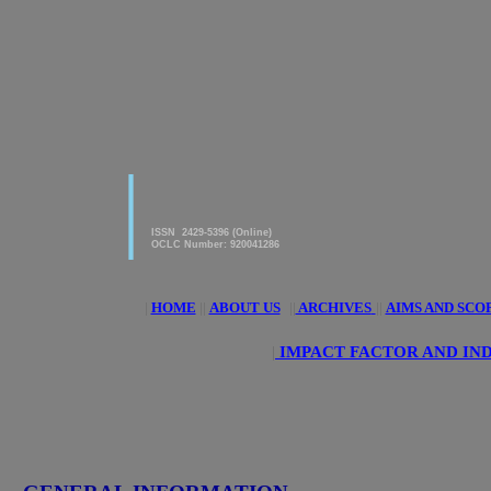
|
American Journal of innovative
Research & Applied Sciences
ISSN 2429-5396 (Online)
OCLC Number: 920041286
|
HOME
||
ABOUT US
||
ARCHIVES
||
AIMS AND SCO
|
IMPACT FACTOR AND IN