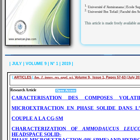
1.
Université d’Antsiranana | Ecole Sup
2.
Université Ibn Tofail | Faculté des 
This article is made freely available a
| JULY | VOLUME 9 | N° 1 | 2019 |
|
ARTICLES
|
Am. J. innov. res. appl. sci.
Volume 9, Issue 1, Pages 57-63 (July 20
Research Article
CARACTERISATION DES COMPOSES VOLATI
MICROEXTRACTION EN PHASE SOLIDE DANS L’
COUPLE A LA CG-SM
CHARACTERIZATION OF
AMMODAUCUS LEUCO
HEADSPACE SOLID-
PHASE MICROEXTRACTION (HS-SPME) AND HYDRO