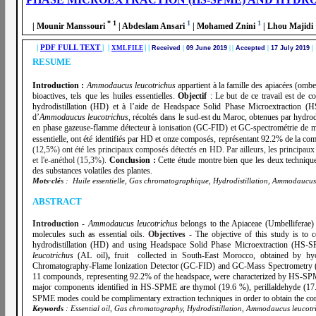
*
1
1
1
| Mounir Manssouri
| Abdeslam Ansari
| Mohamed Znini
| Lhou Majidi
|
PDF FULL TEXT
| |
|
|
XML FILE
Received
|
09 June 2019
|
|
Accepted
|
17 July 2019
| 
RESUME
Introduction :
Ammodaucus leucotrichus
appartient à la famille des apiacées (ombe
bioactives, tels que les huiles essentielles.
Objectif
: Le but de ce travail est de co
hydrodistillation (HD) et à l’aide de Headspace Solid Phase Microextraction 
d’
Ammodaucus leucotrichus
, récoltés dans le sud-est du Maroc, obtenues par hydr
en phase gazeuse-flamme détecteur à ionisation (GC-FID) et GC-spectrométrie d
essentielle, ont été identifiés par HD et onze composés, représentant 92.2% de la comp
(12,5%) ont été les principaux composés détectés en HD. Par ailleurs, les principa
et l'e-anéthol (15,3%).
Conclusion :
Cette étude montre bien que les deux techniqu
des substances volatiles des plantes.
Mots-clé
s : Huile essentielle, Gas chromatographique, Hydrodistillation, Ammodaucus
ABSTRACT
Introduction -
Ammodaucus leucotrichus
belongs to the Apiaceae (Umbelliferae) 
molecules such as essential oils.
Objectives -
The objective of this study is to
hydrodistillation (HD) and using Headspace Solid Phase Microextraction (HS-S
leucotrichus
(AL oil)
,
fruit collected in
South-East Morocco, obtained by hyd
Chromatography-Flame Ionization
Detector (GC-FID) and GC-Mass Spectrometr
11 compounds, representing 92.2% of the
headspace, were characterized by HS-SP
major components identified in HS-SPME are thymol (19.6 %), perillaldehyde
(17
SPME modes could be complimentary
extraction techniques in order to obtain the com
Keywords
: Essential oil, Gas chromatography, Hydrodistillation, Ammodaucus leucotri