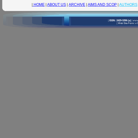
|
HOME
|
ABOUT US
|
ARCHIVE
|
AIMS AND SCOP
|
AUTHORS
|
ISSN: 2429-5396 (e)
|
www.
|
Web Site Form: v 