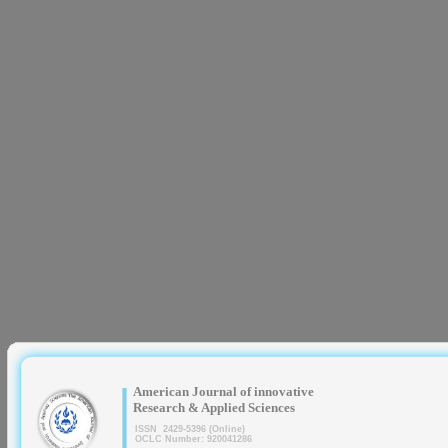
|
American Journal of innovative
Research & Applied Sciences
ISSN 2429-5396 (Online)
OCLC Number: 920041286