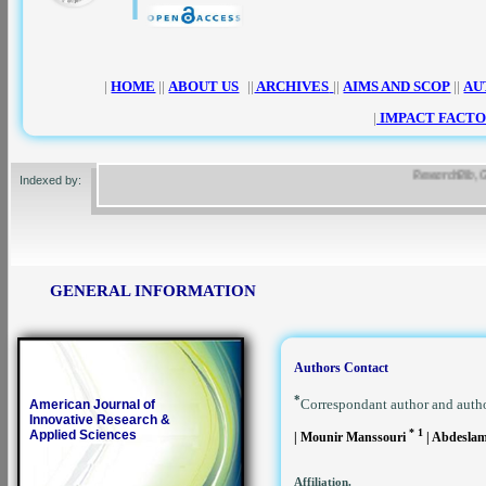
|
HOME
||
ABOUT US
||
ARCHIVES
||
AIMS AND SCOP
||
AU
|
IMPACT FACTO
ResearchBib, Google
Indexed by:
GENERAL INFORMATION
Authors Contact
*
Correspondant author and auth
American Journal of
Innovative Research &
*
1
Applied Sciences
| Mounir Manssouri
| Abdesla
Affiliation.