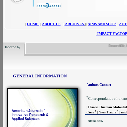
|
HOME
||
ABOUT US
||
ARCHIVES
||
AIMS AND SCOP
||
AUT
|
IMPACT FACTOR
ResearchBib, Googl
Indexed by:
GENERAL INFORMATION
Authors Contact
*
Correspondant author an
| Hissein Ousman Abdoulla
American Journal of
1
1
Cisse
| Yves Traore
| and
Innovative Research &
Applied Sciences
Affiliation.