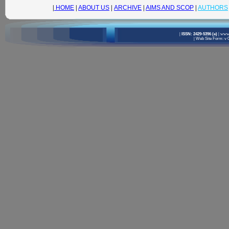
|
HOME
|
ABOUT US
|
ARCHIVE
|
AIMS AND SCOP
|
AUTHORS
|
ISSN: 2429-5396 (e)
|
www.
|
Web Site Form: v 