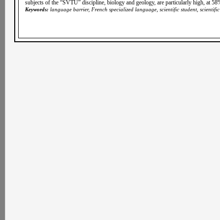
subjects of the
“SVTU” d
iscipline, biology and geology, are particularly high, at 58
Keywords:
language barrier, French specialized language, scientific student, scientifi