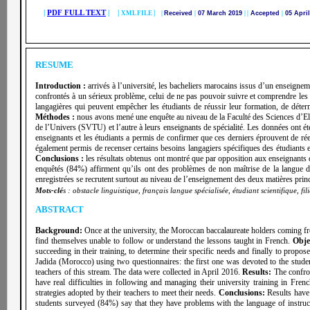
|
PDF FULL TEXT
| |
|
XML FILE
|
Received
|
07 March 2019
|
|
Accepted
|
05 Apri
RESUME
Introduction :
arrivés à l’université, les bacheliers marocains issus d’un enseignem
confrontés à un sérieux problème, celui de ne pas pouvoir suivre et comprendre les 
langagières qui peuvent empêcher les étudiants de réussir leur formation, de déter
Méthodes :
nous avons mené une enquête au niveau de la Faculté des Sciences d’El Ja
de l’Univers (SVTU) et l’autre à leurs enseignants de spécialité. Les données ont ét
enseignants et les étudiants a permis de confirmer que ces derniers éprouvent de réelle
également permis de recenser certains besoins langagiers spécifiques des étudiants en
Conclusions :
les résultats obtenus ont montré que par opposition aux enseignants 
enquêtés (84%) affirment qu’ils ont des problèmes de non maîtrise de la langue d’e
enregistrées se recrutent surtout au niveau de l’enseignement des deux matières prin
Mots-clé
s : obstacle linguistique, français langue spécialisée, étudiant scientifique, fi
ABSTRACT
Background:
Once at the university, the Moroccan baccalaureate holders coming fr
find themselves unable to follow or understand the lessons taught in French.
Obje
succeeding in their training, to determine their specific needs and finally to propo
Jadida (Morocco) using
two questionnaires: the first one was devoted to the stud
teachers of this stream.
The data were collected in April 2016.
Results:
The confron
have real difficulties in following and managing their university training in Fren
strategies adopted by their teachers to meet their needs.
Conclusions:
Results
have
students surveyed (84%) say that they have problems with the language of instructio