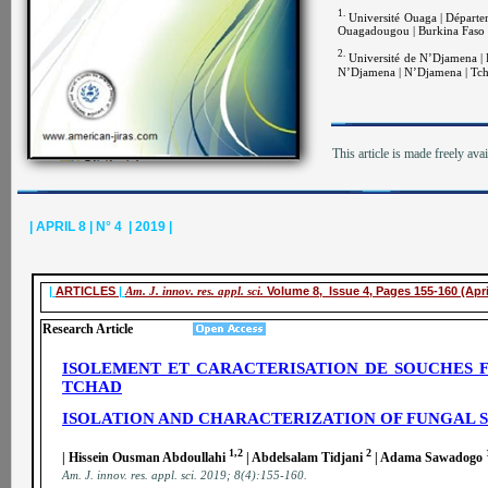
1.
Université Ouaga | Départe
Ouagadougou | Burkina Faso 
2.
Université de N’Djamena | F
N’Djamena | N’Djamena | Tch
This article is made freely ava
| APRIL 8 | N° 4 | 2019 |
|
ARTICLES
|
Am. J. innov. res. appl. sci.
Volume 8, Issue 4, Pages 155-160 (Apri
Research Article
ISOLEMENT ET CARACTERISATION DE SOUCHES FO
TCHAD
ISOLATION AND CHARACTERIZATION OF FUNGAL ST
1,2
2
| Hissein Ousman Abdoullahi
| Abdelsalam Tidjani
| Adama Sawadogo
A
m. J. innov. res. appl. sci.
2019; 8(4):155-160
.