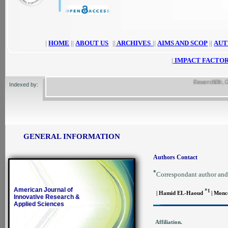
|
HOME
||
ABOUT US
||
ARCHIVES
||
AIMS AND SCOP
||
AUT
|
IMPACT FACTOR
ResearchBib, Google
Indexed by:
GENERAL INFORMATION
Authors Contact
*
Correspondant author and
American Journal of
*
1
| Hamid EL-Haoud
| Monc
Innovative Research &
Applied Sciences
Affiliation.