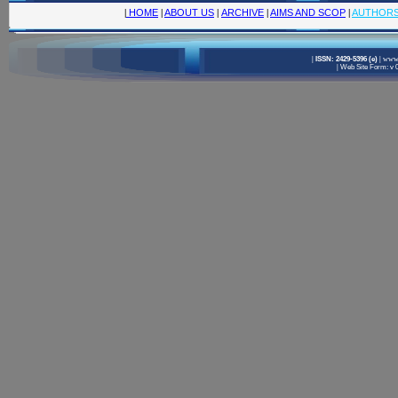
|
HOME
|
ABOUT US
|
ARCHIVE
|
AIMS AND SCOP
|
AUTHOR
|
ISSN: 2429-5396 (e)
|
www.
|
Web Site Form: v 