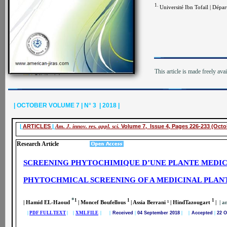
1.
Université Ibn Tofaïl | Dépar
This article is made freely ava
| OCTOBER VOLUME 7 | N° 3 | 2018 |
|
ARTICLES
|
Am. J. innov. res. appl. sci.
Volume 7, Issue 4, Pages 226-233 (Octo
Research Article
SCREENING PHYTOCHIMIQUE D’UNE PLANTE MEDICINAL
PHYTOCHMICAL SCREENING OF A MEDICINAL PLANT: M
*
1
1
1
| Hamid EL-Haoud
| Moncef Boufellous
| Assia Berrani ¹ | HindTazougart
|
| a
|
PDF FULL TEXT
| |
XML FILE
| |
Received
|
04 September 2018
| |
Accepted
|
22 O