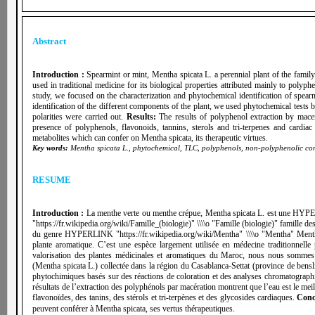
Abstract
Introduction :
Spearmint or mint, Mentha spicata L. a perennial plant of the family
used in traditional medicine for its biological properties attributed mainly to polyph
study, we focused on the characterization and phytochemical identification of spear
identification of the different components of the plant, we used phytochemical tests
polarities were carried out.
Results:
The results of polyphenol extraction by macera
presence of polyphenols, flavonoids, tannins, sterols and tri-terpenes and cardia
metabolites which can confer on Mentha spicata, its therapeutic virtues.
Key words:
Mentha spicata L., phytochemical, TLC, polyphenols, non-polyphenolic c
RESUME
Introduction :
La menthe verte ou menthe crépue, Mentha spicata L. est une HYPERL
"https://fr.wikipedia.org/wiki/Famille_(biologie)" \\\\o "Famille (biologie)" famill
du genre HYPERLINK "https://fr.wikipedia.org/wiki/Mentha" \\\\o "Mentha" Menth
plante aromatique. C’est une espèce largement utilisée en médecine traditionnelle
valorisation des plantes médicinales et aromatiques du Maroc, nous nous sommes in
(Mentha spicata L.)
collectée dans la région du Casablanca-Settat (province de bens
phytochimiques basés sur des réactions de coloration et des analyses chromatographiq
résultats de l’extraction des polyphénols par macération montrent que l’eau est le mei
flavonoïdes, des tanins, des stérols et tri-terpènes et des glycosides cardiaques.
Conc
peuvent conférer à Mentha spicata, ses vertus thérapeutiques.