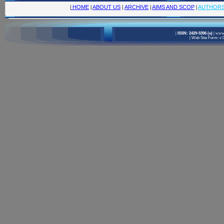
|
HOME
|
ABOUT US
|
ARCHIVE
|
AIMS AND SCOP
|
AUTHOR
|
ISSN: 2429-5396 (e)
|
www.
|
Web Site Form: v 