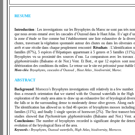
RESUME
Introduction
: Les investigations sur les Bryophytes du Maroc ne sont pas très no
que nous avons entamé avec les cascades d’Ouzoud dans le Haut Atlas. Il s’agit d’une
la zone d’étude se fixe comme but l’établissement une liste exhaustive de la divers
chutes, traversant la végétation spontanée autour des chutes ou dans les oliverai
arrêt et une récolte dans chaque peuplement rencontré.
Résultats
: L’identification
familles (87%), 5 espèces d’Hépatiques appartenant à 5 genres et 5 familles (11%), e
Bryophytes vu sa proximité des sources d’eau. La comparaison avec les travaux 
glyphomitrioides
(Balsamo et de Not.) Vent. Et Bott., et que 12 espèces sont nou
détérioration des conditions du milieu. Le retour sur le site est préconisé pour établir
Mots-clés:
Bryophytes, cascades d’Ouzoud , Haut Atlas , biodiversité, Maroc.
ABSTRACT
Background
: Morocco’s Bryophytes investigations still
relatively in a few number.
thus a research orientation that we started with the Ouzoud waterfalls in the High 
exploration of the study area aims to draw up an exhaustive list of bryological divers
the falls or in the surrounding dense to moderately dense olive groves. Along each
The identification has allowed us to find 46 species of bryophytes mosses including
families (11%), and finally 1 single species of hornwort (2%). The first transect b
studies showed that
Ptychomitrium glyphomitrioides
(Balsamo and Not.) Vent. an
Conclusions:
The number of bryophytes recorded is significant despite the deteri
evolution of the bryological flora of the area.
Keywords :
Bryophytes, Ouzoud waterfalls, High Atlas, biodiversity, Morocco.