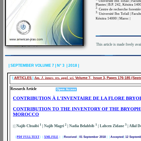
Université Ibn Tofaïl | Facul
Plantes | B.P. 242, Kénitra 140
2.
Centre de recherche forestiè
3.
Université Ibn Tofaïl | Facult
Kénitra 14000 | Maroc |
This article is made freely ava
| SEPTEMBER VOLUME 7 | N° 3 | 2018 |
|
ARTICLES
|
Am. J. innov. res. appl. sci.
Volume 7, Issue 3, Pages 176-185 (Sep
Research Article
CONTRIBUTION À L’INVENTAIRE DE LA FLORE BRY
CONTRIBUTION TO THE INVENTORY OF THE BRYOPH
MOROCCO
1
2
1
3
| Najib Chtaibi
| Najib Magri
| Nadia Belahbib
| Lahcen Zidane
| Allal 
|
|
PDF FULL TEXT
| |
XML FILE
| |
Received
|
01 September 2018
| |
Accepted
|
12 Septem