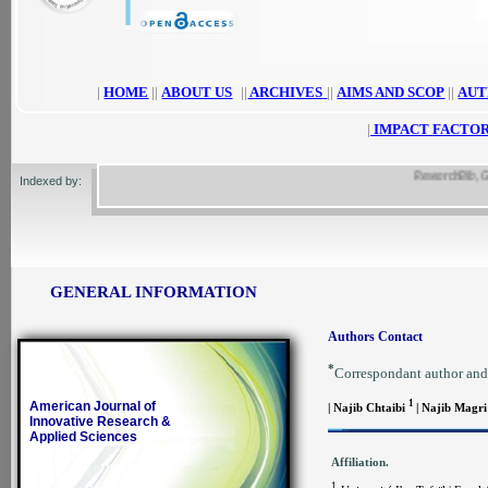
|
HOME
||
ABOUT US
||
ARCHIVES
||
AIMS AND SCOP
||
AUT
|
IMPACT FACTOR
ResearchBib, Google
Indexed by:
GENERAL INFORMATION
Authors Contact
*
Correspondant author and
American Journal of
1
| Najib Chtaibi
| Najib Magr
Innovative Research &
Applied Sciences
Affiliation.
1.