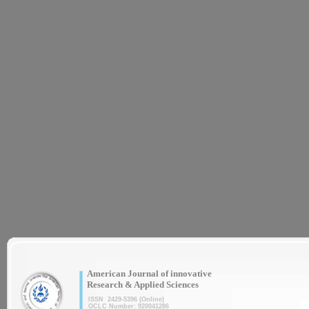
|
American Journal of innovative
Research & Applied Sciences
ISSN 2429-5396 (Online)
OCLC Number: 920041286