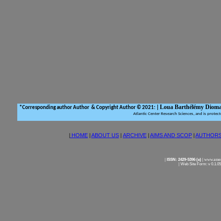
Loua Barthélémy Diom
*
Corresponding author Author & Copyright Author © 2021:
|
Atlantic Center Research Sciences, and is protec
|
HOME
|
ABOUT US
|
ARCHIVE
|
AIMS AND SCOP
|
AUTHOR
|
ISSN: 2429-5396 (e)
|
www.ameri
|
Web Site Form: v 0.1.0