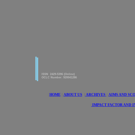
|
|
American Journal of innovative
Research & Applied Sciences
ISSN 2429-5396 (Online)
OCLC Number: 920041286
|
HOME
||
ABOUT US
||
ARCHIVES
||
AIMS AND SC
|
IMPACT FACTOR AND 