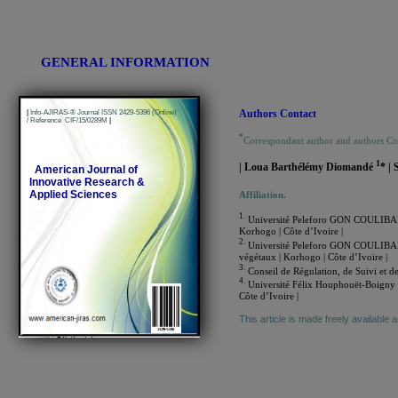
GENERAL INFORMATION
Authors Contact
|
Info-AJIRAS-® Journal ISSN 2429-5396 (Online)
/ Reference CIF/15/0289M
|
*
Correspondant author and authors C
1
| Loua Barthélémy Diomandé
* |
American Journal of
Innovative Research &
Applied Sciences
Affiliation.
1.
Université Peleforo GON COULIBALY | 
Korhogo | Côte d’Ivoire |
2.
Université Peleforo GON COULIBALY |
végétaux | Korhogo | Côte d’Ivoire |
3.
Conseil de Régulation, de Suivi et de
4.
Université Félix Houphouët-Boigny d’
Côte d’Ivoire |
This article is made freely available 