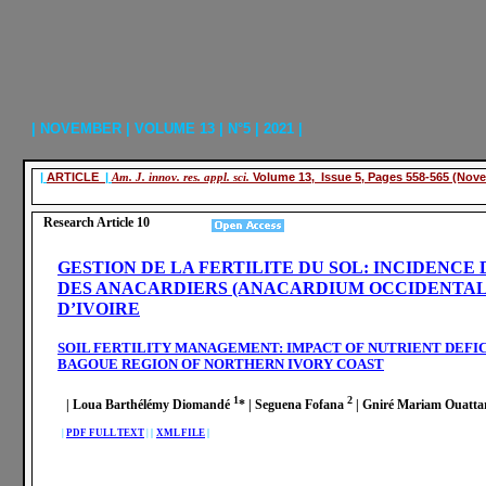
| NOVEMBER | VOLUME 13 | N°5 | 2021 |
|
ARTICLE
|
Am. J. innov. res. appl. sci.
Volume 13, Issue 5, Pages 558-565 (Nove
Research Article 10
GESTION DE LA FERTILITE DU SOL: INCIDENCE
DES ANACARDIERS (ANACARDIUM OCCIDENTALE
D’IVOIRE
SOIL FERTILITY MANAGEMENT: IMPACT OF NUTRIENT DEFI
BAGOUE REGION OF NORTHERN IVORY COAST
1
2
| Loua Barthélémy Diomandé
* | Seguena Fofana
| Gniré Mariam Ouatta
|
PDF FULL TEXT
|
|
XML FILE
|