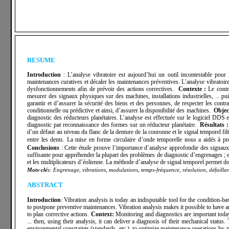
RESUME
Introduction
: L’analyse vibratoire est aujourd’hui un outil incontestable pour
maintenances curatives et décaler les maintenances préventives. L’analyse vibratoir
dysfonctionnements afin de prévoir des actions correctives.
Contexte :
Le contr
mesurer des signaux physiques sur des machines, installations industrielles, …puis
garantir et d’assurer la sécurité des biens et des personnes, de respecter les co
conditionnelle ou prédictive et ainsi, d’assurer la disponibilité des machines.
Objec
diagnostic des réducteurs planétaires. L’analyse est effectuée sur le logiciel DDS 
diagnostic par reconnaissance des formes sur un réducteur planétaire.
Résultats 
d’un défaut au niveau du flanc de la denture de la couronne
et le signal temporel fi
entre les dents.
La mise en forme circulaire d’onde temporelle nous a aidés à pré
Conclusions
: Cette étude prouve l’importance d’analyse approfondie des signaux v
suffisante pour appréhender la plupart des problèmes de diagnostic d’engrenages ; el
et les multiplicateurs d’éolienne. La méthode d’analyse de signal temporel permet don
Mots-clé
s:
Engrenage, vibrations, modulations,
temps-fréquence,
résolution, défailla
ABSTRACT
Introduction
: Vibration analysis is today an indisputable tool for the condition-ba
to postpone preventive maintenances. Vibration analysis makes it possible to have a
to plan corrective actions.
Context:
Monitoring and diagnostics are important today 
... then, using their analysis, it can deliver a diagnosis of their mechanical stat
environmental constraints (standards, etc.), to optimize maintenance operations by p