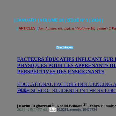
| JANUARY | VOLUME 18 | ISSUE N° 1 | 2024 |
|
ARTICLES
|
Am. J. innov. res. appl. sci.
Volume 18, Issue - 1 Pa
FACTEURS ÉDUCATIFS INFLUANT SUR 
PHYSIQUES POUR LES APPRENANTS DU
PERSPECTIVES DES ENSEIGNANTS
EDUCATIONAL FACTORS INFLUENCING A
FOR
HIGH SCHOOL STUDENTS IN THE SVT OP
1
2*
| Karim El ghazrani
| Khalid Fellaoui
| Yahya El mahj
2024; 18(1):57-63.
doi
:
10.5281/zenodo.10475734