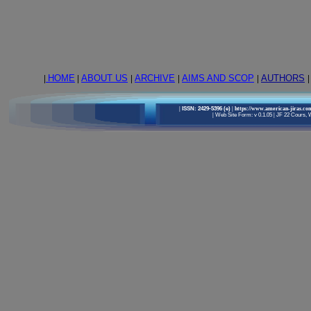
|
HOME
|
ABOUT US
|
ARCHIVE
|
AIMS AND SCOP
|
AUTHORS
|
|
ISSN: 2429-5396 (e)
| https://www.american-jiras.co
|
Web Site Form: v 0.1.05
|
JF 22 Cours, W