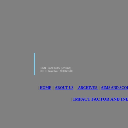
|
American Journal of innovative
Research & Applied Sciences
ISSN 2429-5396 (Online)
OCLC Number: 920041286
|
HOME
||
ABOUT US
||
ARCHIVES
||
AIMS AND SCO
|
IMPACT FACTOR AND IN