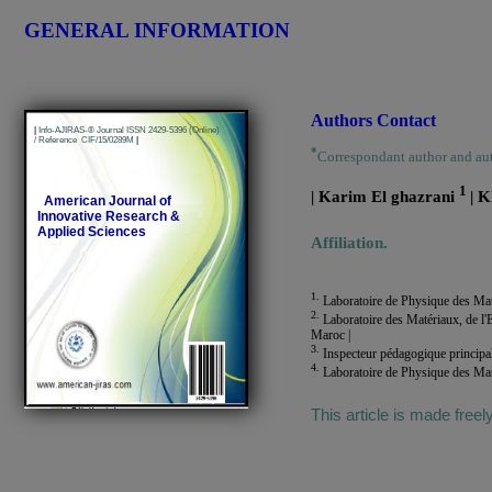
GENERAL INFORMATION
Authors Contact
|
Info-AJIRAS-® Journal ISSN 2429-5396 (Online)
/ Reference CIF/15/0289M
|
*
Correspondant author and au
1
| Karim El ghazrani
| K
American Journal of
Innovative Research &
Applied Sciences
Affiliation.
1.
Laboratoire de Physique des Maté
2.
Laboratoire des Matériaux, de l'
Maroc |
3.
Inspecteur pédagogique principal
4.
Laboratoire de Physique des Maté
This article is made freel