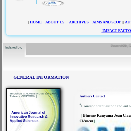
|
HOME
||
ABOUT US
||
ARCHIVES
||
AIMS AND SCOP
||
AU
|
IMPACT FACTO
ResearchBib, Google 
Indexed by:
GENERAL INFORMATION
|
Info-AJIRAS-® Journal ISSN 2429-5396 (Online)
Authors Contact
/ Reference CIF/15/0289M
|
*
Correspondant author and auth
American Journal of
|
Binemo Kanyama Jean Clau
Innovative Research &
Applied Sciences
Clément
|