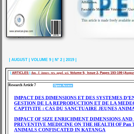
Affiliation.
Faculté de Médecine Vétérinaire | U
This article is made freely available 
| AUGUST | VOLUME 9 | N° 2 | 2019 |
|
ARTICLES
|
Am. J. innov. res. appl. sci.
Volume 9, Issue 2, Pages 193-199 (Augus
Research Article 7
IMPACT DES DIMENSIONS ET DES SYSTEMES D’E
GESTION DE LA REPRODUCTION ET DE LA MEDE
CAPTIVITE : CAS DU SANCTUAIRE JEUNES ANI
IMPACT OF SIZE ENRICHMENT DIMENSIONS AN
PREVENTIVE MEDICINE ON THE HEALTH OF Pan T
ANIMALS CONFISCATED IN KATANGA