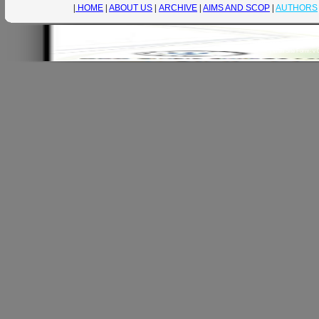
|
HOME
|
ABOUT US
|
ARCHIVE
|
AIMS AND SCOP
|
AUTHORS
|
ISSN: 2429-5396 (e)
|
www.
|
Web Site Form: v 