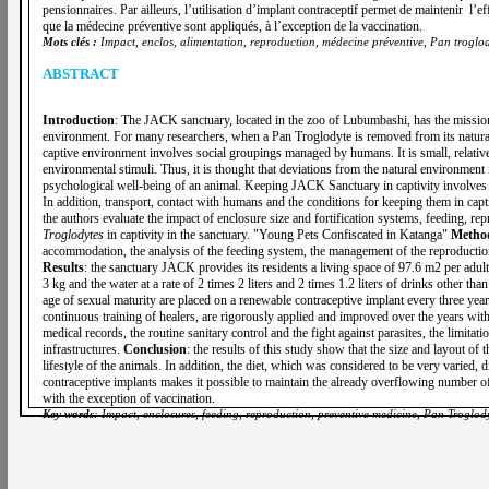
pensionnaires. Par ailleurs, l’utilisation d’implant contraceptif permet de maintenir l’
que la médecine préventive sont appliqués, à l’exception de la vaccination.
Mots clés :
Impact, enclos, alimentation, reproduction, médecine préventive, Pan troglody
ABSTRACT
Introduction
: The JACK sanctuary, located in the zoo of Lubumbashi, has the missio
environment. For many researchers, when a Pan Troglodyte is removed from its natural 
captive environment involves social groupings managed by humans. It is small, relativ
environmental stimuli. Thus, it is thought that deviations from the natural environment
psychological well-being of an animal. Keeping JACK Sanctuary in captivity involves m
In addition, transport, contact with humans and the conditions for keeping them in captiv
the authors evaluate the impact of enclosure size and fortification systems, feeding, 
Troglodytes
in captivity in the sanctuary. "Young Pets Confiscated in Katanga"
Metho
accommodation, the analysis of the feeding system, the management of the reproduction
Results
: the sanctuary JACK provides its residents a living space of 97.6 m2 per adul
3 kg and the water at a rate of 2 times 2 liters and 2 times 1.2 liters of drinks other th
age of sexual maturity are placed on a renewable contraceptive implant every three yea
continuous training of healers, are rigorously applied and improved over the years wit
medical records, the routine sanitary control and the fight against parasites, the limitat
infrastructures.
Conclusion
: the results of this study show that the size and layout of
lifestyle of the animals. In addition, the diet, which was considered to be very varied, d
contraceptive implants makes it possible to maintain the already overflowing number of
with the exception of vaccination.
Key words
: Impact, enclosures, feeding, reproduction, preventive medicine, Pan Troglody