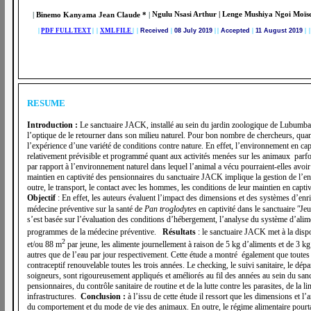
|
Binemo Kanyama Jean Claude *
|
Ngulu Nsasi Arthur | Lenge Mushiya Ngoi Moïs
|
PDF FULL TEXT
| |
XML FILE
| |
Received
|
08 July 2019
|
|
Accepted
|
11 August 2019
| |
RESUME
Introduction :
Le sanctuaire JACK, installé au sein du jardin zoologique de Lubumbas
l’optique de le retourner dans son milieu naturel. Pour bon nombre de chercheurs, qu
l’expérience d’une variété de conditions contre nature. En effet, l’environnement en ca
relativement prévisible et programmé quant aux activités menées sur les animaux par
par rapport à l’environnement naturel dans lequel l’animal a vécu pourraient-elles avoi
maintien en captivité des pensionnaires du sanctuaire JACK implique la gestion de l’e
outre, le transport, le contact avec les hommes, les conditions de leur maintien en captiv
Objectif
: En effet, les auteurs évaluent l’impact des dimensions et des systèmes d’enri
médecine préventive sur la santé de
Pan troglodytes
en captivité dans le sanctuaire ʺ
s’est basée sur l’évaluation des conditions d’hébergement, l’analyse du système d’alimen
programmes de la médecine préventive.
Résultats
: le sanctuaire JACK met à la disp
2
et/ou 88 m
par jeune, les alimente journellement à raison de 5 kg d’aliments et de 3 kg e
autres que de l’eau par jour respectivement. Cette étude a montré également que toutes 
contraceptif renouvelable toutes les trois années. Le checking, le suivi sanitaire, le dé
soigneurs, sont rigoureusement appliqués et améliorés au fil des années au sein du sa
pensionnaires, du contrôle sanitaire de routine et de la lutte contre les parasites, de la 
infrastructures.
Conclusion :
à l’issu de cette étude il ressort que les dimensions e
du comportement et du mode de vie des animaux. En outre, le régime alimentaire pourtan