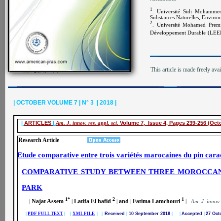
1
. Université Sidi Mohammed 
Substances Naturelles, Envir
2
. Université Mohamed Premie
Développement Durable
(LEED
This article is made freely ava
| OCTOBER VOLUME 7 | N° 3 | 2018 |
|
ARTICLES
|
Am. J. innov. res. appl. sci.
Volume 7, Issue 4, Pages 239-256 (Oct
Research Article
Etude comparative entre trois variétés marocaines du pin cara
COMPARATIVE STUDY BETWEEN THREE MOROCCAN V
PARK
1*
2
1
Najat Assem
Latifa El hafid
and
Fatima Lamchouri
|
|
|
|
|
.
A
m. J. innov.
|
PDF FULL TEXT
| |
XML FILE
|
|
Received
|
10 September 2018
|
|
Accepted
|
27 Oct