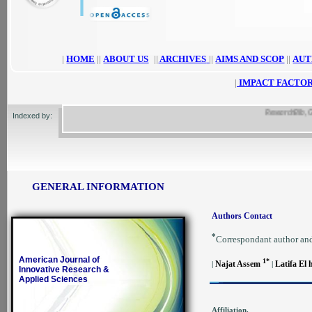
|
HOME
||
ABOUT US
||
ARCHIVES
||
AIMS AND SCOP
||
AUT
|
IMPACT FACTOR
ResearchBib, Google
Indexed by:
GENERAL INFORMATION
Authors Contact
*
Correspondant author an
American Journal of
1*
Najat Assem
Latifa El 
|
|
Innovative Research &
Applied Sciences
Affiliation.