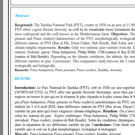
Abstract
Bacground:
The Tazekka National Park (PNT), creates in 1950 on an area of 11 000 h
PNT offers a great floristic diversity,
as well by its remarkable forest formations th
most widespread and the well known in the Mediterranean basin.
Objectives:
The
pinaster and Pinus coulteri) characteristics of the PNT, morphologically, ecological
different stations of PNT (Ras al Ma, Dayat Chiker, Bab Boudir, Bab Azhar and Jbel
climate-edaphic requirements.
Results:
Only two endemic pine varieties from the T
stations: Endemic
specie: Pinus halepensis,
Philip Miller 1768 (station of Ras El 
(station of Bab Boudir).
Depending on the climatic conditions, the altitude, the morp
different varieties of pine. Conclusions: This comparative study between the 3 varie
ecologically and biologically.
Keywords:
Pinus halepensis, Pinus pinaster, Pinus coulteri, Tazekka, diversity
RESUME
Introduction:
Le Parc National de Tazekka (PNT), créé en 1950 sur une superficie 
(34°06'N-04°11'O).
Le PNT offre une grande diversité floristique, aussi bien par
espèces on trouve le pin qui est le résineux le plus répandu et le plus connu dans le
pin (
Pinus halepensis
,
Pinus pinaster
et
Pinus coulteri
) caractéristiques du PNT, su
réalisée les 5 et 6 avril 2018, dans différentes stations du PNT (Ras al ma, Dayat C
variétés du pin ainsi qu'à leurs exigences climato-édaphiques.
Résultats
: On a renco
selon les stations du parc :
Espèce endémique: Pinus halepensis,
Philip Miller 176
introduite: Pinus coulteri,
(station de Bab Boudir). Selon les conditions climatiques, 
dans la répartition de ses différentes variétés du pin. C
onclusions:
Cette étude comp
variétés que ce soit sur le plan morphologique, écologique et biologique.
Mots-clé
s:
Pinus halepensis Pinus pinaster, Pinus coulteri, Tazekka, diversité.