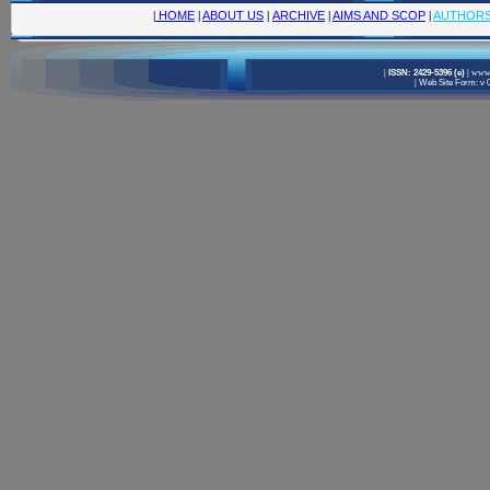
|
HOME
|
ABOUT US
|
ARCHIVE
|
AIMS AND SCOP
|
AUTHOR
|
ISSN: 2429-5396 (e)
|
www.
|
Web Site Form: v 