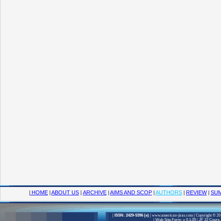
|
HOME
|
ABOUT US
|
ARCHIVE
|
AIMS AND SCOP
|
AUTHORS
|
REVIEW
|
SUM
|
ISSN: 2429-5396 (e)
|
www.american-jiras.com
|
Copyright © 201
|
Web Site Form: v 0.1.05
|
JF 22 Cours, 