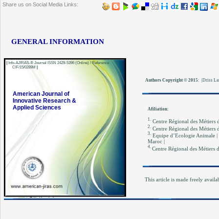
Share us on Social Media Links:
GENERAL INFORMATION
|
Info-AJIRAS-® Journal ISSN 2429-5396 (Online) / Reference
CIF/15/0289M
|
Authors Copyright © 2015
:
|Driss La
American Journal of
Innovative Research &
Applied Sciences
Afiliation:
1.
Centre Régional des Métiers d
2.
Centre Régional des Métiers d
3.
Equipe d’Ecologie Animale | L
Maroc |
4.
Centre Régional des Métiers d
This article is made freely avai