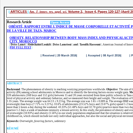
|
ARTICLES
|
Am. J. innov. res. appl. sci.
Volume 2, Issue 4, Pages 120-127 (April 2
Research Article
OBÉSITÉ, RAPPORT ENTRE L'INDICE DE MASSE CORPORELLE ET ACTIVITÉ
DE LA VILLE DE TAZA, MAROC
OBESITY, RELATIONSHIP BETWEEN BODY MASS INDEX AND PHYSICAL ACT
CITY, MOROCCO
|
Driss Lamri
|
Abdechahid Loukili
|
Driss Lamrioui
|
and
|
Taoufik Hassouni
|
.
American Journal of Innov
|
PDF FULL TEXT
|
| Received | 20 March 2016| | Accepted | 08 April 2016| | Publish
ABSTRACT
Backround
: The phenomenon of obesity is reaching worrying proportions worldwide.
Objective
: The aim of 
activity (PA) among school adolescents in Morocco and to identify the favoring factors excess weight gain.
Me
320 adolescents (168 boys and 152 girls) between 15 and 20 years recruited from three public schools in Taza c
level of physical activity and sedentary behavior, and we measured their height and weight. The evaluation o
1.35 years. The average weight was 64.13 ± 9.23 kg. The average size was 1.65 ± 0.089 m. The average BMI wa
overweight than boys (7.72% vs 3.21%). 33.6% of adolescents (23.52% boys and 23.07% girls) spend 1-2 hour
more than 5 hours a day during the weekend. 43.33% (51.48% boys and 32.70 girls) practice more than two day
practice 1-2 days a week of moderate intensity a leisure activity. In this study, the prevalence of obesity and o
of overweight (10.93%) and obesity (1.56%) in our study population emphasized that the situation is relative
childhood on, which should include not only individual approaches, but also the social and physical environm
Keywords:
Overweight, favoring factors, sedentary
RÉSUMÉ