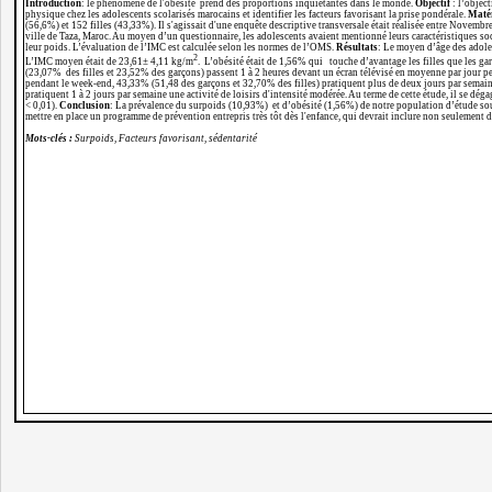
Introduction
: le phénomène de l'obésité prend des proportions inquiétantes dans le monde.
Objectif
: l’object
physique chez les adolescents scolarisés marocains et identifier les facteurs favorisant la prise pondérale.
Matér
(56,6%) et 152 filles (43,33%). Il s'agissait d'une enquête descriptive transversale était réalisée entre Novemb
ville de Taza, Maroc. Au moyen d’un questionnaire, les adolescents avaient mentionné leurs caractéristiques so
leur poids. L’évaluation de l’IMC est calculée selon les normes de l’OMS.
Résultats
: Le moyen d’âge des adole
2
L’IMC moyen était de 23,61± 4,11 kg/m
. L’obésité était de 1,56% qui touche d’avantage les filles que les g
(23,07% des filles et 23,52% des garçons) passent 1 à 2 heures devant un écran télévisé en moyenne par jour p
pendant le week-end, 43,33% (51,48 des garçons et 32,70% des filles) pratiquent plus de deux jours par semain
pratiquent 1 à 2 jours par semaine une activité de loisirs d'intensité modérée. Au terme de cette étude, il se dég
< 0,01).
Conclusion
: La prévalence du surpoids (10,93%) et d’obésité (1,56%) de notre population d’étude souli
mettre en place un programme de prévention entrepris très tôt dès l'enfance, qui devrait inclure non seulement 
Mots-clés :
Surpoids, Facteurs favorisant, sédentarité