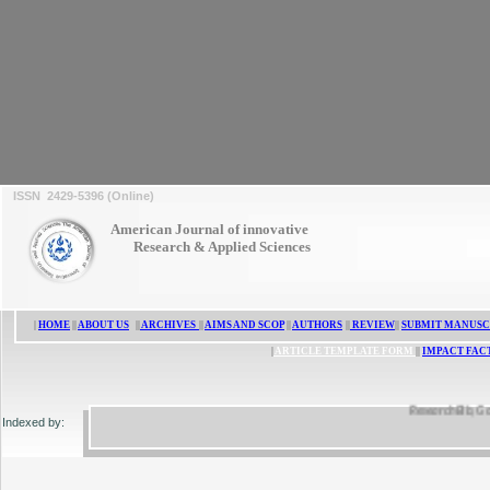
ISSN 2429-5396 (Online)
American Journal of innovative
Research & Applied Sciences
|
HOME
||
ABOUT US
||
ARCHIVES
||
AIMS AND SCOP
||
AUTHORS
||
REVIEW
||
SUBMIT MANUSC
|
ARTICLE TEMPLATE FORM
||
IMPACT FAC
ResearchBib, Google S
Indexed by: