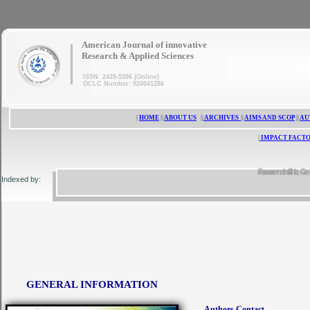
|
American Journal of innovative
Research & Applied Sciences
ISSN 2429-5396 (Online)
OCLC Number: 920041286
|
HOME
||
ABOUT US
||
ARCHIVES
||
AIMS AND SCOP
||
AU
|
IMPACT FACTO
ResearchBib, Google 
Indexed by:
GENERAL INFORMATION
Authors Contact