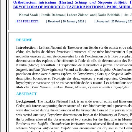
Orthothecium intricatum
(Hartm.)
Schimp and Stegonia latifolia
BRYOFLORA OF MOROCCO (TAZEKKA NATIONAL PARK, MIDDL
| Kamal Saadi | Jamila Dahmani | Lahcen Zidane | and | Nadia Belahbib
|
.
A
m. J
|
PDF FULL TEXT
|
| Received | 30 January 2018 | | Accepted | 20 February 2
RESUME
Introduction :
Le Parc National de Tazekka est un étendu sur du schiste et du calc
cèdre, des forêts de chênes favorisant l’existence d’une riche biodiversité et il
nouvelles espèces qui ont été découvertes lors de l’exploration de la flore bryophyt
détermination des espèces a été effectuée à l’aide de clés de détermination des B
Kénitra (Maroc).
Résultats :
L’exploration de la bryoflore a permis l’observation
Stegonia latifolia
(Schwägrichen) Venturi ex Brotherus
var. latifolia
.
Orthothecium
population dense avec d’autres espèces de Bryophytes ; alors que
Stegonia latifol
description botanique et l’écologie des deux espèces y sont reportées.
Conclus
bryophytique marocaine qui se trouve enrichie de deux taxons. Les échantillons sont
Mots-clé
s : Parc National Tazekka, Maroc, Mousses, espèces nouvelles, Bryophytes?
ABSTRACT
Background:
The Tazekka National Park is an wide area of ​​schist and limestone
Cedar, oak forests supporting the existence of a rich biodiversity and it presents 
were discovered during the exploration of the bryophytic flora of this park in order
was carried out using Bryophyte determination keys at the laboratory of Botany, 
the bryoflora allowed the observation of two species for the first time in Moro
Brotherus
var. latifolia
.
Orthothecium intricatum
was observed fixed on moist and
whereas
Stegonia latifolia
var.
latifolia
was encountered on dry soil in the Cedar 