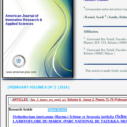
*
Correspondant author and authors Co
American Journal of
1
| Kamal, Saadi
| Jamila, Dah
Innovative Research &
Applied Sciences
Affiliation.
1
.
Université Ibn Tofaïl | Faculté
Plantes | B.P. 133, Kénitra 14000
2
. Université Ibn Tofaïl | Faculté
Kénitra 14000 | Maroc |
This article is made freely avail
| FEBRUARY VOLUME 6 | N° 2 | 2018 |
|
ARTICLES
|
Am. J. innov. res. appl. sci.
Volume 6, Issue 2, Pages 71-75 (Februar
Research Article
(Schw
Orthothecium intricatum
(Hartm.)
Schimp
et
Stegonia latifolia
LA BRYOFLORE DU MAROC (PARC NATIONAL DE TAZEKKA, MO