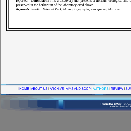
reported.
Conclusion:
It is a discovery that presents a floristic, ecological a
preserved in the herbarium of the laboratory cited above.
Keywords:
Tazekka National Park, Mosses, Bryophytes, new species, Morocco.
|
HOME
|
ABOUT US
|
ARCHIVE
|
AIMS AND SCOP
|
AUTHORS
|
REVIEW
|
SU
|
ISSN: 2429-5396 (e)
|
www.am
|
Web Site Form: v 0.