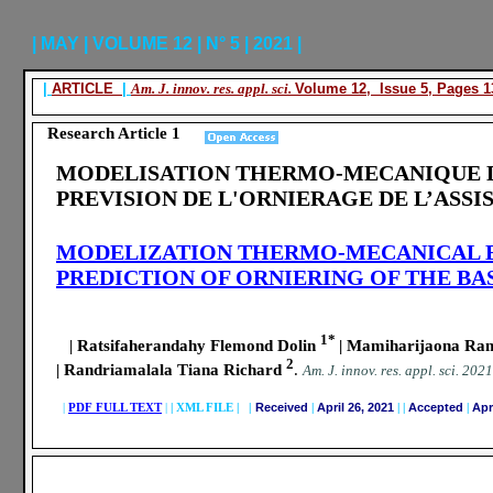
| MAY | VOLUME 12 | N° 5 | 2021 |
|
ARTICLE
|
Am. J. innov. res. appl. sci.
Volume 12, Issue 5, Pages 13
Research Article 1
MODELISATION THERMO-MECANIQUE DE
PREVISION DE L'ORNIERAGE DE L’ASSI
MODELIZATION THERMO-MECANICAL BE
PREDICTION OF ORNIERING OF THE B
1*
| Ratsifaherandahy Flemond Dolin
| Mamiharijaona R
2
| Randriamalala Tiana Richard
.
A
m. J. innov. res. appl. sci.
2021
|
PDF FULL TEXT
|
|
XML FILE | |
Received
|
April 26, 2021
|
|
Accepted
|
Apr