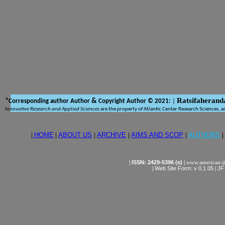
Ratsifaherand
*
&
Corresponding author Author
Copyright Author © 2021:
|
Innovative Research and Applied Sciences
are the property of Atlantic Center Research Sciences, a
|
HOME
|
ABOUT US
|
ARCHIVE
|
AIMS AND SCOP
|
AUTHORS
|
|
ISSN: 2429-5396 (e)
|
www.american-j
|
Web Site Form: v 0.1.05
|
JF 