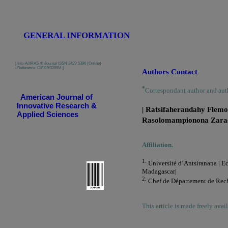
GENERAL INFORMATION
|
Info-AJIRAS-® Journal ISSN 2429-5396 (Online)
/ Reference CIF/15/0289M
|
Authors Contact
*
Correspondant author and aut
American Journal of
Innovative Research &
| Ratsifaherandahy Flem
Applied Sciences
Rasolomampionona Zara
Affiliation.
1.
Université d’Antsiranana | Ec
Madagascar|
2.
Chef de Département de Rec
This article is made freely avai