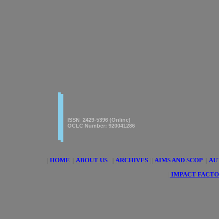
|
|
American Journal of innovative
Research & Applied Sciences
ISSN 2429-5396 (Online)
OCLC Number: 920041286
|
HOME
||
ABOUT US
||
ARCHIVES
||
AIMS AND SCOP
||
AU
|
IMPACT FACTO