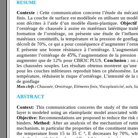
RESUME
Contexte :
Cette communication concerne l’étude du mécanis
finis. La couche de surface est modélisée en utilisant un modè
sont décrites à l’aide d’un modèle élasto-plastique.
Objectif
l’orniérage de chaussée à assise en matériaux latéritique trai
formation de l’orniérage, on présente une étude de l’influ
matériaux constitutifs, la température et la pression de gonfla
décroît de 70%, ce qui a pour conséquence d’augmenter l’ornié
E présente une bonne résistance à l’orniérage.
L’augmentat
45%,
augmenter l’orniérage de
l’augmentation de la pression
augmenter que de 12% pour CBR3C PLUS.
Conclusion :
on a
les chaussées souples. Les résultats obtenus montrent qu’une 
pour les couches inférieures reproduit bien ce phénomène. Le
température, réduisent le risque d’orniérage. L’intensité de la 
de gonflage
Mots clefs :
Chaussée, Orniérage, Eléments finis, Viscoplasticité, sols, li
ABSTRACT
Context:
This communication concerns the study of the rutti
layer is modeled using an elastoplastic model associated with
Objective:
Recommendations are proposed to reduce the risk of f
binders.
Method:
After an analysis of the mechanism of rutti
mechanism, in particular the properties of the constituent mater
the temperature from 15 to 35 C °, E decreases by 70%, which