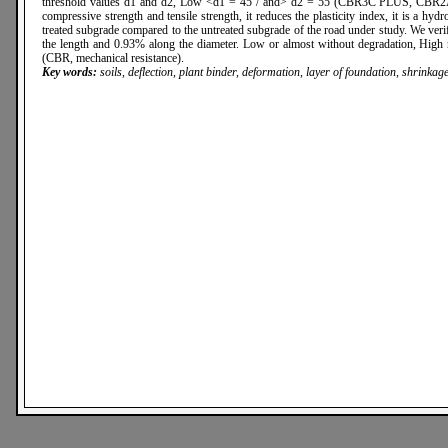
threshold values d1 and d2, Low <d1 = 45 / and> d2 = 55 (CBR3C PLUS, 
compressive strength and tensile strength, it reduces the plasticity index, it is a hyd
treated subgrade compared to the untreated subgrade of the road under study. We verif
the length and 0.93% along the diameter. Low or almost without degradation, High re
(CBR, mechanical resistance).
Key words:
soils, deflection, plant binder, deformation, layer of foundation, shrinkage