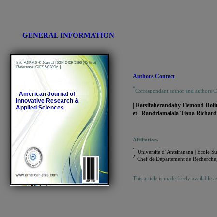
GENERAL INFORMATION
|
Info-AJIRAS-® Journal ISSN 2429-5396 (Online)
/ Reference CIF/15/0289M
|
Authors Contact
*
Correspondant author and authors 
American Journal of
Innovative Research &
| Ratsifaherandahy Flemond Dol
Applied Sciences
et | Randriamalala Tiana Richar
Affiliation.
1.
Université d’Antsiranana | Ecole Sup
2.
Chef de Département de Recherche
This article is made freely available a