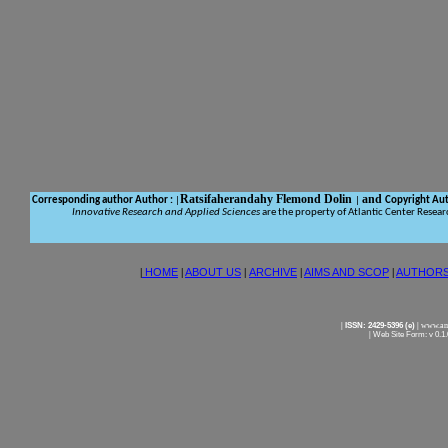
Ratsifaherandahy Flemond Dolin
and
Corresponding author Author
:
|
|
Copyright Au
Innovative Research and Applied Sciences
are the property of Atlantic Center Resea
|
HOME
|
ABOUT US
|
ARCHIVE
|
AIMS AND SCOP
|
AUTHOR
|
ISSN: 2429-5396 (e)
|
www.ame
|
Web Site Form: v 0.1