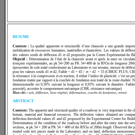
RESUME
Contexte :
La qualité apparente et structurelle d’une chaussée a une grande importan
mobilisation de ressources humaines, matérielles et financières. Les valeurs de déflexio
des valeurs seuils de déflexion d1 et d2 proposées par la Centre Expérimental du B
Objectif :
Détermination de l’état de la chaussée avant et après la mise en circulati
tronçons expérimentales, au pk 54+200 au PK 54+400 de la RN5a de longueur 200m. Co
éprouvettes de sole traité confectionné au Laboratoire et sur terrains, mesure de défl
pour les valeurs seuils d1 et d2, Faible < d1 = 45 / et > d2 = 55 (CBR3C PLU
la résistance à la compression et en traction, il réduit l’indice de plasticité, c’est un 
fondation traitée par rapport à la couchée de fondation non traité de la route étudiée. 
dimensionnelle est 0,56% suivant la longueur et 0,93% suivant le diamètre. Faibles 
porosité), accroitre le comportement mécanique (CBR, résistance mécanique)
Mots clés :
sols, déflexion, liant végétal, déformation, couche de fondation, retrait.
ABSTRACT
Contexte:
The apparent and structural quality of a roadway is very important in the c
human, material and financial resources. The deflection values obtained are compar
deflection threshold values d1 and d2 proposed by the Experimental Center for Bu
Determination of the condition of the roadway before and after the entry into the servi
sections, at pk 54 + 200 at PK 54 + 400 of the RN5a of 200m length. Observed the ph
treated soils test pieces made in the Laboratory and on land, deflection measure