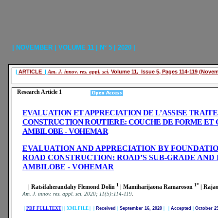
| NOVEMBER | VOLUME 11 | N° 5 | 2020 |
|
ARTICLE
|
Am. J. innov. res. appl. sci.
Volume 11, Issue 5, Pages 114-119 (Nove
Research Article 1
Research Article 2
EVALUATION ET APPRECIATION DE L’ASSISE TRAIT
CONSTRUCTION ROUTIERE: COUCHE DE FORME ET 
AMBILOBE - VOHEMAR
EVALUATION AND APPRECIATION BY FOUNDATI
ROAD CONSTRUCTION: ROAD’S SUB-GRADE AND 
AMBILOBE - VOHEMAR
1
1*
| Ratsifaherandahy Flemond Dolin
| Mamiharijaona Ramaroson
| Raja
.
A
m. J. innov. res. appl. sci.
2020; 11(5):114-119
|
PDF FULL TEXT
|
|
XML FILE | |
Received
|
September 16, 2020
|
|
Accepted
|
October 2