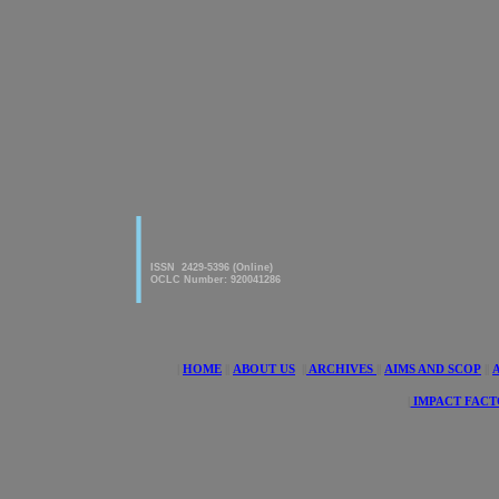
|
American Journal of innovative
Research & Applied Sciences
ISSN 2429-5396 (Online)
OCLC Number: 920041286
|
HOME
||
ABOUT US
||
ARCHIVES
||
AIMS AND SCOP
||
|
IMPACT FACT