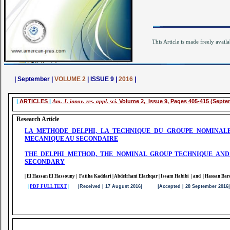
This Article is made freely availa
| September |
VOLUME 2
| ISSUE 9 |
2016
|
|
ARTICLES
|
Am. J. innov. res. appl. sci.
Volume 2, Issue 9, Pages 405-415 (Septe
Research Article
LA METHODE DELPHI, LA TECHNIQUE DU GROUPE NOMINALE
MECANIQUE AU SECONDAIRE
THE DELPHI METHOD, THE NOMINAL GROUP TECHNIQUE AND
SECONDARY
| El Hassan El Hassouny | Fatiha Kaddari | Abdelrhani Elachqar | Issam Habibi | and | Hassan Bar
|
PDF FULL TEXT
|
|Received | 17 August 2016| |Accepted | 28 September 201