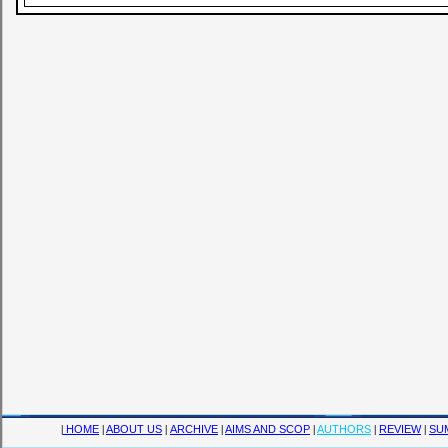
|
HOME
|
ABOUT US
|
ARCHIVE
|
AIMS AND SCOP
|
AUTHORS
|
REVIEW
|
SU