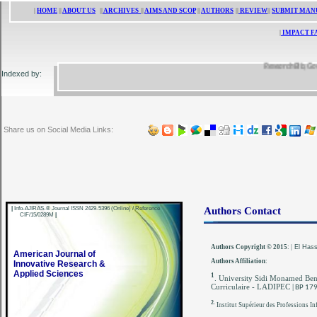
|
HOME
||
ABOUT US
||
ARCHIVES
||
AIMS AND SCOP
||
AUTHORS
||
REVIEW
||
SUBMIT MAN
|
IMPACT F
ResearchBib, Google 
Indexed by:
Share us on Social Media Links:
|
Info-AJIRAS-® Journal ISSN 2429-5396 (Online) / Reference
Authors Contact
CIF/15/0289M
|
Authors Copyright © 2015
:
|
El Hass
American Journal of
Authors Affiliation
:
Innovative Research &
Applied Sciences
1
. University Sidi Monamed Ben 
Curriculaire - LADIPEC |
BP 179
2
.
Institut Supérieur des Professions Inf