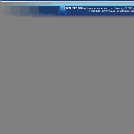
|
ISSN: 2429-5396 (e)
|
www.american-jiras.com
|
Copyright © 2016, a
|
Web Site Form: v 0.1.05
|
JF 22 Cours, Wel