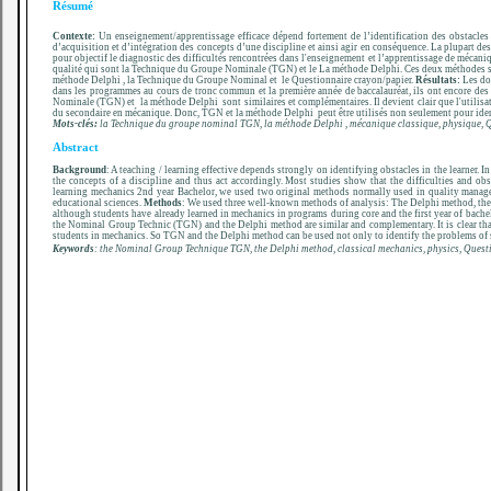
Résumé
Contexte:
Un enseignement/apprentissage efficace dépend fortement de l’identification des obstacles c
d’acquisition et d’intégration des concepts d’une discipline et ainsi agir en conséquence. La plupart de
pour objectif le diagnostic des difficultés rencontrées dans l'enseignement et l’apprentissage de mécani
qualité qui sont la Technique du Groupe Nominale (TGN) et le La méthode Delphi. Ces deux méthodes son
méthode Delphi , la Technique du Groupe Nominal et le Questionnaire crayon/papier.
Résultats:
Les don
dans les programmes au cours de tronc commun et la première année de baccalauréat, ils ont encore des d
Nominale (TGN) et la méthode Delphi sont similaires et complémentaires. Il devient clair que l'utilisat
du secondaire en mécanique. Donc, TGN et la méthode Delphi peut être utilisés non seulement pour identi
Mots-clés:
la Technique du groupe nominal TGN, la méthode Delphi , mécanique classique, physique, 
Abstract
Background
: A teaching / learning effective depends strongly on identifying obstacles in the learner. 
the concepts of a discipline and thus act accordingly. Most studies show that the difficulties and ob
learning mechanics 2nd year Bachelor, we used two original methods normally used in quality manage
educational sciences.
Methods
: We used three well-known methods of analysis: The Delphi method, the
although students have already learned in mechanics in programs during core and the first year of bachelo
the Nominal Group Technic (TGN) and the Delphi method are similar and complementary. It is clear that
students in mechanics. So TGN and the Delphi method can be used not only to identify the problems of st
Keywords
: the Nominal Group Technique TGN, the Delphi method, classical mechanics, physics, Quest