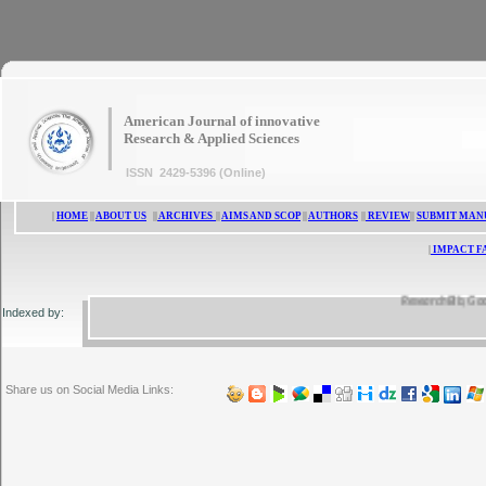
|
American Journal of innovative
Research & Applied Sciences
ISSN 2429-5396 (Online)
|
HOME
||
ABOUT US
||
ARCHIVES
||
AIMS AND SCOP
||
AUTHORS
||
REVIEW
||
SUBMIT MAN
|
IMPACT F
ResearchBib, Google S
Indexed by:
Share us on Social Media Links: