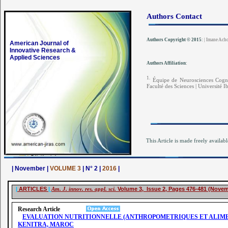
Authors Contact
Authors Copyright © 2015
:
| Imane Ach
American Journal of
Innovative Research &
Applied Sciences
Authors Affiliation
:
1.
Équipe de Neurosciences Cognit
Faculté des Sciences | Université I
This Article is made freely availabl
| November |
VOLUME 3
| N° 2 |
2016
|
|
ARTICLES
|
Am. J. innov. res. appl. sci.
Volume 3, Issue 2, Pages 476-481 (Novem
Research Article
EVALUATION NUTRITIONNELLE (ANTHROPOMETRIQUES ET ALIMENT
KENITRA, MAROC