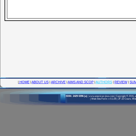
|
HOME
|
ABOUT US
|
ARCHIVE
|
AIMS AND SCOP
|
AUTHORS
|
REVIEW
|
SUM
|
ISSN: 2429-5396 (e)
|
www.american-jiras.com
|
Copyright © 2016, a
|
Web Site Form: v 0.1.05
|
JF 22 Cours, Well