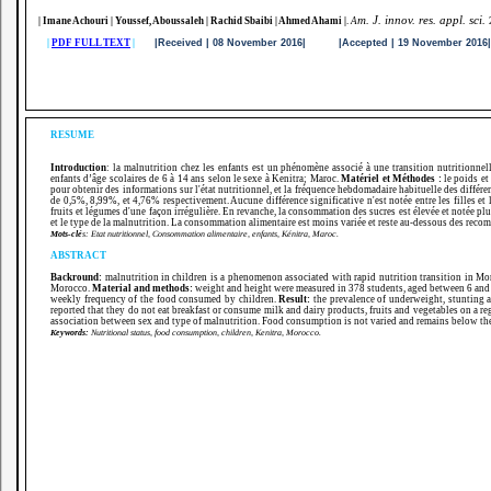
m. J. innov. res. appl. sci.
| Imane Achouri | Youssef, Aboussaleh | Rachid Sbaibi | Ahmed Ahami
|
.
A
|
PDF FULL TEXT
|
|Received | 08 November 2016| |Accepted | 19 November 201
RESUME
Introduction
: la malnutrition chez les enfants est un phénomène associé à une transition nutritionne
enfants d’âge scolaires de 6 à 14 ans selon le sexe à Kenitra; Maroc.
Matériel et Méthodes :
le poids et
pour obtenir des informations sur l'état nutritionnel, et la fréquence hebdomadaire habituelle des différ
de 0,5%, 8,99%, et 4,76% respectivement. Aucune différence significative n'est notée entre les filles et 
fruits et légumes d'une façon irrégulière. En revanche, la consommation des sucres est élevée et notée plu
et le type de la malnutrition. La consommation alimentaire est moins variée et reste au-dessous des rec
Mots-clé
s: Etat nutritionnel,
Consommation alimentaire,
enfants, Kénitra, Maroc.
ABSTRACT
Backround:
malnutrition in children is a phenomenon associated with rapid nutrition transition in M
Morocco.
Material and methods:
weight and height were measured in 378 students, aged between 6 and 1
weekly frequency of the food consumed by children.
Result:
the prevalence of underweight, stunting 
reported that they do not eat breakfast or consume milk and dairy products, fruits and vegetables on a re
association between sex and type of malnutrition.
Food consumption is not varied and remains below t
Keywords:
Nutritional status, food consumption, children, Kenitra, Morocco.