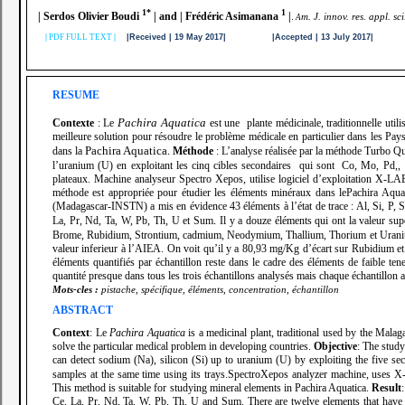
1*
1
| Serdos Olivier Boudi
| and | Frédéric Asimanana
|
.
m. J. innov. res. appl. sc
A
|
PDF FULL TEXT
|
|Received | 19 May 2017| |Accepted | 13 July 2017| |P
RESUME
Pachira Aquatica
Contexte
: Le
est une plante médicinale, traditionnelle util
meilleure solution pour résoudre le problème médicale en particulier dans les Pa
Pachira Aquatica
dans la
Méthode
: L’analyse réalisée par la méthode Turbo
.
l’uranium (U) en exploitant les cinq cibles secondaires qui sont Co, Mo, Pd,, à 
plateaux. Machine analyseur Spectro Xepos, utilise logiciel d’exploitation X-LAB-
méthode est appropriée pour étudier les éléments minéraux dans lePachira Aqua
(Madagascar-INSTN) a mis en évidence 43 éléments à l’état de trace
: Al, Si, P,
La, Pr, Nd, Ta, W, Pb, Th, U et Sum
Il y a douze éléments qui ont la valeur s
.
Brome, Rubidium, Strontium, cadmium, Neodymium, Thallium, Thorium et Uranium.
valeur inferieur à l’AIEA. On voit qu’il y a 80,93 mg/Kg d’écart sur Rubidium e
éléments quantifiés par échantillon reste dans le cadre des éléments de faible t
quantité presque dans tous les trois échantillons analysés mais chaque échantillon a 
Mots-cles :
pistache, spécifique, éléments, concentration, échantillon
ABSTRACT
Context
: Le
Pachira Aquatica
is a medicinal plant, traditional used by the Malag
solve the particular medical problem in developing countries.
Objective
: The study
can detect sodium (Na), silicon (Si) up to uranium (U) by exploiting the five s
samples at the same time using its trays.SpectroXepos analyzer machine, uses X-L
This method is suitable for studying mineral elements in Pachira Aquatica.
Result
Ce, La, Pr, Nd, Ta, W, Pb, Th, U and Sum. There are twelve elements that hav