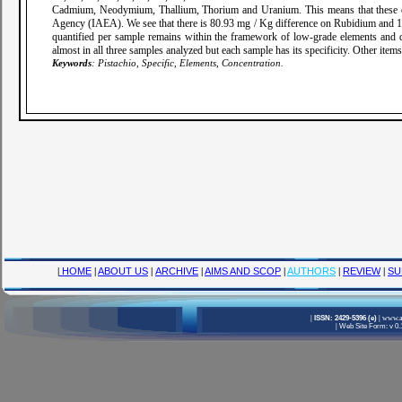
Cadmium, Neodymium, Thallium, Thorium and Uranium. This means that these eleme
Agency (IAEA). We see that there is 80.93 mg / Kg difference on Rubidium and 14 
quantified per sample remains within the framework of low-grade elements and
almost in all three samples analyzed but each sample has its specificity. Other item
Keywords
: Pistachio, Specific, Elements, Concentration.
|
HOME
|
ABOUT US
|
ARCHIVE
|
AIMS AND SCOP
|
AUTHORS
|
REVIEW
|
SU
|
ISSN: 2429-5396 (e)
|
www.a
|
Web Site Form: v 0.