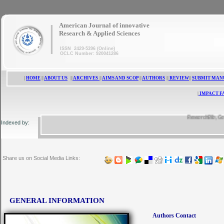
|
American Journal of innovative
Research & Applied Sciences
ISSN 2429-5396 (Online)
OCLC Number: 920041286
|
HOME
||
ABOUT US
||
ARCHIVES
||
AIMS AND SCOP
||
AUTHORS
||
REVIEW
||
SUBMIT MAN
|
IMPACT F
ResearchBib, Google 
Indexed by:
Share us on Social Media Links:
GENERAL INFORMATION
Authors Contact