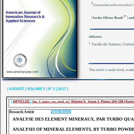
*
Correspondant author and authors 
American Journal of
Innovative Research &
1*
| Serdos Olivier Boudi
| an
Applied Sciences
Affiliation.
1.
Faculté des Sciences | Univers
This article is made freely avail
| AUGUST | VOLUME 5 | N° 2 | 2017 |
|
ARTICLES
|
Am. J. innov. res. appl. sci.
Volume 5, Issue 2, Pages 154-158 (Augu
Research Article
ANALYSE DES ELEMENT MINERAUX, PAR TURBO QUA
ANALYSIS OF MINERAL ELEMENTS, BY TURBO POWD