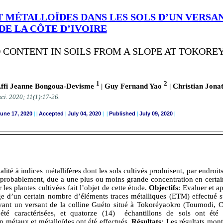
T MÉTALLOÏDES DANS LES SOLS D’UN VERS
DE LA CÔTE D’IVOIRE
CONTENT IN SOILS FROM A SLOPE AT TOKORE
1
2
Affi Jeanne Bongoua-Devisme
| Guy Fernand Yao
| Christian Jon
sci.
2020; 11(1):17-26
.
une 17, 2020
|
|
Accepted
|
July 04, 2020
| |
Published
|
July 09, 2020
|
ité à indices métallifères dont les sols cultivés produisent, par endroit
, probablement, due a une plus ou moins grande concentration en certa
les plantes cultivées fait l’objet de cette étude.
Objectifs
: Evaluer et a
 d’un certain nombre d’éléments traces métalliques (ETM) effectué su
ivant un versant de la colline Guéto situé à Tokoréyaokro (Toumodi, C
té caractérisées, et quatorze (14) échantillons de sols ont été 
en métaux et métalloïdes ont été effectués.
Résultats:
Les résultats mont