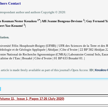
hors Contact
respondant author and authors Copyright © 2020:
1*
1
ao Kouman Nestor Kouakou
| Affi Jeanne Bongoua-Devisme
| Guy Fernand Y
1
lbert Yao-Kouamé
|
liation.
niversité Félix Houphouët-Boigny (UFHB) | UFR des Sciences de la Terre et des
édologie et de Géologie Appliquée | Abidjan | Côte d’Ivoire | 22 BP 582 Abidjan 22
entre National de Recherche Agronomique (CNRA) | Laboratoire Central Sols, Eaux
aîtrise de l’Eau | Bouaké | Côte d’Ivoire | 01 BP 633 Bouaké 01. |
 article is made freely available as part of this journal's Open Access:
ID
|
Kouakou-R
|
olume 11, Issue 1, Pages 17-26 (July 2020)