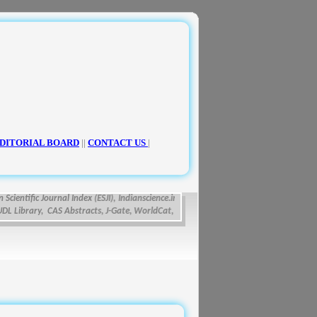
DITORIAL BOARD
||
CONTACT US
|
ientific Journal Index (ESJI),
Indianscience.in, arastirmax, Directory of Research Jour
ibrary, CAS Abstracts, J-Gate, WorldCat, Scirus, IET Inspec Direct, and getCited