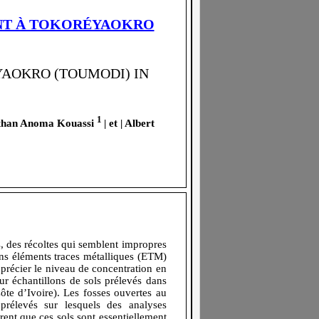
ANT À TOKORÉYAOKRO
YAOKRO (TOUMODI) IN
1
athan Anoma Kouassi
| et | Albert
s, des récoltes qui semblent impropres
ins éléments traces métalliques (ETM)
pprécier le niveau de concentration en
r échantillons de sols prélevés dans
ôte d’Ivoire). Les fosses ouvertes au
prélevés sur lesquels des analyses
rent que ces sols sont essentiellement