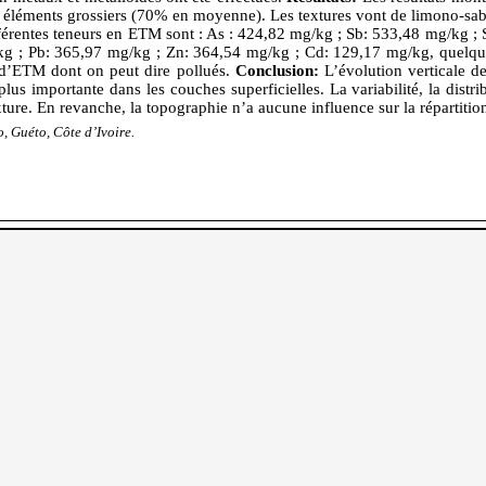
 éléments grossiers (70% en moyenne). Les textures vont de limono-sab
fférentes teneurs en ETM sont : As : 424,82 mg/kg ; Sb: 533,48 mg/kg ;
g ; Pb: 365,97 mg/kg ; Zn: 364,54 mg/kg ; Cd: 129,17 mg/kg, quelque f
n d’ETM dont on peut dire pollués.
Conclusion:
L’évolution verticale d
us importante dans les couches superficielles. La variabilité, la distr
xture. En revanche, la topographie n’a aucune influence sur la répartiti
 Guéto, Côte d’Ivoire.