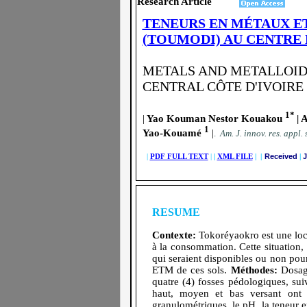
Research Article
TENEURS EN MÉTAUX E
(TOUMODI) AU CENTRE 
METALS AND METALLOID 
CENTRAL CÔTE D'IVOIRE
1*
|
Yao Kouman Nestor Kouakou
| 
1
Yao-Kouamé
|
.
A
m. J. innov. res. appl. 
|
PDF FULL TEXT
|
|
XML FILE
| |
Received
|
J
RESUME
Contexte:
Tokoréyaokro est une local
à la consommation. Cette situation
qui seraient disponibles ou non pour 
ETM de ces sols.
Méthodes:
Dosage
quatre (4) fosses pédologiques, su
haut, moyen et bas versant ont é
granulométriques, le pH, la teneur 