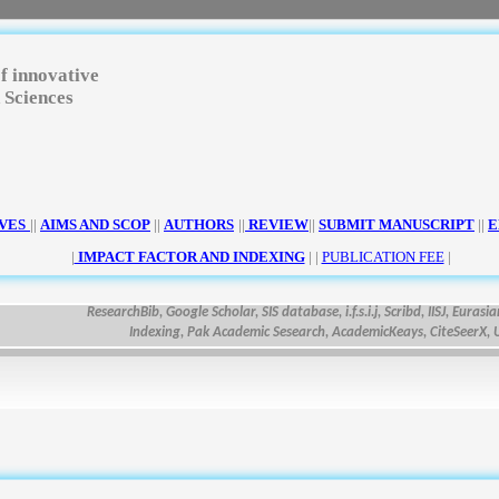
f innovative
 Sciences
VES
||
AIMS AND SCOP
||
AUTHORS
||
REVIEW
||
SUBMIT MANUSCRIPT
||
E
|
IMPACT FACTOR AND INDEXING
| |
PUBLICATION FEE
|
ResearchBib, Google Scholar, SIS database, i.f.s.i.j, Scribd, IISJ, Eurasian Sc
Indexing, Pak Academic Sesearch, AcademicKeays, CiteSeerX, UDL L