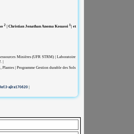
2
1
ao
| Christian Jonathan Anoma Kouassi
| et
 Ressources Minières (UFR STRM) | Laboratoire
. |
, Plantes | Programme Gestion durable des Sols
|
ef.3-ajira170620