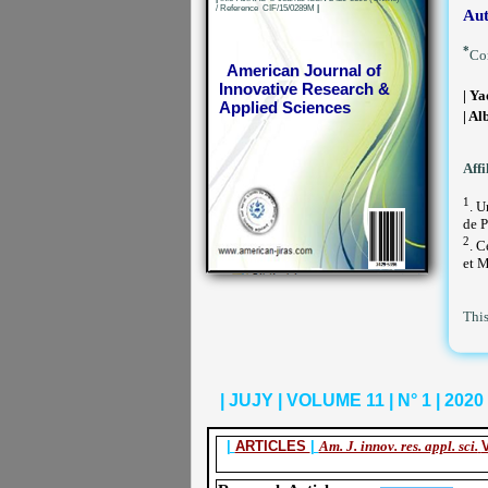
/ Reference CIF/15/0289M
|
Aut
*
Cor
American Journal of
Innovative Research &
| Y
Applied Sciences
| A
Affi
1
. U
de P
2
. C
et M
This
| JUJY | VOLUME 11 | N° 1 | 2020 
|
ARTICLES
|
Am. J. innov. res. appl. sci.
V