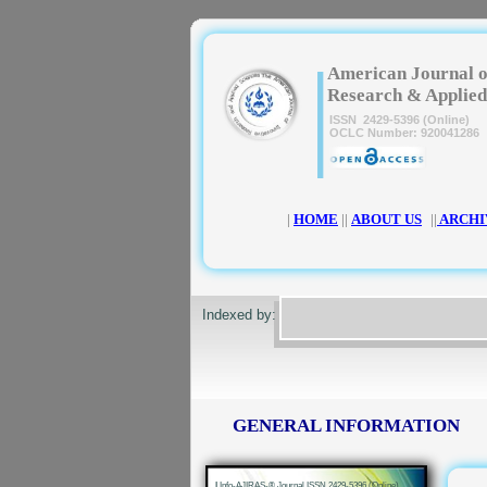
|
American Journal o
Research & Applied
ISSN 2429-5396 (Online)
OCLC Number: 920041286
|
HOME
||
ABOUT US
||
ARCHI
Indexed by:
GENERAL INFORMATION
|
Info-AJIRAS-® Journal ISSN 2429-5396 (Online)