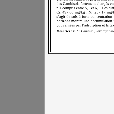
des Cambisols fortement chargés en
pH compris entre 5,1 et 6,1. Les di
Cr: 497,80 mg/kg ; Ni: 237,17 mg/k
s’agit de sols à forte concentratio
horizons montre une accumulation pl
gouvernées par l’adsorption et la te
Mots-clés :
ETM, Cambisol, Tokoréyaokro,