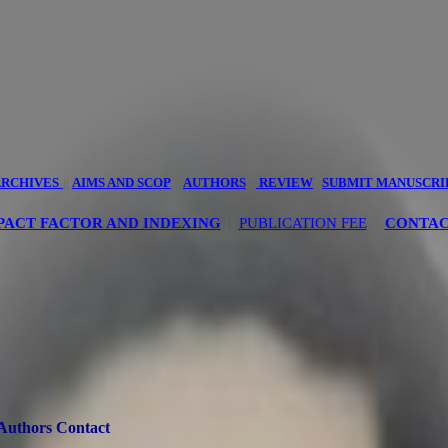
innovative
ciences
RCHIVES
||
AIMS AND SCOP
||
AUTHORS
||
REVIEW
||
SUBMIT MANUSCRI
PACT FACTOR AND INDEXING
| |
PUBLICATION FEE
|
|
CONTAC
Authors Contact