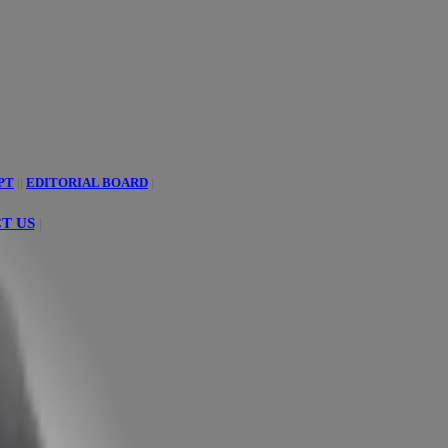
PT
||
EDITORIAL BOARD
|
T US
|