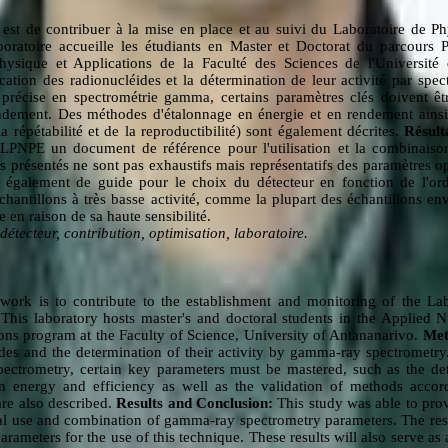
l est de contribuer à la mise en place et au suivi du Laboratoire de 
oratoire accueille les étudiants en Master et Doctorat du parcours 
ysique et Applications de la Faculté des Sciences de l'Université
ication des radionucléides et la détermination de leur activité par sp
 précise en spectrométrie gamma, certains paramètres clés doivent êtr
rendement. Des méthodes d'étalonnage en énergie et en rendement ains
 répétabilité et de la reproductibilité) sont également décrites.
Résult
 LPNPE un document de référence pour l'utilisation et la combinaiso
 présentés ne sont pas exhaustifs mais représentatifs des paramètres opt
nt également de guide pour le choix du détecteur en fonction de l'ord
chantillons à très basse activité, comme la plupart des échantillons env
en raison de sa haute sensibilité.
étecteur, contribution, optimisation, laboratoire.
s work is to contribute to the establishment and monitoring of the L
his laboratory hosts master's and doctoral students in the Applied 
ions program at the Faculty of Science, University of Antananarivo.
Met
ides and the determination of their activity by gamma-ray spectrometry.
ctrometry, certain key parameters must be mastered, such as the detec
in energy and efficiency as well as the validation of methods accor
are also described.
Results and Conclusion:
This study was able to pro
al use and combination of gamma-ray spectrometry parameters. The resu
arameters for the use of this technique. These results will also serve as 