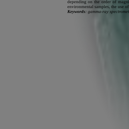
depending on the order of magnit
environmental samples, the use of 
Keywords
: gamma-ray spectrometry