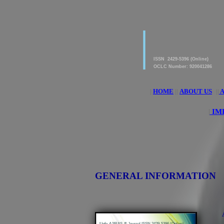
|
American Journal of 
Research & Applied S
ISSN 2429-5396 (Online)
OCLC Number: 920041286
|
HOME
||
ABOUT US
||
A
|
IM
GENERAL INFORMATION
|
Info-AJIRAS-® Journal ISSN 2429-5396 (Online)