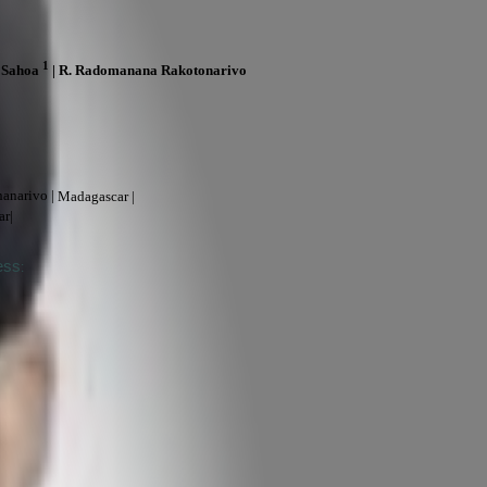
1
t Sahoa
| R. Radomanana Rakotonarivo
anarivo |
Madagascar |
r|
ess
: