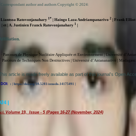
*
Correspondant author and authors Copyright © 2024:
1*
2
| Liantsoa Ratovonjanahary
| Haingo Laza Andriampanarivo
| Frank Ellio
1
1
| et | A. Justinien Franck Ratovonjanahary
|
Affiliation.
 .
Parcours
de
Physique
Nucléaire
Appliquée
et
Environnement |
Université
d’Antan
.
Parcours
de
Techniques Non Destructives |
Université
d’Antananarivo |
Madagasca
This article is made freely available as part of this journal's Open Acc
|
DOI:
: | https://doi.org/10.5281/zenodo.14175491 |
24 |
sci.
Volume 19, Issue - 5 (Pages 16-27 (November, 2024)