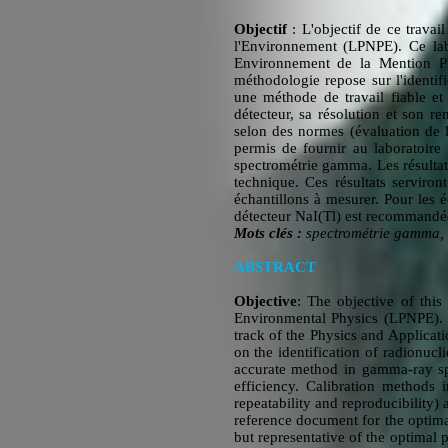
Objectif
: L'objectif de ce travai
l'Environnement (LPNPE). Ce lab
Environnement de la Mention Ph
méthodologie repose sur l'identif
une méthode de travail fiable et
détecteur, sa résolution et son 
selon des normes (évaluation de la
permis de fournir au laboratoire
spectrométrie gamma. Les résultats
technique. Ces résultats serviro
échantillons à mesurer. Pour les é
détecteur NaI(Tl) est recommandée 
Mots clés :
spectrométrie gamma, d
ABSTRACT
Objective
: The objective of thi
Environmental Physics (LPNPE). T
track of the Physics and Applicat
on the identification of radionucl
accurate method in gamma-ray spe
efficiency. Calibration methods 
repeatability and reproducibility) 
reference document for the optim
but representative of the optimal p