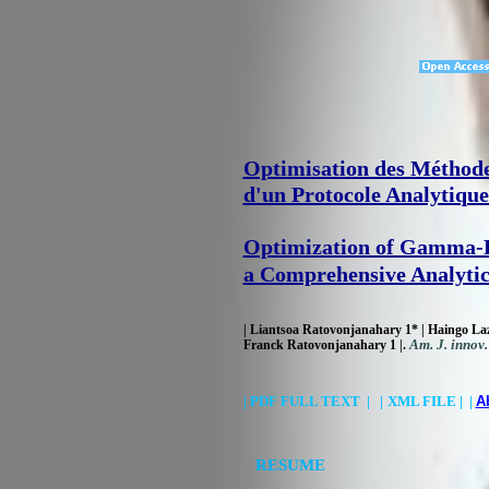
Optimisation des Méthode
d'un Protocole Analytiqu
Optimization of Gamma-R
a Comprehensive Analytic
| Liantsoa Ratovonjanahary 1* | Haingo Laz
Am. J. innov.
Franck Ratovonjanahary 1 |.
|
PDF FULL TEXT
|
|
XML FILE |
|
A
RESUME