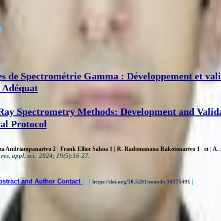
s de Spectrométrie Gamma : Développement et vali
e Adéquat
ay Spectrometry Methods: Development and Valida
al Protocol
a Andriampanarivo 2 | Frank Elliot Sahoa 1 | R. Radomanana Rakotonarivo 1 | et | A. 
 res. appl. sci. 2024; 19(5):16-27.
bstract and Author Contact
|
|
|
https://doi.org/10.5281/zenodo.14175491