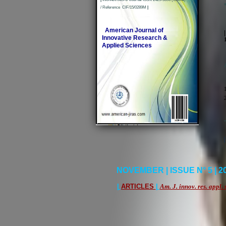
/ Reference CIF/15/0289M
|
American Journal of
Innovative Research &
Applied Sciences
1
2
NOVEMBER | ISSUE N° 5 | 20
|
ARTICLES
|
Am. J. innov. res. appl. 