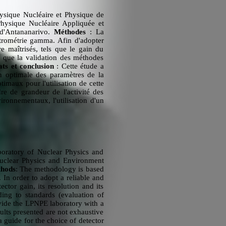
Physique Nucléaire et Physique de
Physique Nucléaire Appliquée et
 d'Antananarivo.
Méthodes
: La
ectrométrie gamma. Afin d'adopter
e maîtrisés, tels que le gain du
i que la validation des méthodes
ats et conclusion
: Cette étude a
n optimale des paramètres de la
imaux pour l'utilisation de cette
re de grandeur de l'activité des
ironnementaux, l'utilisation d'un
aboratory of Nuclear Physics and
Nuclear Physics and Environment
hods
: The methodology is based
 In order to adopt a reliable and
tor gain, its resolution and its
ding to standards (evaluation of
vide the LPNPE laboratory with a
lts presented are not exhaustive
a guide for the choice of detector