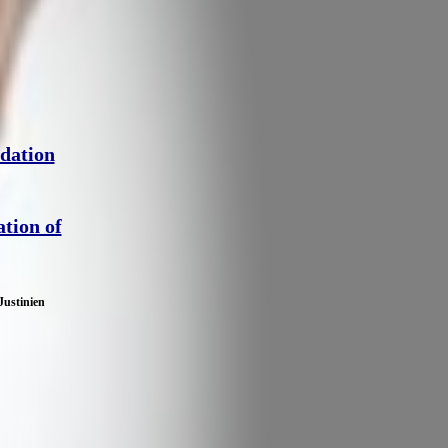
dation
tion of
Justinien